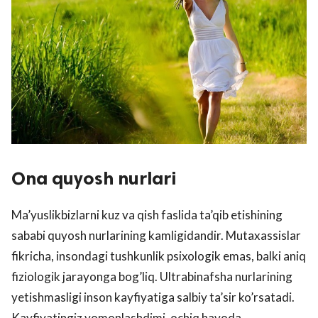
Ona quyosh nurlari
Ma’yuslikbizlarni kuz va qish faslida ta’qib etishining
sababi quyosh nurlarining kamligidandir. Mutaxassislar
fikricha, insondagi tushkunlik psixologik emas, balki aniq
fiziologik jarayonga bog’liq. Ultrabinafsha nurlarining
yetishmasligi inson kayfiyatiga salbiy ta’sir ko’rsatadi.
Kayfiyatingiz yomonlashdimi, ochiq havoda,