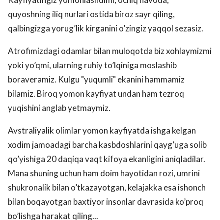
quyoshning iliq nurlari ostida biroz sayr qiling,
qalbingizga yorug’lik kirganini o’zingiz yaqqol sezasiz.
Atrofimizdagi odamlar bilan muloqotda biz xohlaymizmi
yoki yo’qmi, ularning ruhiy to’lqiniga moslashib
boraveramiz. Kulgu "yuqumli" ekanini hammamiz
bilamiz. Biroq yomon kayfiyat undan ham tezroq
yuqishini anglab yetmaymiz.
Avstraliyalik olimlar yomon kayfiyatda ishga kelgan
xodim jamoadagi barcha kasbdoshlarini qayg’uga solib
qo’yishiga 20 daqiqa vaqt kifoya ekanligini aniqladilar.
Mana shuning uchun ham doim hayotidan rozi, umrini
shukronalik bilan o’tkazayotgan, kelajakka esa ishonch
bilan boqayotgan baxtiyor insonlar davrasida ko’proq
bo’lishga harakat qiling...