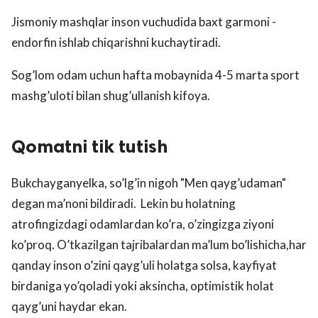
Jismoniy mashqlar inson vuchudida baxt garmoni -
endorfin ishlab chiqarishni kuchaytiradi.
Sog’lom odam uchun hafta mobaynida 4-5 marta sport
mashg’uloti bilan shug’ullanish kifoya.
Qomatni tik tutish
Bukchayganyelka, so’lg’in nigoh "Men qayg’udaman"
degan ma’noni bildiradi. Lekin bu holatning
atrofingizdagi odamlardan ko’ra, o’zingizga ziyoni
ko’proq. O’tkazilgan tajribalardan ma’lum bo’lishicha,har
qanday inson o’zini qayg’uli holatga solsa, kayfiyat
birdaniga yo’qoladi yoki aksincha, optimistik holat
qayg’uni haydar ekan.