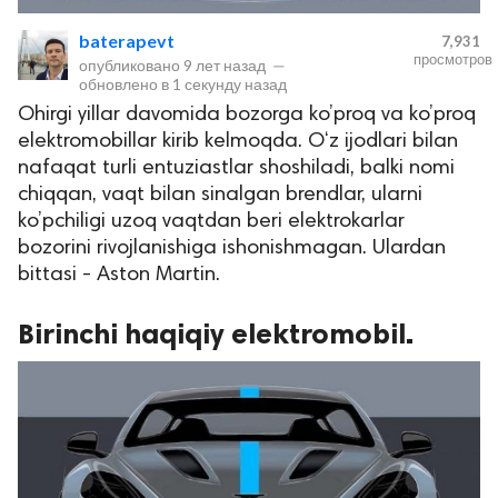
baterapevt
7,931
просмотров
опубликовано
9 лет назад
—
обновлено в
1 секунду назад
Ohirgi yillar davomida bozorga ko’proq va ko’proq
elektromobillar kirib kelmoqda. O‘z ijodlari bilan
nafaqat turli entuziastlar shoshiladi, balki nomi
chiqqan, vaqt bilan sinalgan brendlar, ularni
ko’pchiligi uzoq vaqtdan beri elektrokarlar
lar
bozorini rivojlanishiga ishonishmagan. Ulardan
bittasi - Aston Martin.
 права защищены.
Birinchi haqiqiy elektromobil.