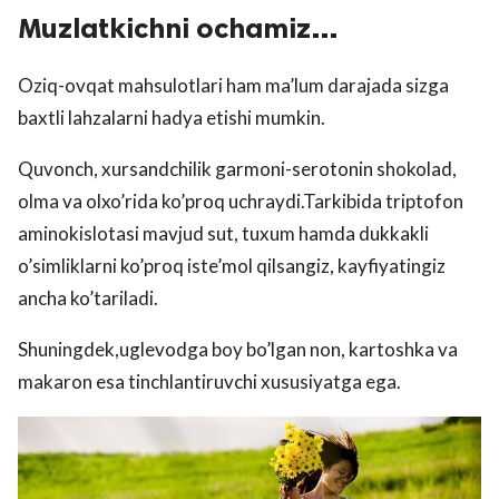
Muzlatkichni ochamiz…
Oziq-ovqat mahsulotlari ham ma’lum darajada sizga
baxtli lahzalarni hadya etishi mumkin.
Quvonch, xursandchilik garmoni-serotonin shokolad,
olma va olxo’rida ko’proq uchraydi.Tarkibida triptofon
aminokislotasi mavjud sut, tuxum hamda dukkakli
o’simliklarni ko’proq iste’mol qilsangiz, kayfiyatingiz
ancha ko’tariladi.
Shuningdek,uglevodga boy bo’lgan non, kartoshka va
makaron esa tinchlantiruvchi xususiyatga ega.