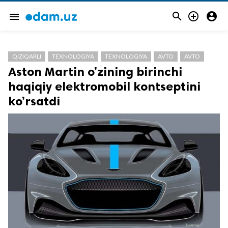



menu
QIZIQARLI
TEXNOLOGIYA
TEXNOLOGIYA
AVTO
AVTO
Aston Martin o’zining birinchi
haqiqiy elektromobil kontseptini
ko’rsatdi