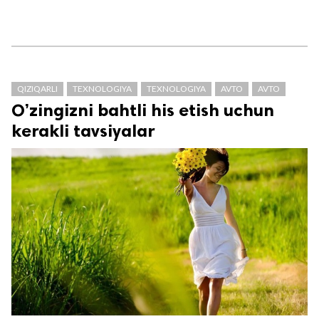
QIZIQARLI
TEXNOLOGIYA
TEXNOLOGIYA
AVTO
AVTO
O’zingizni bahtli his etish uchun
kerakli tavsiyalar