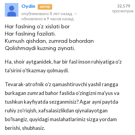
Oydin
32,579
автор
просмотров
опубликовано
8 лет назад
—
обновлено в
9 часов назад
Har faslning o’z xislati bor
Har faslning fazilati.
Kumush qishdan, zumrad bahordan
Qolishmaydi kuzning ziynati.
Ha, shoir aytganidek, har bir fasl inson ruhiyatiga o’z
ta’sirini o’tkazmay qolmaydi.
Tevarak-atrofnik o’z qamashtiruvchi yashil rangga
burkagan zumrad bahor faslida o’zingizni ma’yus va
tushkun kayfiyatda sezganmisiz? Agar ayni paytda
ruhiy zo’riqish, xafsalasizlikdan qiynalayotgan
bo’lsangiz, quyidagi maslahatlarimiz sizga yordam
berishi, shubhasiz.