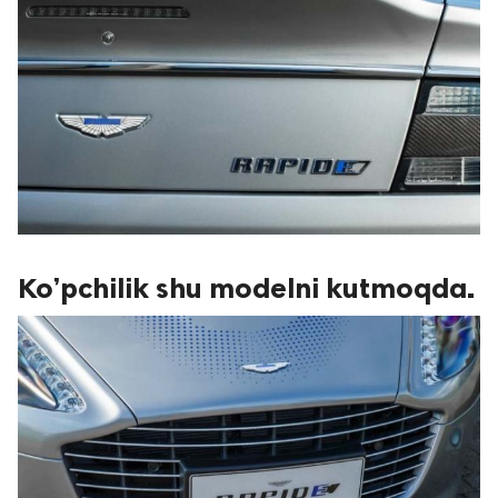
Ko’pchilik shu modelni kutmoqda.