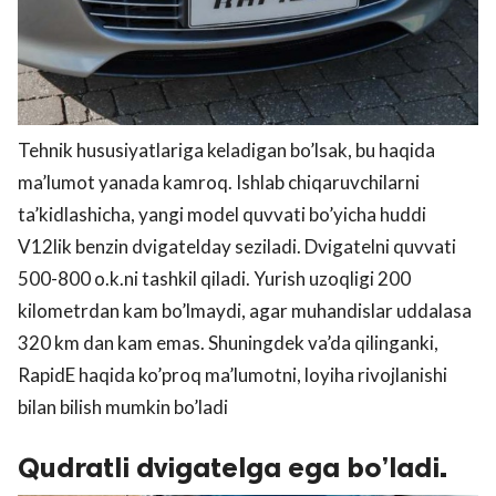
Tehnik hususiyatlariga keladigan bo’lsak, bu haqida
ma’lumot yanada kamroq. Ishlab chiqaruvchilarni
ta’kidlashicha, yangi model quvvati bo’yicha huddi
V12lik benzin dvigatelday seziladi. Dvigatelni quvvati
500-800 o.k.ni tashkil qiladi. Yurish uzoqligi 200
kilometrdan kam bo’lmaydi, agar muhandislar uddalasa
320 km dan kam emas. Shuningdek va’da qilinganki,
RapidE haqida ko’proq ma’lumotni, loyiha rivojlanishi
bilan bilish mumkin bo’ladi
Qudratli dvigatelga ega bo’ladi.