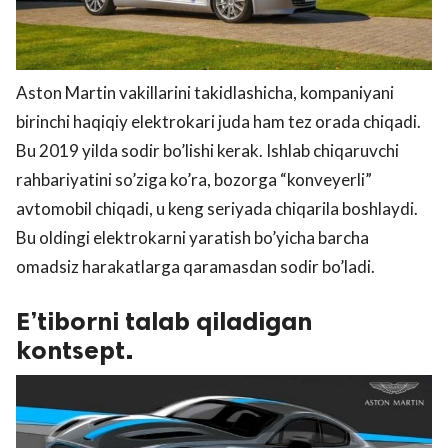
Aston Martin vakillarini takidlashicha, kompaniyani
birinchi haqiqiy elektrokari juda ham tez orada chiqadi.
Bu 2019 yilda sodir bo’lishi kerak. Ishlab chiqaruvchi
rahbariyatini so’ziga ko’ra, bozorga “konveyerli”
avtomobil chiqadi, u keng seriyada chiqarila boshlaydi.
Bu oldingi elektrokarni yaratish bo’yicha barcha
omadsiz harakatlarga qaramasdan sodir bo’ladi.
E’tiborni talab qiladigan
kontsept.