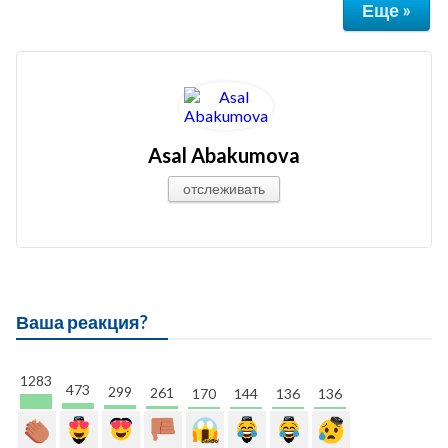
Еще »
Asal Abakumova
отслеживать
Ваша реакция?
1283
473
299
261
170
144
136
136