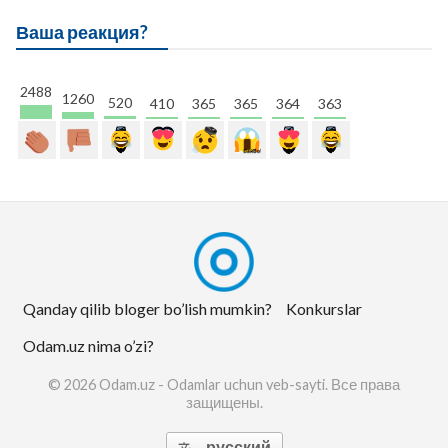
Ваша реакция?
2488
1260
520
410
365
365
364
363
Qanday qilib bloger bo’lish mumkin?
Konkurslar
Odam.uz nima o’zi?
© 2026 Odam.uz - Odamlar uchun veb-sayti. Все права
защищены.
русский