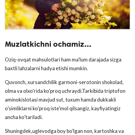
Muzlatkichni ochamiz…
Oziq-ovqat mahsulotlari ham ma’lum darajada sizga
baxtli lahzalarni hadya etishi mumkin.
Quvonch, xursandchilik garmoni-serotonin shokolad,
olma va olxo’rida ko’proq uchraydi.Tarkibida triptofon
aminokislotasi mavjud sut, tuxum hamda dukkakli
o’simliklarni ko’proq iste’mol qilsangiz, kayfiyatingiz
ancha ko’tariladi.
Shuningdek,uglevodga boy bo’lgan non, kartoshka va