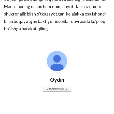
Mana shuning uchun ham doim hayotidan rozi, umrini
shukronalik bilan o’tkazayotgan, kelajakka esa ishonch
bilan boqayotgan baxtiyor insonlar davrasida ko’proq
bo’lishga harakat qiling...
Oydin
отслеживать