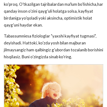
ko’proq. O’tkazilgan tajribalardan ma’lum bo’lishicha,har
qanday inson o’zini qayg’uli holatga solsa, kayfiyat
birdaniga yo’qoladi yoki aksincha, optimistik holat
qayg’uni haydar ekan.
Tabassumniesa fiziologlar "yaxshi kayfiyat tugmasi",
deyishadi. Hattoki, ko’zda yosh bilan majburan
jilmaysangiz ham qalbingiz g’ubordan tozalanib borishini
hisqilasiz. Buni o’zingizda sinab ko’ring.