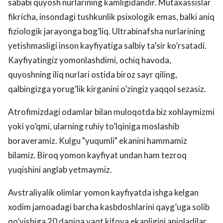
sababi quyosh nurlarining kamligidandir. Mutaxassislar
fikricha, insondagi tushkunlik psixologik emas, balki aniq
fiziologik jarayonga bog’liq. Ultrabinafsha nurlarining
yetishmasligi inson kayfiyatiga salbiy ta’sir ko’rsatadi.
Kayfiyatingiz yomonlashdimi, ochiq havoda,
quyoshning iliq nurlari ostida biroz sayr qiling,
qalbingizga yorug’lik kirganini o’zingiz yaqqol sezasiz.
Atrofimizdagi odamlar bilan muloqotda biz xohlaymizmi
yoki yo’qmi, ularning ruhiy to’lqiniga moslashib
boraveramiz. Kulgu "yuqumli" ekanini hammamiz
bilamiz. Biroq yomon kayfiyat undan ham tezroq
yuqishini anglab yetmaymiz.
Avstraliyalik olimlar yomon kayfiyatda ishga kelgan
xodim jamoadagi barcha kasbdoshlarini qayg’uga solib
qo’yishiga 20 daqiqa vaqt kifoya ekanligini aniqladilar.