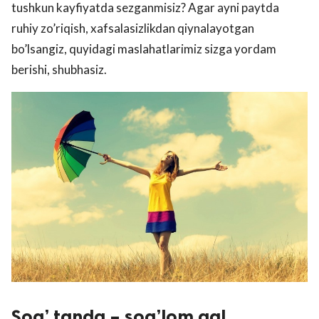
tushkun kayfiyatda sezganmisiz? Agar ayni paytda
ruhiy zo’riqish, xafsalasizlikdan qiynalayotgan
bo’lsangiz, quyidagi maslahatlarimiz sizga yordam
berishi, shubhasiz.
Sog’ tanda – sog’lom aql