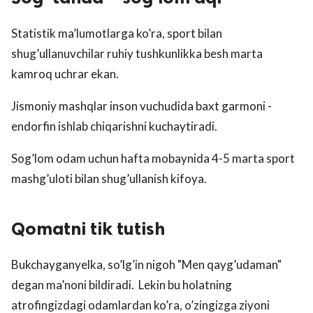
Statistik ma’lumotlarga ko’ra, sport bilan
shug’ullanuvchilar ruhiy tushkunlikka besh marta
kamroq uchrar ekan.
Jismoniy mashqlar inson vuchudida baxt garmoni -
endorfin ishlab chiqarishni kuchaytiradi.
Sog’lom odam uchun hafta mobaynida 4-5 marta sport
mashg’uloti bilan shug’ullanish kifoya.
Qomatni tik tutish
Bukchayganyelka, so’lg’in nigoh "Men qayg’udaman"
degan ma’noni bildiradi. Lekin bu holatning
atrofingizdagi odamlardan ko’ra, o’zingizga ziyoni