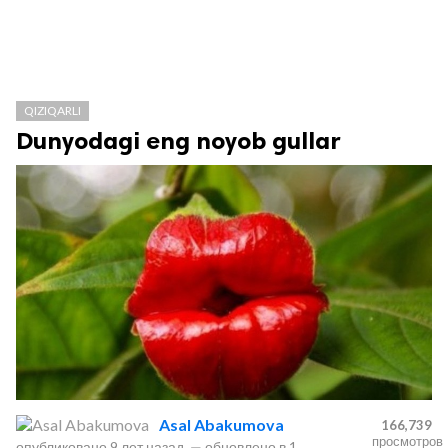
QIZIQARLI
Dunyodagi eng noyob gullar
Asal Abakumova
166,739
просмотров
опубликовано
9 лет назад
—
обновлено в
1