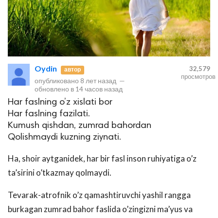
Oydin
32,579
автор
просмотров
опубликовано
8 лет назад
—
обновлено в
14 часов назад
Har faslning o’z xislati bor
Har faslning fazilati.
Kumush qishdan, zumrad bahordan
Qolishmaydi kuzning ziynati.
Ha, shoir aytganidek, har bir fasl inson ruhiyatiga o’z
ta’sirini o’tkazmay qolmaydi.
Tevarak-atrofnik o’z qamashtiruvchi yashil rangga
burkagan zumrad bahor faslida o’zingizni ma’yus va