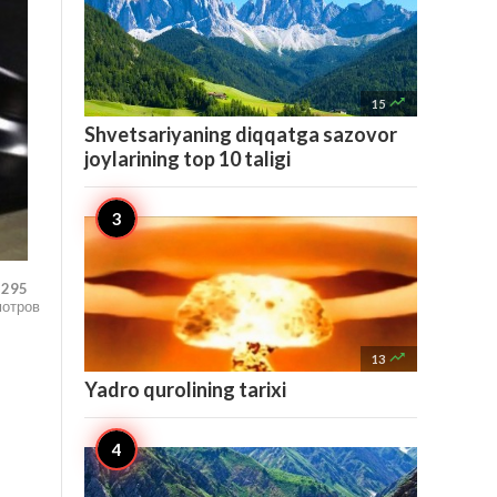

15
Shvetsariyaning diqqatga sazovor
joylarining top 10 taligi
,295
мотров

13
Yadro qurolining tarixi