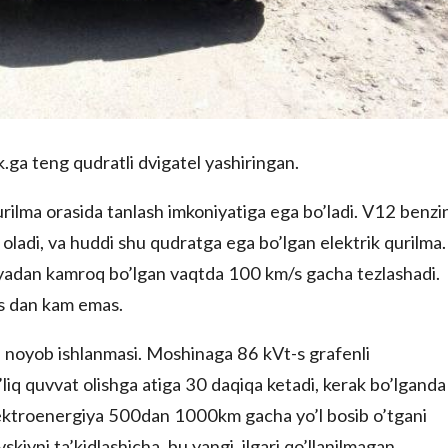
.ga teng qudratli dvigatel yashiringan.
urilma orasida tanlash imkoniyatiga ega bo’ladi. V12 benzin
oladi, va huddi shu qudratga ega bo’lgan elektrik qurilma.
niyadan kamroq bo’lgan vaqtda 100 km/s gacha tezlashadi.
/s dan kam emas.
ni noyob ishlanmasi. Moshinaga 86 kVt-s grafenli
’liq quvvat olishga atiga 30 daqiqa ketadi, kerak bo’lganda
 Elektroenergiya 500dan 1000km gacha yo’l bosib o’tgani
kiyni ta’kidlashicha, bu yangi, ilgari qo’llanilmagan