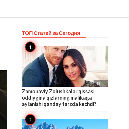
ТОП Статей за
Сегодня

18
Zamonaviy Zolushkalar qissasi:
oddiygina qizlarning malikaga
aylanishi qanday tarzda kechdi?