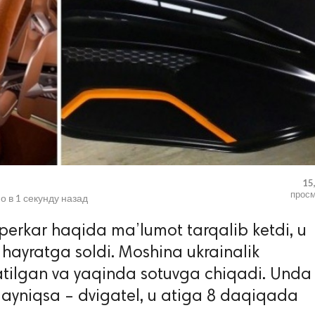
15
прос
о в
1 секунду назад
perkar haqida ma’lumot tarqalib ketdi, u
hayratga soldi. Moshina ukrainalik
tilgan va yaqinda sotuvga chiqadi. Unda
 ayniqsa – dvigatel, u atiga 8 daqiqada