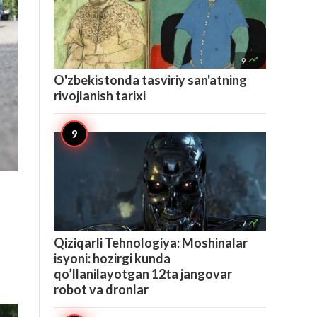

9
O'zbekistonda tasviriy san'atning
rivojlanish tarixi

7
Qiziqarli Tehnologiya: Moshinalar
isyoni: hozirgi kunda
qo’llanilayotgan 12ta jangovar
robot va dronlar