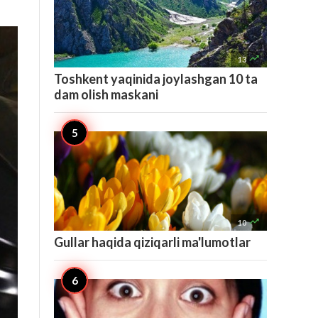

13
Toshkent yaqinida joylashgan 10 ta
dam olish maskani

10
Gullar haqida qiziqarli ma'lumotlar