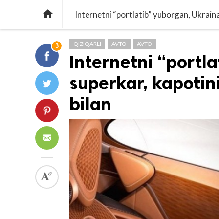

Internetni “portlatib” yuborgan, Ukraina
QIZIQARLI
AVTO
AVTO
3
Internetni “portla
superkar, kapotin
bilan