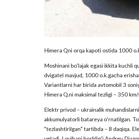
Himera Qni orqa kapoti ostida 1000 o.k
Moshinani bo’lajak egasi ikkita kuchli q
dvigatel mavjud, 1000 o.k.gacha erisha 
Variantlarni har birida avtomobil 3 so
Himera Q.ni maksimal tezligi – 350 km
Elektr privod – ukrainalik muhandislar
akkumulyatorli batareya o’rnatilgan. To
“tezlashtirilgan” tartibda – 8 daqiqa.
yetadi. Loyihani boshlig’i Andrey Djazovs