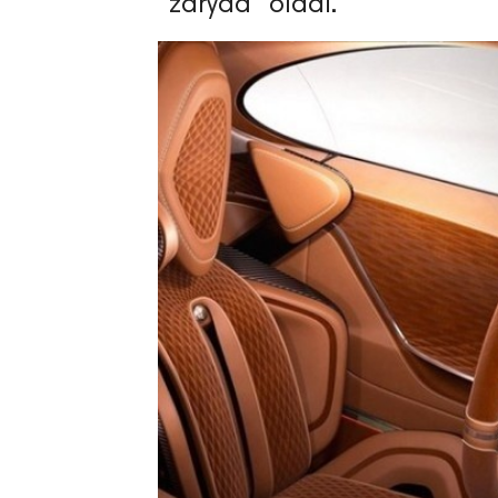
“zaryad” oladi.