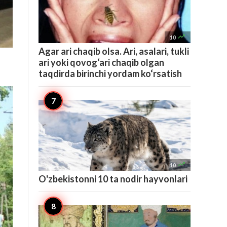

10
Agar ari chaqib olsa. Ari, asalari, tukli
ari yoki qovog‘ari chaqib olgan
taqdirda birinchi yordam ko‘rsatish

10
O'zbekistonni 10 ta nodir hayvonlari