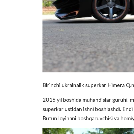
Birinchi ukrainalik superkar Himera Q.ni
2016 yil boshida muhandislar guruhi, m
superkar ustidan ishni boshlashdi. Endi 
Butun loyihani boshqaruvchisi va homiys