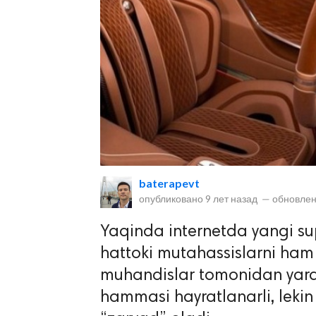
lar
 права защищены.
baterapevt
опубликовано
9 лет назад
—
обновлен
Yaqinda internetda yangi su
hattoki mutahassislarni ham 
muhandislar tomonidan yara
hammasi hayratlanarli, lekin