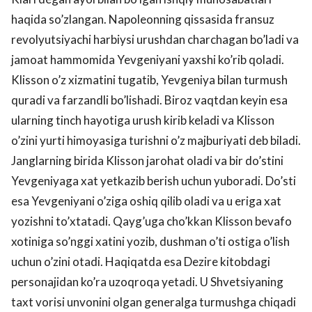
haqida so’zlangan. Napoleonning qissasida fransuz
revolyutsiyachi harbiysi urushdan charchagan bo’ladi va
jamoat hammomida Yevgeniyani yaxshi ko’rib qoladi.
Klisson o’z xizmatini tugatib, Yevgeniya bilan turmush
quradi va farzandli bo’lishadi. Biroz vaqtdan keyin esa
ularning tinch hayotiga urush kirib keladi va Klisson
o’zini yurti himoyasiga turishni o’z majburiyati deb biladi.
Janglarning birida Klisson jarohat oladi va bir do’stini
Yevgeniyaga xat yetkazib berish uchun yuboradi. Do’sti
esa Yevgeniyani o’ziga oshiq qilib oladi va u eriga xat
yozishni to’xtatadi. Qayg’uga cho’kkan Klisson bevafo
xotiniga so’nggi xatini yozib, dushman o’ti ostiga o’lish
uchun o’zini otadi. Haqiqatda esa Dezire kitobdagi
personajidan ko’ra uzoqroqa yetadi. U Shvetsiyaning
taxt vorisi unvonini olgan generalga turmushga chiqadi