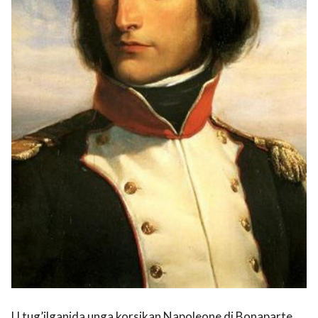
U tug’ilganida unga korsikan Napoleone di Bonaparte