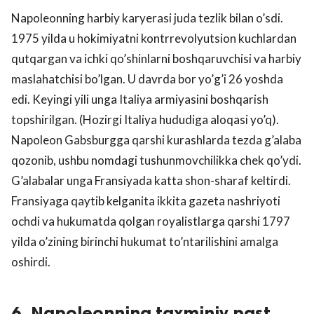
Napoleonning harbiy karyerasi juda tezlik bilan o’sdi.
1975 yilda u hokimiyatni kontrrevolyutsion kuchlardan
qutqargan va ichki qo’shinlarni boshqaruvchisi va harbiy
maslahatchisi bo’lgan. U davrda bor yo’g’i 26 yoshda
edi. Keyingi yili unga Italiya armiyasini boshqarish
topshirilgan. (Hozirgi Italiya hududiga aloqasi yo’q).
Napoleon Gabsburgga qarshi kurashlarda tezda g’alaba
qozonib, ushbu nomdagi tushunmovchilikka chek qo’ydi.
G’alabalar unga Fransiyada katta shon-sharaf keltirdi.
Fransiyaga qaytib kelganita ikkita gazeta nashriyoti
ochdi va hukumatda qolgan royalistlarga qarshi 1797
yilda o’zining birinchi hukumat to’ntarilishini amalga
oshirdi.
6. Napoleonning taxminiy past