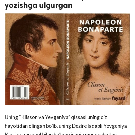
yozishga ulgurgan
Uning “Klisson va Yevgeniya” qissasi uning o’z
hayotidan olingan bo’ib, uning Dezire laqabli Yevgeniya
Klari degan ayol bilan bo’lgan ishqiy munosabatlari