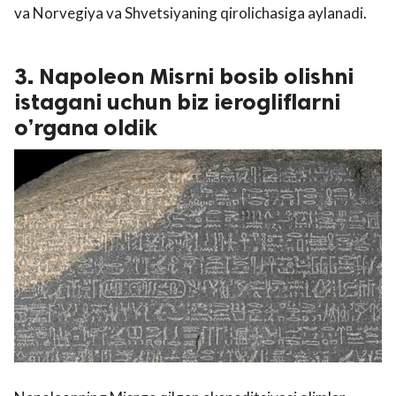
va Norvegiya va Shvetsiyaning qirolichasiga aylanadi.
3. Napoleon Misrni bosib olishni
istagani uchun biz ierogliflarni
o’rgana oldik