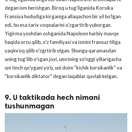
degan ism berishgan. Biroq u tug’ilganida Korsika
Fransiya hududiga kirganiga allaqachon bir yil bo’lgan
edi, bu esa tarix voqealarini o’zgartirib yuborgan.
Yigirma yoshdan oshganida Napoleon harbiy mavqe
haqida orzu qilib, o’z familiyasi va ismini fransuz tiliga
yaqinroq qilib o’zgrtirib olgan. Shunga qaramasdan
uning tug’ilib o’sgan joyi, umrining so’nggi yillarigacha
uni tinch qo’ygani yo’q, uni doim “kichik korsikanlik” va
“korsikanlik diktator” degan laqablar quvlab kelgan.
9. U taktikada hech nimani
tushunmagan