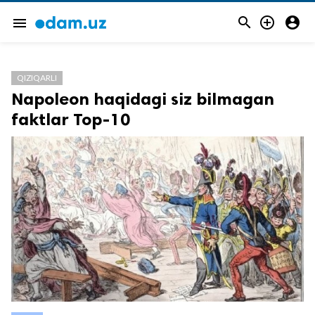



menu
QIZIQARLI
Napoleon haqidagi siz bilmagan
faktlar Top-10