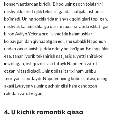
konservantlardan biridir. Biroq uning soch tolalarini
mishyakka test qilib tekshirilganda, natijalar ishonarli
bo’lmadi. Uning sochlarida mishyak qoldiqlari topilgan,
mishyak kalamushlarga qarshi zaxar sifatida ishlatilgan,
biroq Avliyo Yelena oroli u vaqtda kalamushlar
ko’payganidan qiynaaotgan edi, shu sababli Napoleon
undan zaxarlanishi judda oddiy hol bo’lgan. Boshqa fikir
esa, tanani yorib tekshirish natijasida, yetti shifokor
imzolagan, oshqozon raki tufayli Napoleon vafot
etganini tasdiqladi. Uning oilasi tarixi ham ushbu
teoriyani isbotlaydi: Napoleonning bobosi, otasi, uning
akasi Lyusyen va uning uch singlisi ham oshqozon
rakidan vafot etgan.
4. U kichik romantik qissa