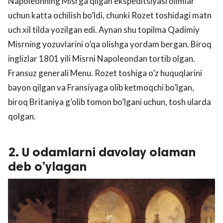
Napoleonning Misrga qilgan ekspeditsiyasi olimlar
uchun katta ochilish bo’ldi, chunki Rozet toshidagi matn
uch xil tilda yozilgan edi. Aynan shu topilma Qadimiy
Misrning yozuvlarini o’qa olishga yordam bergan. Biroq
inglizlar 1801 yili Misrni Napoleondan tortib olgan.
Fransuz generali Menu. Rozet toshiga o’z huquqlarini
bayon qilgan va Fransiyaga olib ketmoqchi bo’lgan,
biroq Britaniya g’olib tomon bo’lgani uchun, tosh ularda
qolgan.
2. U odamlarni davolay olaman
deb o’ylagan