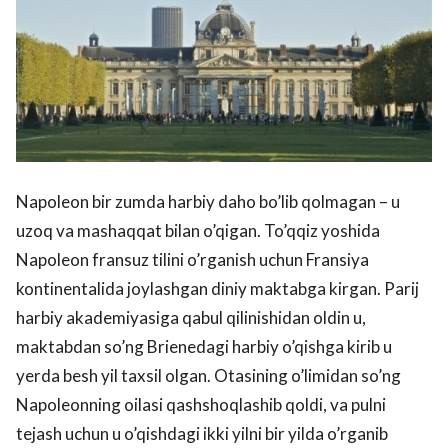
Napoleon bir zumda harbiy daho bo’lib qolmagan – u
uzoq va mashaqqat bilan o’qigan. To’qqiz yoshida
Napoleon fransuz tilini o’rganish uchun Fransiya
kontinentalida joylashgan diniy maktabga kirgan. Parij
harbiy akademiyasiga qabul qilinishidan oldin u,
maktabdan so’ng Brienedagi harbiy o’qishga kirib u
yerda besh yil taxsil olgan. Otasining o’limidan so’ng
Napoleonning oilasi qashshoqlashib qoldi, va pulni
tejash uchun u o’qishdagi ikki yilni bir yilda o’rganib