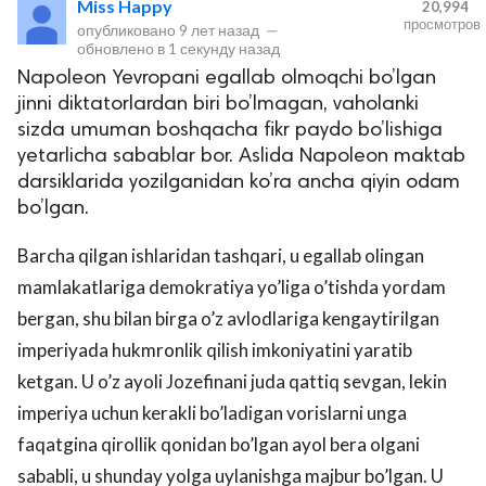
Miss Happy
20,994
просмотров
опубликовано
9 лет назад
—
обновлено в
1 секунду назад
Napoleon Yevropani egallab olmoqchi bo’lgan
jinni diktatorlardan biri bo’lmagan, vaholanki
sizda umuman boshqacha fikr paydo bo’lishiga
yetarlicha sabablar bor. Aslida Napoleon maktab
darsiklarida yozilganidan ko’ra ancha qiyin odam
bo’lgan.
lar
Barcha qilgan ishlaridan tashqari, u egallab olingan
 права защищены.
mamlakatlariga demokratiya yo’liga o’tishda yordam
bergan, shu bilan birga o’z avlodlariga kengaytirilgan
imperiyada hukmronlik qilish imkoniyatini yaratib
ketgan. U o’z ayoli Jozefinani juda qattiq sevgan, lekin
imperiya uchun kerakli bo’ladigan vorislarni unga
faqatgina qirollik qonidan bo’lgan ayol bera olgani
sababli, u shunday yolga uylanishga majbur bo’lgan. U