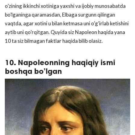
o’zining ikkinchi xotiniga yaxshi va ijobiy munosabatda
bo’lganinga qaramasdan, Elbaga surgunn qilingan
vaqtda, agar xotini u bilan ketmasa uni o’g’irlab ketishini
aytib uni qo’rqitgan. Quyida siz Napoleon haqida yana
10 ta siz bilmagan faktlar haqida bilib olasiz.
10. Napoleonning haqiqiy ismi
boshqa bo’lgan