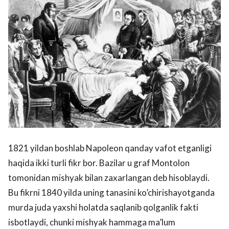
1821 yildan boshlab Napoleon qanday vafot etganligi
haqida ikki turli fikr bor. Bazilar u graf Montolon
tomonidan mishyak bilan zaxarlangan deb hisoblaydi.
Bu fikrni 1840 yilda uning tanasini ko’chirishayotganda
murda juda yaxshi holatda saqlanib qolganlik fakti
isbotlaydi, chunki mishyak hammaga ma’lum