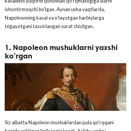
kasallikni yuqtirib qolishdan qo’rqmasligiga ularni
ishontirmoqchi bo’lgan. Aynan usha vaqtlarda,
Napoleonning kasal va o’layotgan harbiylarga
tegayotgani tasvirlangan surat chizilgan.
1. Napoleon mushuklarni yaxshi
ko’rgan
Siz albatta Napoleon mushuklardan juda qo’rqqani
haqida eshitgan bo’lsangiz kerak. Aslida unday