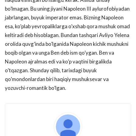
bo’lmagan. Bu uning jiyani Napoleon III aylurofobiyadan
jabrlangan, buyuk imperator emas. Bizning Napoleon
esa, ko’plab yevropaliklarga o’xshab qora mushuk omad
keltiradi deb hisoblagan. Bundan tashqari Avliyo Yelena
orolida quvg’inda bo’lganida Napoleon kichik mushukni
boqib olgan va unga Ben deb ism qo’ygan. Ben va
Napoleon ajralmas edi va ko’p vaqtini birgalikda
o’tqazgan. Shunday qilib, tarixdagi buyuk
qo’mondonlardan biri haqiqiy mushuksevar va
yozuvchi-romantik bo’lgan.