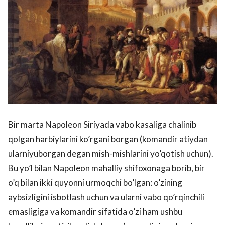
Bir marta Napoleon Siriyada vabo kasaliga chalinib
qolgan harbiylarini ko’rgani borgan (komandir atiydan
ularniyuborgan degan mish-mishlarini yo’qotish uchun).
Bu yo’l bilan Napoleon mahalliy shifoxonaga borib, bir
o’q bilan ikki quyonni urmoqchi bo’lgan: o’zining
aybsizligini isbotlash uchun va ularni vabo qo’rqinchili
emasligiga va komandir sifatida o’zi ham ushbu