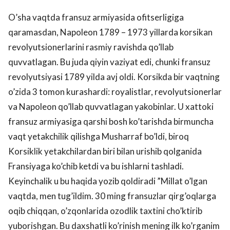
O’sha vaqtda fransuz armiyasida ofitserligiga
qaramasdan, Napoleon 1789 – 1973 yillarda korsikan
revolyutsionerlarini rasmiy ravishda qo’llab
quvvatlagan. Bu juda qiyin vaziyat edi, chunki fransuz
revolyutsiyasi 1789 yilda avj oldi. Korsikda bir vaqtning
o’zida 3 tomon kurashardi: royalistlar, revolyutsionerlar
va Napoleon qo’llab quvvatlagan yakobinlar. U xattoki
fransuz armiyasiga qarshi bosh ko’tarishda birmuncha
vaqt yetakchilik qilishga Musharraf bo’ldi, biroq
Korsiklik yetakchilardan biri bilan urishib qolganida
Fransiyaga ko’chib ketdi va bu ishlarni tashladi.
Keyinchalik u bu haqida yozib qoldiradi ”Millat o’lgan
vaqtda, men tug’ildim. 30 ming fransuzlar qirg’oqlarga
oqib chiqqan, o’zqonlarida ozodlik taxtini cho’ktirib
yuborishgan. Bu daxshatli ko’rinish mening ilk ko’rganim