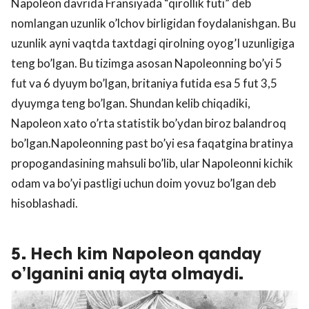
Napoleon davrida Fransiyada “qirollik futi” deb
nomlangan uzunlik o’lchov birligidan foydalanishgan. Bu
uzunlik ayni vaqtda taxtdagi qirolning oyog’I uzunligiga
teng bo’lgan. Bu tizimga asosan Napoleonning bo’yi 5
fut va 6 dyuym bo’lgan, britaniya futida esa 5 fut 3,5
dyuymga teng bo’lgan. Shundan kelib chiqadiki,
Napoleon xato o’rta statistik bo’ydan biroz balandroq
bo’lgan.Napoleonning past bo’yi esa faqatgina bratinya
propogandasining mahsuli bo’lib, ular Napoleonni kichik
odam va bo’yi pastligi uchun doim yovuz bo’lgan deb
hisoblashadi.
5. Hech kim Napoleon qanday
o’lganini aniq ayta olmaydi.