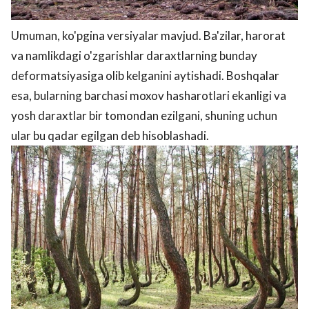
Umuman, ko'pgina versiyalar mavjud. Ba'zilar, harorat
va namlikdagi o'zgarishlar daraxtlarning bunday
deformatsiyasiga olib kelganini aytishadi. Boshqalar
esa, bularning barchasi moxov hasharotlari ekanligi va
yosh daraxtlar bir tomondan ezilgani, shuning uchun
ular bu qadar egilgan deb hisoblashadi.