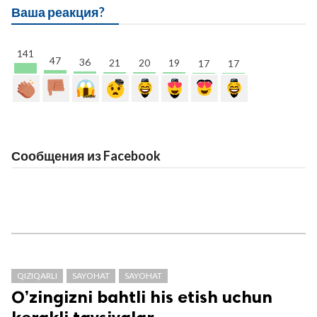
Ваша реакция?
141
47
36
21
20
19
17
17
Сообщения из Facebook
QIZIQARLI
SAYOHAT
SAYOHAT
O’zingizni bahtli his etish uchun