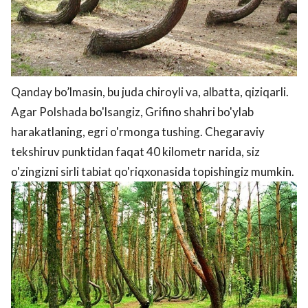
Qanday bo’lmasin, bu juda chiroyli va, albatta, qiziqarli.
Agar Polshada bo'lsangiz, Grifino shahri bo'ylab
harakatlaning, egri o'rmonga tushing. Chegaraviy
tekshiruv punktidan faqat 40 kilometr narida, siz
o'zingizni sirli tabiat qo'riqxonasida topishingiz mumkin.