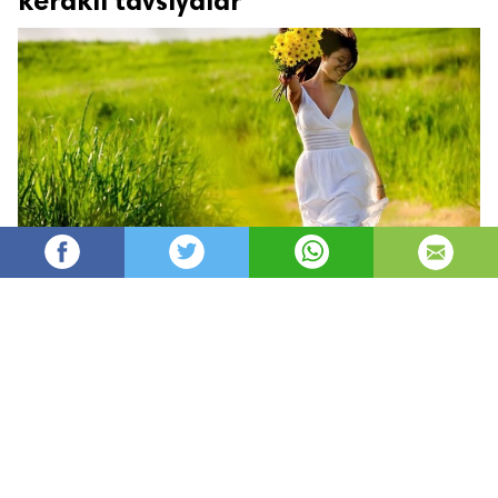
kerakli tavsiyalar
Oydin
32,601
автор
просмотров
опубликовано
8 лет назад
—
обновлено в
50 минут назад
Har faslning o’z xislati bor
Har faslning fazilati.
Kumush qishdan, zumrad bahordan
Qolishmaydi kuzning ziynati.