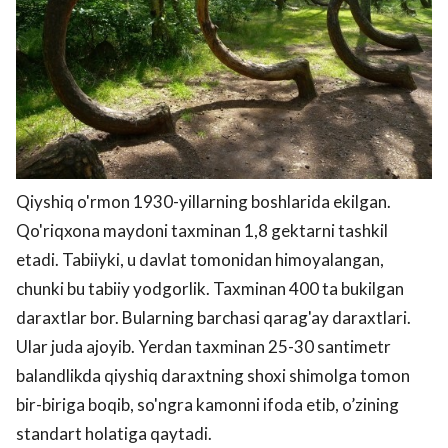
Qiyshiq o'rmon 1930-yillarning boshlarida ekilgan.
Qo'riqxona maydoni taxminan 1,8 gektarni tashkil
etadi. Tabiiyki, u davlat tomonidan himoyalangan,
chunki bu tabiiy yodgorlik. Taxminan 400 ta bukilgan
daraxtlar bor. Bularning barchasi qarag'ay daraxtlari.
Ular juda ajoyib. Yerdan taxminan 25-30 santimetr
balandlikda qiyshiq daraxtning shoxi shimolga tomon
bir-biriga boqib, so'ngra kamonni ifoda etib, o’zining
standart holatiga qaytadi.