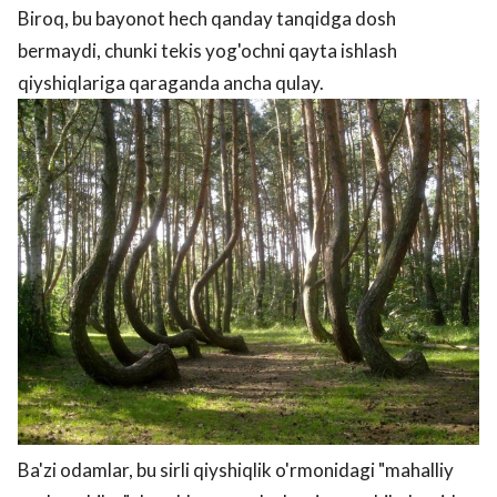
Biroq, bu bayonot hech qanday tanqidga dosh
bermaydi, chunki tekis yog'ochni qayta ishlash
qiyshiqlariga qaraganda ancha qulay.
Ba'zi odamlar, bu sirli qiyshiqlik o'rmonidagi "mahalliy