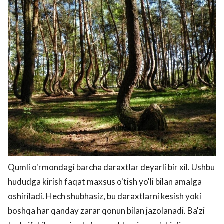
Qumli o'rmondagi barcha daraxtlar deyarli bir xil. Ushbu
hududga kirish faqat maxsus o'tish yo'li bilan amalga
oshiriladi. Hech shubhasiz, bu daraxtlarni kesish yoki
boshqa har qanday zarar qonun bilan jazolanadi. Ba'zi