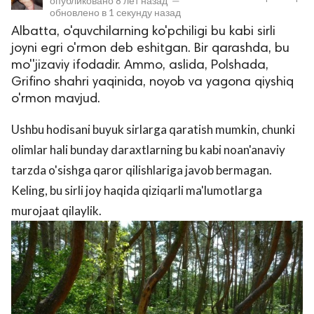
опубликовано
8 лет назад
—
обновлено в
1 секунду назад
Albatta, o'quvchilarning ko'pchiligi bu kabi sirli
joyni egri o'rmon deb eshitgan. Bir qarashda, bu
mo''jizaviy ifodadir. Ammo, aslida, Polshada,
Grifino shahri yaqinida, noyob va yagona qiyshiq
o'rmon mavjud.
Ushbu hodisani buyuk sirlarga qaratish mumkin, chunki
lar
olimlar hali bunday daraxtlarning bu kabi noan'anaviy
tarzda o'sishga qaror qilishlariga javob bermagan.
 права защищены.
Keling, bu sirli joy haqida qiziqarli ma'lumotlarga
murojaat qilaylik.