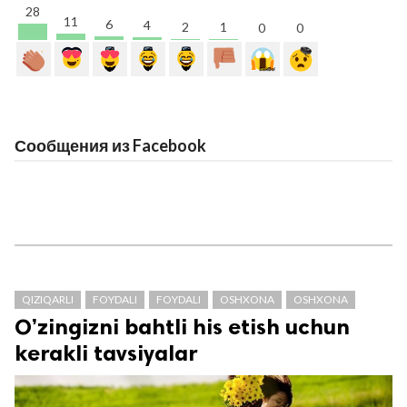
28
11
6
4
2
1
0
0
Сообщения из Facebook
QIZIQARLI
FOYDALI
FOYDALI
OSHXONA
OSHXONA
O’zingizni bahtli his etish uchun
kerakli tavsiyalar