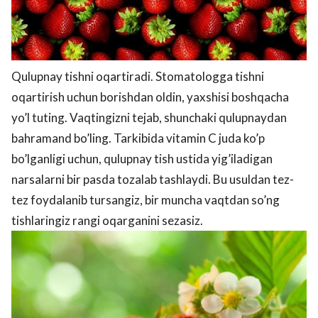
Qulupnay tishni oqartiradi. Stomatologga tishni
oqartirish uchun borishdan oldin, yaxshisi boshqacha
yo’l tuting. Vaqtingizni tejab, shunchaki qulupnaydan
bahramand bo’ling. Tarkibida vitamin C juda ko’p
bo’lganligi uchun, qulupnay tish ustida yig’iladigan
narsalarni bir pasda tozalab tashlaydi. Bu usuldan tez-
tez foydalanib tursangiz, bir muncha vaqtdan so’ng
tishlaringiz rangi oqarganini sezasiz.