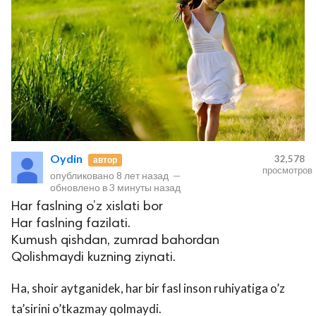
Oydin
32,578
автор
просмотров
опубликовано
8 лет назад
—
обновлено в
3 минуты назад
Har faslning o’z xislati bor
Har faslning fazilati.
Kumush qishdan, zumrad bahordan
Qolishmaydi kuzning ziynati.
Ha, shoir aytganidek, har bir fasl inson ruhiyatiga o’z
ta’sirini o’tkazmay qolmaydi.