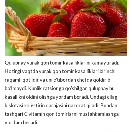
Qulupnay yurak qon tomir kasalliklarini kamaytiradi.
Hozirgi vaqtda yurak qon tomir kasalliklari birinchi
raqamli qotildir va uni e’tibordan chetda qoldirib
bo’lmaydi. Kunlik ratsionga qo’shilgan qulupnay bu
kasallikni oldini olishga yordam beradi. Undagi ellag
kislotasi xolestirin darajasini nazorat qiladi. Bundan
tashqari C vitamin qon tomirlarni mustahkamlashga
yordam beradi.