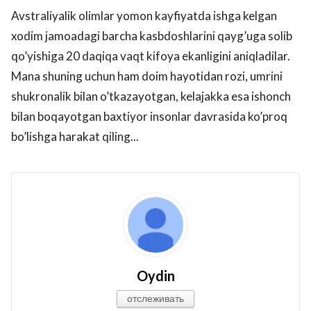
Avstraliyalik olimlar yomon kayfiyatda ishga kelgan
xodim jamoadagi barcha kasbdoshlarini qayg’uga solib
qo’yishiga 20 daqiqa vaqt kifoya ekanligini aniqladilar.
Mana shuning uchun ham doim hayotidan rozi, umrini
shukronalik bilan o’tkazayotgan, kelajakka esa ishonch
bilan boqayotgan baxtiyor insonlar davrasida ko’proq
bo’lishga harakat qiling...
Oydin
отслеживать