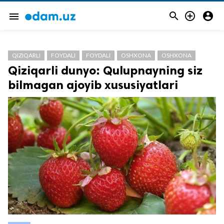



menu
QIZIQARLI
FOYDALI
FOYDALI
OSHXONA
OSHXONA
Qiziqarli dunyo: Qulupnayning siz
bilmagan ajoyib xususiyatlari