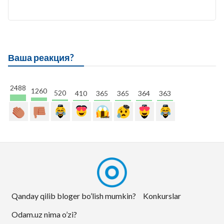
Ваша реакция?
2488
1260
520
410
365
365
364
363
Qanday qilib bloger bo’lish mumkin?
Konkurslar
Odam.uz nima o’zi?