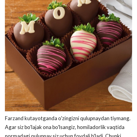
Farzand kutayotganda o’zingizni qulupnaydan tiymang.
Agar siz bo’lajak ona bo’lsangiz, homiladorlik vaqtida
normadagi qulupnay siz uchun foydali b’ladi. Chunki