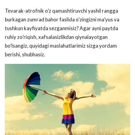
Tevarak-atrofnik o’z qamashtiruvchi yashil rangga
burkagan zumrad bahor faslida o’zingizni ma’yus va
tushkun kayfiyatda sezganmisiz? Agar ayni paytda
ruhiy zo’riqish, xafsalasizlikdan qiynalayotgan
bo’lsangiz, quyidagi maslahatlarimiz sizga yordam
berishi, shubhasiz.