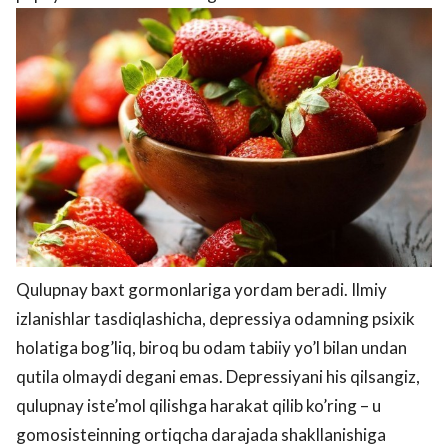
Qulupnay baxt gormonlariga yordam beradi. Ilmiy
izlanishlar tasdiqlashicha, depressiya odamning psixik
holatiga bog’liq, biroq bu odam tabiiy yo’l bilan undan
qutila olmaydi degani emas. Depressiyani his qilsangiz,
qulupnay iste’mol qilishga harakat qilib ko’ring – u
gomosisteinning ortiqcha darajada shakllanishiga