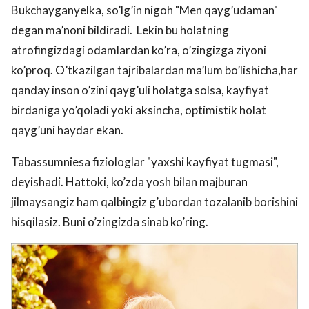
Bukchayganyelka, so’lg’in nigoh "Men qayg’udaman"
degan ma’noni bildiradi. Lekin bu holatning
atrofingizdagi odamlardan ko’ra, o’zingizga ziyoni
ko’proq. O’tkazilgan tajribalardan ma’lum bo’lishicha,har
qanday inson o’zini qayg’uli holatga solsa, kayfiyat
birdaniga yo’qoladi yoki aksincha, optimistik holat
qayg’uni haydar ekan.
Tabassumniesa fiziologlar "yaxshi kayfiyat tugmasi",
deyishadi. Hattoki, ko’zda yosh bilan majburan
jilmaysangiz ham qalbingiz g’ubordan tozalanib borishini
hisqilasiz. Buni o’zingizda sinab ko’ring.