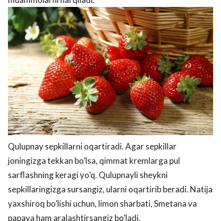
Qulupnay sepkillarni oqartiradi. Agar sepkillar
joningizga tekkan bo’lsa, qimmat kremlarga pul
sarflashning keragi yo’q. Qulupnayli sheykni
sepkillaringizga sursangiz, ularni oqartirib beradi. Natija
yaxshiroq bo’lishi uchun, limon sharbati, Smetana va
papaya ham aralashtirsangiz bo’ladi.