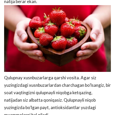
natija berar ekan.
Qulupnay xusnbuzarlarga qarshi vosita. Agar siz
yuzingizdagi xusnbuzarlardan charchagan bo’lsangiz, bir
soat vaqtingizni qulupnayli niqobga ketqazing,
natijadan siz albatta qoniqasiz. Qulupnayli niqob
yuzingizda bo’lgan payt, antioksidantlar yuzdagi
muammolarni hal qiladi.