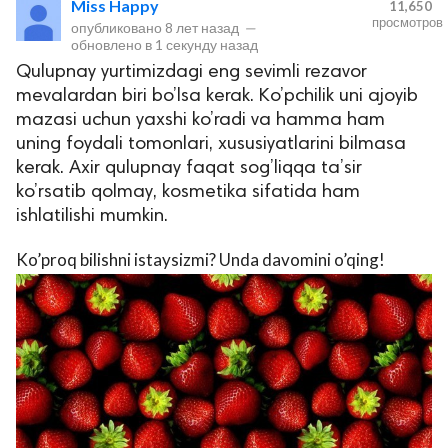
Miss Happy
11,650
просмотров
опубликовано
8 лет назад
—
обновлено в
1 секунду назад
Qulupnay yurtimizdagi eng sevimli rezavor
mevalardan biri bo’lsa kerak. Ko’pchilik uni ajoyib
mazasi uchun yaxshi ko’radi va hamma ham
uning foydali tomonlari, xususiyatlarini bilmasa
kerak. Axir qulupnay faqat sog’liqqa ta’sir
ko’rsatib qolmay, kosmetika sifatida ham
lar
ishlatilishi mumkin.
 права защищены.
Ko’proq bilishni istaysizmi? Unda davomini o’qing!