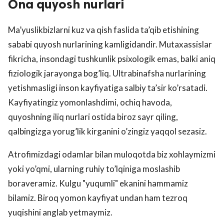
Ona quyosh nurlari
Ma’yuslikbizlarni kuz va qish faslida ta’qib etishining
sababi quyosh nurlarining kamligidandir. Mutaxassislar
fikricha, insondagi tushkunlik psixologik emas, balki aniq
fiziologik jarayonga bog’liq. Ultrabinafsha nurlarining
yetishmasligi inson kayfiyatiga salbiy ta’sir ko’rsatadi.
Kayfiyatingiz yomonlashdimi, ochiq havoda,
quyoshning iliq nurlari ostida biroz sayr qiling,
qalbingizga yorug’lik kirganini o’zingiz yaqqol sezasiz.
Atrofimizdagi odamlar bilan muloqotda biz xohlaymizmi
yoki yo’qmi, ularning ruhiy to’lqiniga moslashib
boraveramiz. Kulgu "yuqumli" ekanini hammamiz
bilamiz. Biroq yomon kayfiyat undan ham tezroq
yuqishini anglab yetmaymiz.