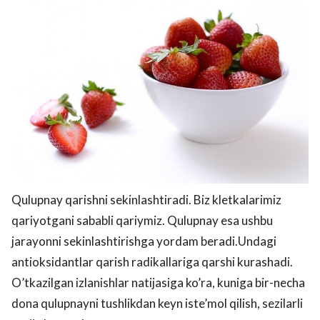
Qulupnay qarishni sekinlashtiradi. Biz kletkalarimiz
qariyotgani sababli qariymiz. Qulupnay esa ushbu
jarayonni sekinlashtirishga yordam beradi.Undagi
antioksidantlar qarish radikallariga qarshi kurashadi.
O’tkazilgan izlanishlar natijasiga ko’ra, kuniga bir-necha
dona qulupnayni tushlikdan keyn iste’mol qilish, sezilarli