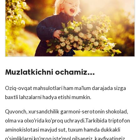
Muzlatkichni ochamiz…
Oziq-ovqat mahsulotlari ham ma’lum darajada sizga
baxtli lahzalarni hadya etishi mumkin.
Quvonch, xursandchilik garmoni-serotonin shokolad,
olma va olxo’rida ko’proq uchraydi.Tarkibida triptofon
aminokislotasi mavjud sut, tuxum hamda dukkakli
o’simliklarni ko’proq iste’mol qilsangiz, kayfiyatingiz