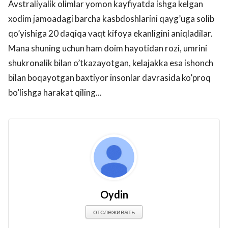
Avstraliyalik olimlar yomon kayfiyatda ishga kelgan
xodim jamoadagi barcha kasbdoshlarini qayg’uga solib
qo’yishiga 20 daqiqa vaqt kifoya ekanligini aniqladilar.
Mana shuning uchun ham doim hayotidan rozi, umrini
shukronalik bilan o’tkazayotgan, kelajakka esa ishonch
bilan boqayotgan baxtiyor insonlar davrasida ko’proq
bo’lishga harakat qiling...
Oydin
отслеживать