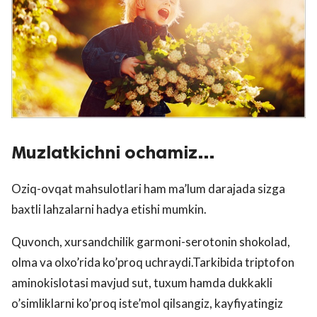
Muzlatkichni ochamiz…
Oziq-ovqat mahsulotlari ham ma’lum darajada sizga
baxtli lahzalarni hadya etishi mumkin.
Quvonch, xursandchilik garmoni-serotonin shokolad,
olma va olxo’rida ko’proq uchraydi.Tarkibida triptofon
aminokislotasi mavjud sut, tuxum hamda dukkakli
o’simliklarni ko’proq iste’mol qilsangiz, kayfiyatingiz