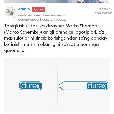
admin
17,457
админ
просмотров
опубликовано
9 лет назад
—
обновлено в
1 секунду назад
Taniqli ish ustasi va dizayner Marko Shembri
(Marco Schembri)taniqli brendlar logotiplari, o'z
maxsulotlarini sinab ko'rishgandan so'ng qanday
ko'rinishi mumkin ekanligini ko'rsatib berishga
qaror qildi!
lar
 права защищены.