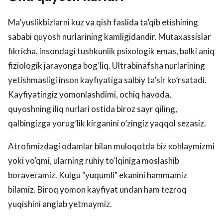
Ma’yuslikbizlarni kuz va qish faslida ta’qib etishining
sababi quyosh nurlarining kamligidandir. Mutaxassislar
fikricha, insondagi tushkunlik psixologik emas, balki aniq
fiziologik jarayonga bog’liq. Ultrabinafsha nurlarining
yetishmasligi inson kayfiyatiga salbiy ta’sir ko’rsatadi.
Kayfiyatingiz yomonlashdimi, ochiq havoda,
quyoshning iliq nurlari ostida biroz sayr qiling,
qalbingizga yorug’lik kirganini o’zingiz yaqqol sezasiz.
Atrofimizdagi odamlar bilan muloqotda biz xohlaymizmi
yoki yo’qmi, ularning ruhiy to’lqiniga moslashib
boraveramiz. Kulgu "yuqumli" ekanini hammamiz
bilamiz. Biroq yomon kayfiyat undan ham tezroq
yuqishini anglab yetmaymiz.