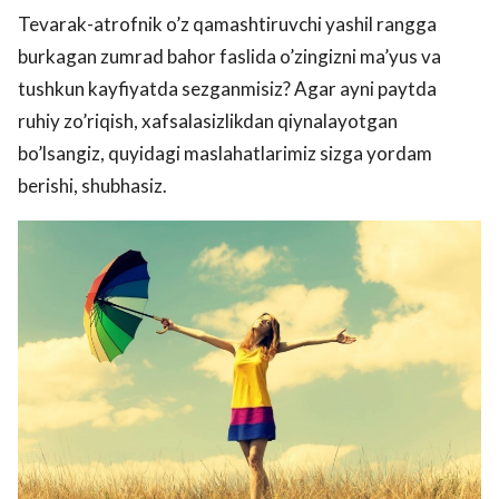
Tevarak-atrofnik o’z qamashtiruvchi yashil rangga
burkagan zumrad bahor faslida o’zingizni ma’yus va
tushkun kayfiyatda sezganmisiz? Agar ayni paytda
ruhiy zo’riqish, xafsalasizlikdan qiynalayotgan
bo’lsangiz, quyidagi maslahatlarimiz sizga yordam
berishi, shubhasiz.