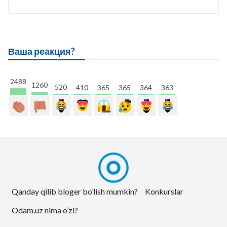
Ваша реакция?
2488
1260
520
410
365
365
364
363
Qanday qilib bloger bo’lish mumkin?
Konkurslar
Odam.uz nima o’zi?