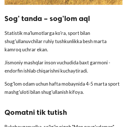
Sog’ tanda – sog’lom aql
Statistik ma’lumotlarga ko’ra, sport bilan
shug’ullanuvchilar ruhiy tushkunlikka besh marta
kamroq uchrar ekan.
Jismoniy mashqlar inson vuchudida baxt garmoni -
endorfin ishlab chiqarishni kuchaytiradi.
Sog’lom odam uchun hafta mobaynida 4-5 marta sport
mashg’uloti bilan shug’ullanish kifoya.
Qomatni tik tutish
Bukchayganyelka, so’lg’in nigoh "Men qayg’udaman"