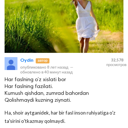
Oydin
32,578
автор
просмотров
опубликовано
8 лет назад
—
обновлено в
40 минут назад
Har faslning o’z xislati bor
Har faslning fazilati.
Kumush qishdan, zumrad bahordan
Qolishmaydi kuzning ziynati.
Ha, shoir aytganidek, har bir fasl inson ruhiyatiga o’z
ta’sirini o’tkazmay qolmaydi.