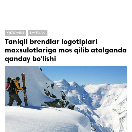
QIZIQARLI
LAYFXAK
Taniqli brendlar logotiplari
maxsulotlariga mos qilib atalganda
qanday bo'lishi