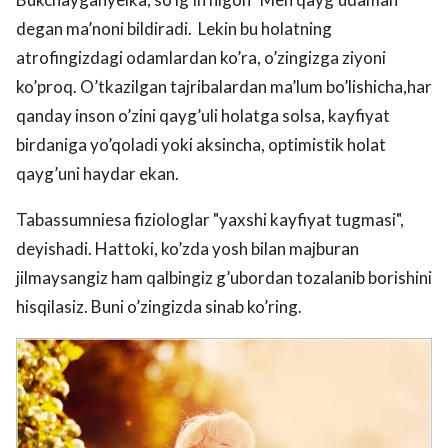
degan ma’noni bildiradi. Lekin bu holatning
atrofingizdagi odamlardan ko’ra, o’zingizga ziyoni
ko’proq. O’tkazilgan tajribalardan ma’lum bo’lishicha,har
qanday inson o’zini qayg’uli holatga solsa, kayfiyat
birdaniga yo’qoladi yoki aksincha, optimistik holat
qayg’uni haydar ekan.
Tabassumniesa fiziologlar "yaxshi kayfiyat tugmasi",
deyishadi. Hattoki, ko’zda yosh bilan majburan
jilmaysangiz ham qalbingiz g’ubordan tozalanib borishini
hisqilasiz. Buni o’zingizda sinab ko’ring.