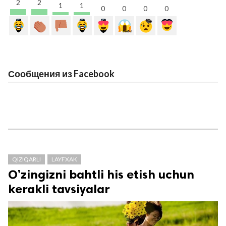
2
2
1
1
0
0
0
0
Сообщения из Facebook
QIZIQARLI
LAYFXAK
O’zingizni bahtli his etish uchun
kerakli tavsiyalar