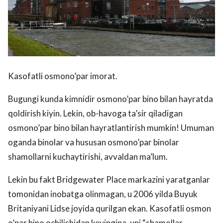
Kasofatli osmono’par imorat.
Bugungi kunda kimnidir osmono’par bino bilan hayratda
qoldirish kiyin. Lekin, ob-havoga ta’sir qiladigan
osmono’par bino bilan hayratlantirish mumkin! Umuman
oganda binolar va hususan osmono’par binolar
shamollarni kuchaytirishi, avvaldan ma’lum.
Lekin bu fakt Bridgewater Place markazini yaratganlar
tomonidan inobatga olinmagan, u 2006 yilda Buyuk
Britaniyani Lidse joyida qurilgan ekan. Kasofatli osmon
o’par bino ochilishidan keyingina, uni “shamollar