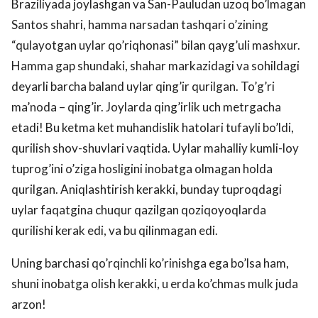
Braziliyada joylashgan va San-Pauludan uzoq bo’lmagan
Santos shahri, hamma narsadan tashqari o’zining
“qulayotgan uylar qo’riqhonasi” bilan qayg’uli mashxur.
Hamma gap shundaki, shahar markazidagi va sohildagi
deyarli barcha baland uylar qing’ir qurilgan. To’g’ri
ma’noda – qing’ir. Joylarda qing’irlik uch metrgacha
etadi! Bu ketma ket muhandislik hatolari tufayli bo’ldi,
qurilish shov-shuvlari vaqtida. Uylar mahalliy kumli-loy
tuprog’ini o’ziga hosligini inobatga olmagan holda
qurilgan. Aniqlashtirish kerakki, bunday tuproqdagi
uylar faqatgina chuqur qazilgan qoziqoyoqlarda
qurilishi kerak edi, va bu qilinmagan edi.
Uning barchasi qo’rqinchli ko’rinishga ega bo’lsa ham,
shuni inobatga olish kerakki, u erda ko’chmas mulk juda
arzon!