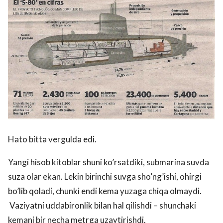
Hato bitta vergulda edi.
Yangi hisob kitoblar shuni ko’rsatdiki, submarina suvda
suza olar ekan. Lekin birinchi suvga sho’ng’ishi, ohirgi
bo’lib qoladi, chunki endi kema yuzaga chiqa olmaydi.
Vaziyatni uddabironlik bilan hal qilishdi – shunchaki
kemani bir necha metrga uzaytirishdi.