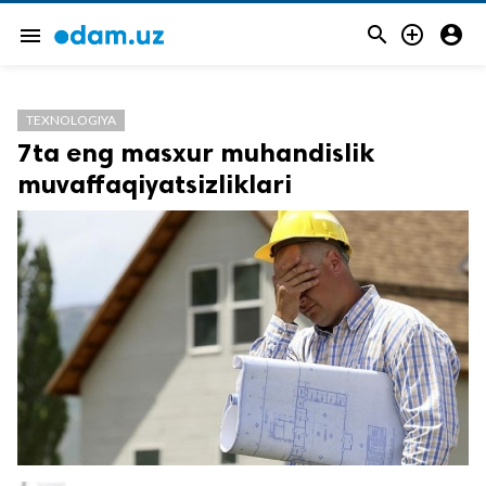



menu
TEXNOLOGIYA
7ta eng masxur muhandislik
muvaffaqiyatsizliklari