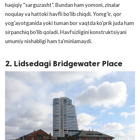
haqiqiy “sarguzasht”. Bundan ham yomoni, zinalar
noqulay va hattoki havfli bo’lib chiqdi. Yomg’ir, qor
yog’ayotganida yoki tuman bor vaqtda ko’prik juda ham
sirpanchiq bo’lib qoladi. Havfsizligini konstruktsiyani
umumiy nishabligi ham ta’minlamaydi.
2. Lidsedagi Bridgewater Place