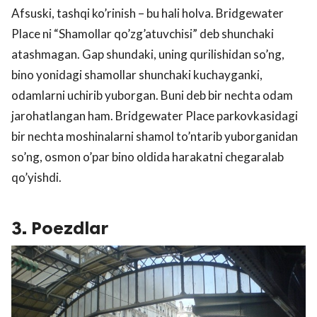
Afsuski, tashqi ko’rinish – bu hali holva. Bridgewater
Place ni “Shamollar qo’zg’atuvchisi” deb shunchaki
atashmagan. Gap shundaki, uning qurilishidan so’ng,
bino yonidagi shamollar shunchaki kuchayganki,
odamlarni uchirib yuborgan. Buni deb bir nechta odam
jarohatlangan ham. Bridgewater Place parkovkasidagi
bir nechta moshinalarni shamol to’ntarib yuborganidan
so’ng, osmon o’par bino oldida harakatni chegaralab
qo’yishdi.
3. Poezdlar