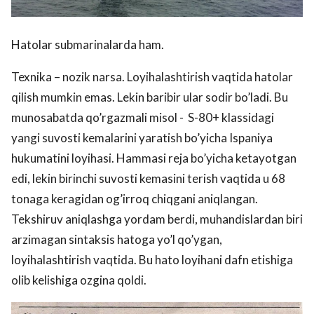
Hatolar submarinalarda ham.
Texnika – nozik narsa. Loyihalashtirish vaqtida hatolar
qilish mumkin emas. Lekin baribir ular sodir bo’ladi. Bu
munosabatda qo’rgazmali misol - S-80+ klassidagi
yangi suvosti kemalarini yaratish bo’yicha Ispaniya
hukumatini loyihasi. Hammasi reja bo’yicha ketayotgan
edi, lekin birinchi suvosti kemasini terish vaqtida u 68
tonaga keragidan og’irroq chiqgani aniqlangan.
Tekshiruv aniqlashga yordam berdi, muhandislardan biri
arzimagan sintaksis hatoga yo’l qo’ygan,
loyihalashtirish vaqtida. Bu hato loyihani dafn etishiga
olib kelishiga ozgina qoldi.