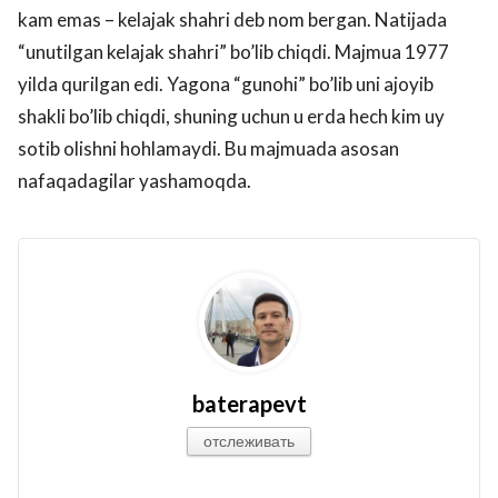
kam emas – kelajak shahri deb nom bergan. Natijada
“unutilgan kelajak shahri” bo’lib chiqdi. Majmua 1977
yilda qurilgan edi. Yagona “gunohi” bo’lib uni ajoyib
shakli bo’lib chiqdi, shuning uchun u erda hech kim uy
sotib olishni hohlamaydi. Bu majmuada asosan
nafaqadagilar yashamoqda.
baterapevt
отслеживать