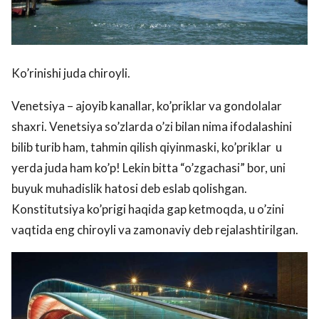
Ko’rinishi juda chiroyli.
Venetsiya – ajoyib kanallar, ko’priklar va gondolalar
shaxri. Venetsiya so’zlarda o’zi bilan nima ifodalashini
bilib turib ham, tahmin qilish qiyinmaski, ko’priklar u
yerda juda ham ko’p! Lekin bitta “o’zgachasi” bor, uni
buyuk muhadislik hatosi deb eslab qolishgan.
Konstitutsiya ko’prigi haqida gap ketmoqda, u o’zini
vaqtida eng chiroyli va zamonaviy deb rejalashtirilgan.