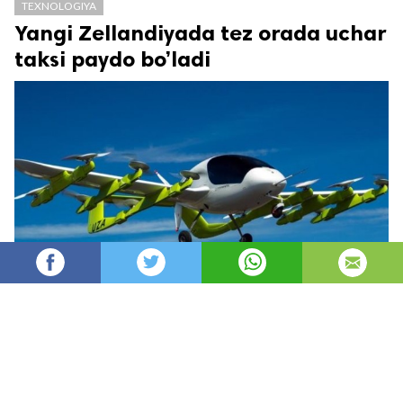
TEXNOLOGIYA
Yangi Zellandiyada tez orada uchar
taksi paydo bo’ladi
Oydin
9,230
автор
просмотров
опубликовано
8 лет назад
—
обновлено в
1 день назад
Yangi Zellandiya – ajoyib mamlakat. Hali uncha
uzoq bo’lmagan vaqt oldin bu mamlakat