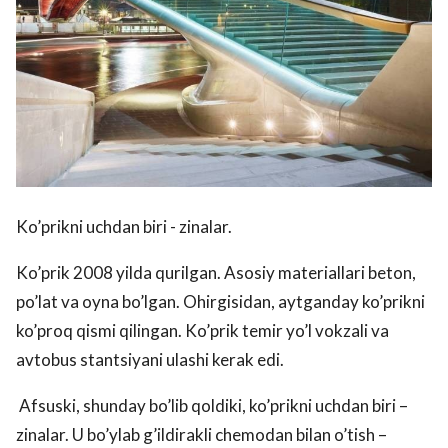
Ko’prikni uchdan biri - zinalar.
Ko’prik 2008 yilda qurilgan. Asosiy materiallari beton,
po’lat va oyna bo’lgan. Ohirgisidan, aytganday ko’prikni
ko’proq qismi qilingan. Ko’prik temir yo’l vokzali va
avtobus stantsiyani ulashi kerak edi.
Afsuski, shunday bo’lib qoldiki, ko’prikni uchdan biri –
zinalar. U bo’ylab g’ildirakli chemodan bilan o’tish –