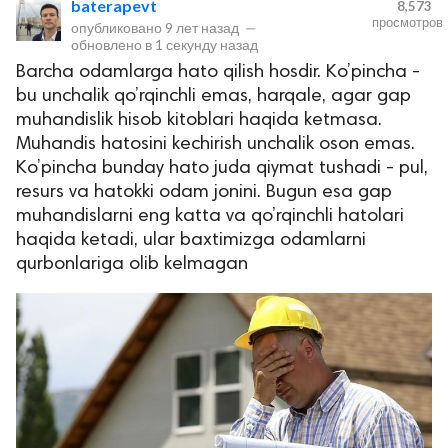
baterapevt
8,573
просмотров
опубликовано
9 лет назад
—
обновлено в
1 секунду назад
Barcha odamlarga hato qilish hosdir. Ko’pincha -
bu unchalik qo’rqinchli emas, harqale, agar gap
muhandislik hisob kitoblari haqida ketmasa.
Muhandis hatosini kechirish unchalik oson emas.
Ko’pincha bunday hato juda qiymat tushadi - pul,
resurs va hatokki odam jonini. Bugun esa gap
lar
muhandislarni eng katta va qo’rqinchli hatolari
haqida ketadi, ular baxtimizga odamlarni
 права защищены.
qurbonlariga olib kelmagan