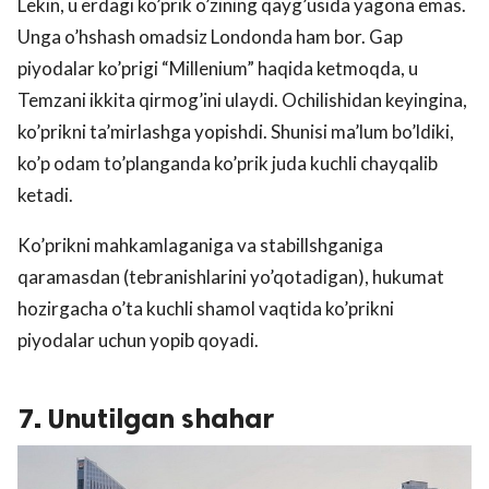
Lekin, u erdagi ko’prik o’zining qayg’usida yagona emas.
Unga o’hshash omadsiz Londonda ham bor. Gap
piyodalar ko’prigi “Millenium” haqida ketmoqda, u
Temzani ikkita qirmog’ini ulaydi. Ochilishidan keyingina,
ko’prikni ta’mirlashga yopishdi. Shunisi ma’lum bo’ldiki,
ko’p odam to’planganda ko’prik juda kuchli chayqalib
ketadi.
Ko’prikni mahkamlaganiga va stabillshganiga
qaramasdan (tebranishlarini yo’qotadigan), hukumat
hozirgacha o’ta kuchli shamol vaqtida ko’prikni
piyodalar uchun yopib qoyadi.
7. Unutilgan shahar