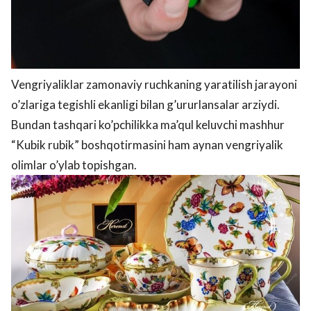
Vengriyaliklar zamonaviy ruchkaning yaratilish jarayoni
o’zlariga tegishli ekanligi bilan g’ururlansalar arziydi.
Bundan tashqari ko’pchilikka ma’qul keluvchi mashhur
“Kubik rubik” boshqotirmasini ham aynan vengriyalik
olimlar o’ylab topishgan.