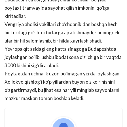
poytaxt tramvayida sayohat qilish imkonini qo’lga
kiritadilar.
Vengriya aholisi vakillari cho’chqanikidan boshqa hech
bir turdagi go’shtni turlarga ajratishmaydi, shuningdek
ular bir hil salomlashib, bir hilda xayrlashishadi.
Yevropa qit’asidagi eng katta sinagoga Budapeshtda
joylashgan bo’lib, ushbu ibodatxona o’z ichiga bir vaqtda
3000 kishini sig’dira oladi.
Poytaxtdan uchnalik uzoq bo’lmagan yerda joylashgan
Xollokyo qishlog’i ko’p yillardan buyon o’z ko’rinishini
o’zgartirmaydi, bu jihat esa har yili minglab sayyohlarni
mazkur maskan tomon boshlab keladi.