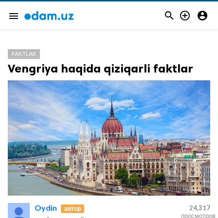



menu
FAKTLAR
Vengriya haqida qiziqarli faktlar
Oydin
24,317
автор
просмотров