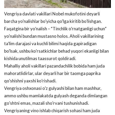
Vengriya davlati vakillari Nobel mukofotini deyarli
barcha yo’nalishlar bo’yicha qo’lga kiritib bo’lishgan.
Faqatgina bir yo’nalish – “Tinchlik o’rnatganligi uchun”
yo’nalishi bundan mustasno holos. Aholi vakillarining
ta’lim darajasi va kuchli bilimi haqida gapiradigan
bo’lsak, ushbu ko’rsatkichlar behad yuqori ekanligi bilan
kishida unutilmas taassurot qoldiradi.
Mahalliy aholi vakillari pazandachilik bobida ham juda
mahoratlidirlar, ular deyarli har bir taomga paprika
qo’shishni yaxshi ko’rishadi.
Vengriya oshxonasi o’z gulyashi bilan ham mashhur,
ammo ushbu mamlakatda gulyash deganda dimlangan
go’shtni emas, mazali sho’rvani tushunishadi.
Vengriyaning vino ishlab chiqarish sohasi ham juda