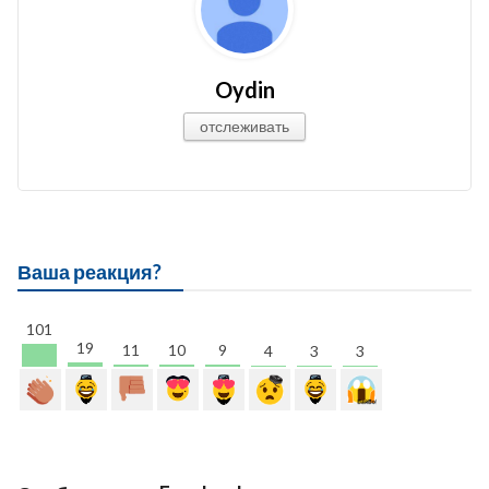
Oydin
отслеживать
Ваша реакция?
101
19
11
10
9
4
3
3