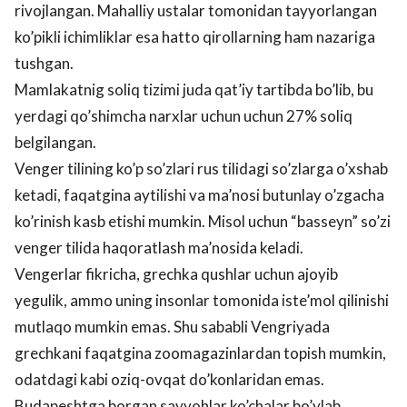
rivojlangan. Mahalliy ustalar tomonidan tayyorlangan
ko’pikli ichimliklar esa hatto qirollarning ham nazariga
tushgan.
Mamlakatnig soliq tizimi juda qat’iy tartibda bo’lib, bu
yerdagi qo’shimcha narxlar uchun uchun 27% soliq
belgilangan.
Venger tilining ko’p so’zlari rus tilidagi so’zlarga o’xshab
ketadi, faqatgina aytilishi va ma’nosi butunlay o’zgacha
ko’rinish kasb etishi mumkin. Misol uchun “basseyn” so’zi
venger tilida haqoratlash ma’nosida keladi.
Vengerlar fikricha, grechka qushlar uchun ajoyib
yegulik, ammo uning insonlar tomonida iste’mol qilinishi
mutlaqo mumkin emas. Shu sababli Vengriyada
grechkani faqatgina zoomagazinlardan topish mumkin,
odatdagi kabi oziq-ovqat do’konlaridan emas.
Budapeshtga borgan sayyohlar ko’chalar bo’ylab