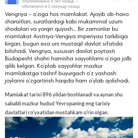
опубликовано
8 лет назад
—
обновлено в
1 секунду назад
Vengriya – o’ziga hos mamlakat. Ajoyib ob-havo
sharoitlari, suratlardagi kabi mukammal uzum
shodalari va yorqin quyosh... Bir zamonlar bu
mamlakat Avstriya-Vengiya imperiyasi tarkibiga
kirgan, bugun esa uni mustaqil davlat sifatida
bilishadi. Vengriya, xususan davlat poytaxti
Budapesht shahri hamisha sayyohlarni o’ziga jalb
lar
qilib kelgan. Ko’plab sayyohlar mazkur
mamlakatga tashrif buyurgach o’z yashash
 права защищены.
joylarini o’zgartirish haqida ham o’ylab qolishadi.
Mamlakat tarixi 896 yildan boshlanadi va aynan shu
sababli mazkur hudud Yevropaning eng tarixiy
davlatlari ro’yxatidan mustahkam o’rin olgan.