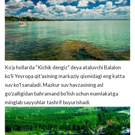
Ko’p hollarda “Kichik dengiz” deya ataluvchi Balalon
ko’li Yevropa qit’asining markaziy qismidagi eng katta
suv ko’l sanaladi. Mazkur suv havzasining asl
go’zalligidan bahramand bo’lish uchun mamlakatga
minglab sayyohlar tashrif buyurishadi.