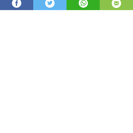
Oydin
8,536
автор
просмотров
опубликовано
8 лет назад
—
обновлено в
3 часа назад
Joriy 2018 yilning 25 marti kuni Rossiya
Federatsiyasining Kemerovo shahridagi
“Zimnyaya vishnya” savdo markazida kuchli
yong’in sodir bo’ldi. Yong’in besh balli shkala
bo’yicha uchinchi darajadagi murakkablikka ega
deb baholandi. Shu kuni Kemerovo oblastida
federal darahadagi “Favqulodda vaziyat” rejimi
joriy qilindi.
Yong’in o’z og’ushiga olgan maydon – tahminan 1600