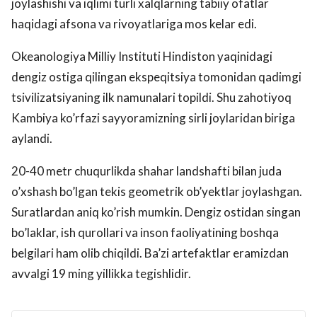
joylashishi va iqlimi turli xalqlarning tabiiy ofatlar
haqidagi afsona va rivoyatlariga mos kelar edi.
Okeanologiya Milliy Instituti Hindiston yaqinidagi
dengiz ostiga qilingan ekspeqitsiya tomonidan qadimgi
tsivilizatsiyaning ilk namunalari topildi. Shu zahotiyoq
Kambiya ko’rfazi sayyoramizning sirli joylaridan biriga
aylandi.
20-40 metr chuqurlikda shahar landshafti bilan juda
o’xshash bo’lgan tekis geometrik ob’yektlar joylashgan.
Suratlardan aniq ko’rish mumkin. Dengiz ostidan singan
bo’laklar, ish qurollari va inson faoliyatining boshqa
belgilari ham olib chiqildi. Ba’zi artefaktlar eramizdan
avvalgi 19 ming yillikka tegishlidir.