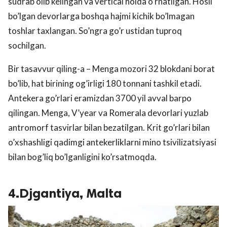
sudrab olib kelingan va vertical holda o’rnatilgan. Hosil
bo’lgan devorlarga boshqa hajmi kichik bo’lmagan
toshlar taxlangan. So’ngra go’r ustidan tuproq
sochilgan.
Bir tasavvur qiling-a – Menga mozori 32 blokdani borat
bo’lib, hat birining og’irligi 180 tonnani tashkil etadi.
Antekera go’rlari eramizdan 3700 yil avval barpo
qilingan. Menga, V’year va Romerala devorlari yuzlab
antromorf tasvirlar bilan bezatilgan. Krit go’rlari bilan
o’xshashligi qadimgi antekerliklarni mino tsivilizatsiyasi
bilan bog’liq bo’lganligini ko’rsatmoqda.
4.Djgantiya, Malta