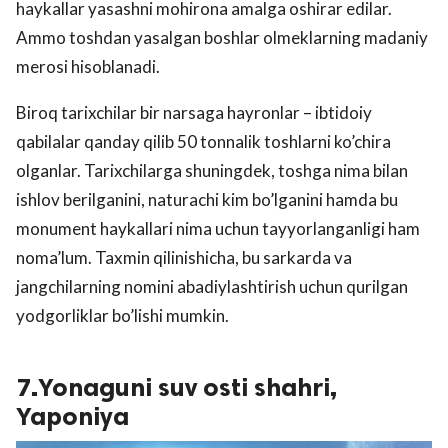
haykallar yasashni mohirona amalga oshirar edilar.
Ammo toshdan yasalgan boshlar olmeklarning madaniy
merosi hisoblanadi.
Biroq tarixchilar bir narsaga hayronlar – ibtidoiy
qabilalar qanday qilib 50 tonnalik toshlarni ko’chira
olganlar. Tarixchilarga shuningdek, toshga nima bilan
ishlov berilganini, naturachi kim bo’lganini hamda bu
monument haykallari nima uchun tayyorlanganligi ham
noma’lum. Taxmin qilinishicha, bu sarkarda va
jangchilarning nomini abadiylashtirish uchun qurilgan
yodgorliklar bo’lishi mumkin.
7.Yonaguni suv osti shahri,
Yaponiya