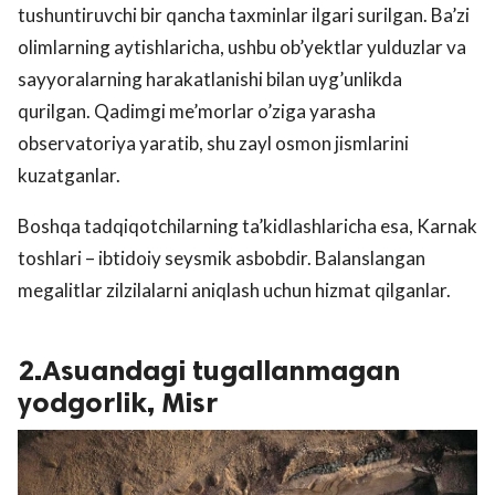
tushuntiruvchi bir qancha taxminlar ilgari surilgan. Ba’zi
olimlarning aytishlaricha, ushbu ob’yektlar yulduzlar va
sayyoralarning harakatlanishi bilan uyg’unlikda
qurilgan. Qadimgi me’morlar o’ziga yarasha
observatoriya yaratib, shu zayl osmon jismlarini
kuzatganlar.
Boshqa tadqiqotchilarning ta’kidlashlaricha esa, Karnak
toshlari – ibtidoiy seysmik asbobdir. Balanslangan
megalitlar zilzilalarni aniqlash uchun hizmat qilganlar.
2.Asuandagi tugallanmagan
yodgorlik, Misr