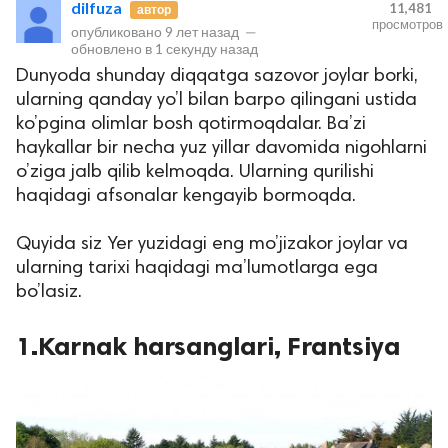
dilfuza
11,481
автор
просмотров
опубликовано
9 лет назад
—
обновлено в
1 секунду назад
Dunyoda shunday diqqatga sazovor joylar borki,
ularning qanday yo’l bilan barpo qilingani ustida
ko’pgina olimlar bosh qotirmoqdalar. Ba’zi
haykallar bir necha yuz yillar davomida nigohlarni
o’ziga jalb qilib kelmoqda. Ularning qurilishi
haqidagi afsonalar kengayib bormoqda.
lar
Quyida siz Yer yuzidagi eng mo’jizakor joylar va
 права защищены.
ularning tarixi haqidagi ma’lumotlarga ega
bo’lasiz.
1.Karnak harsanglari, Frantsiya