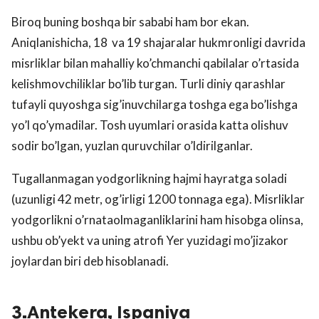
Biroq buning boshqa bir sababi ham bor ekan.
Aniqlanishicha, 18 va 19 shajaralar hukmronligi davrida
misrliklar bilan mahalliy ko’chmanchi qabilalar o’rtasida
kelishmovchiliklar bo’lib turgan. Turli diniy qarashlar
tufayli quyoshga sig’inuvchilarga toshga ega bo’lishga
yo’l qo’ymadilar. Tosh uyumlari orasida katta olishuv
sodir bo’lgan, yuzlan quruvchilar o’ldirilganlar.
Tugallanmagan yodgorlikning hajmi hayratga soladi
(uzunligi 42 metr, og’irligi 1200 tonnaga ega). Misrliklar
yodgorlikni o’rnataolmaganliklarini ham hisobga olinsa,
ushbu ob’yekt va uning atrofi Yer yuzidagi mo’jizakor
joylardan biri deb hisoblanadi.
3.Antekera, Ispaniya