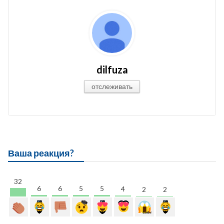
dilfuza
отслеживать
Ваша реакция?
32
6
6
5
5
4
2
2