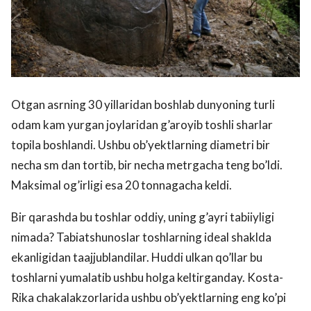
Otgan asrning 30 yillaridan boshlab dunyoning turli
odam kam yurgan joylaridan g’aroyib toshli sharlar
topila boshlandi. Ushbu ob’yektlarning diametri bir
necha sm dan tortib, bir necha metrgacha teng bo’ldi.
Maksimal og’irligi esa 20 tonnagacha keldi.
Bir qarashda bu toshlar oddiy, uning g’ayri tabiiyligi
nimada? Tabiatshunoslar toshlarning ideal shaklda
ekanligidan taajjublandilar. Huddi ulkan qo’llar bu
toshlarni yumalatib ushbu holga keltirganday. Kosta-
Rika chakalakzorlarida ushbu ob’yektlarning eng ko’pi