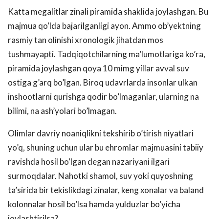
Katta megalitlar zinali piramida shaklida joylashgan. Bu
majmua qo’lda bajarilganligi ayon. Ammo ob’yektning
rasmiy tan olinishi xronologik jihatdan mos
tushmayapti. Tadqiqotchilarning ma’lumotlariga ko’ra,
piramida joylashgan qoya 10 mimg yillar avval suv
ostiga g’arq bo’lgan. Biroq udavrlarda insonlar ulkan
inshootlarni qurishga qodir bo’lmaganlar, ularning na
bilimi, na ash’yolari bo’lmagan.
Olimlar davriy noaniqlikni tekshirib o’tirish niyatlari
yo’q, shuning uchun ular bu ehromlar majmuasini tabiiy
ravishda hosil bo’lgan degan nazariyani ilgari
surmoqdalar. Nahotki shamol, suv yoki quyoshning
ta’sirida bir tekislikdagi zinalar, keng xonalar va baland
kolonnalar hosil bo’lsa hamda yulduzlar bo’yicha
joylashtirilsa?