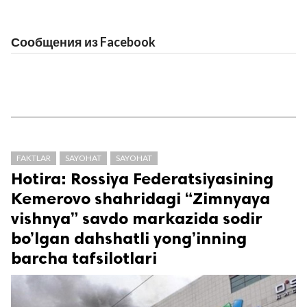
Сообщения из Facebook
FAKTLAR
SAYOHAT
SAYOHAT
Hotira: Rossiya Federatsiyasining
Kemerovo shahridagi “Zimnyaya
vishnya” savdo markazida sodir
bo’lgan dahshatli yong’inning
barcha tafsilotlari