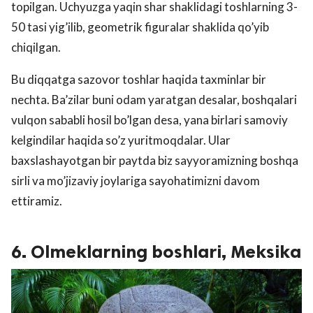
topilgan. Uchyuzga yaqin shar shaklidagi toshlarning 3-
50 tasi yig’ilib, geometrik figuralar shaklida qo’yib
chiqilgan.
Bu diqqatga sazovor toshlar haqida taxminlar bir
nechta. Ba’zilar buni odam yaratgan desalar, boshqalari
vulqon sababli hosil bo’lgan desa, yana birlari samoviy
kelgindilar haqida so’z yuritmoqdalar. Ular
baxslashayotgan bir paytda biz sayyoramizning boshqa
sirli va mo’jizaviy joylariga sayohatimizni davom
ettiramiz.
6. Olmeklarning boshlari, Meksika