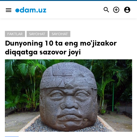



menu
FAKTLAR
SAYOHAT
SAYOHAT
Dunyoning 10 ta eng mo’jizakor
diqqatga sazovor joyi