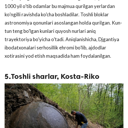
1000 yil o’tib odamlar bu majmua qurilgan yerlardan
ko’ngilli ravishda ko’cha boshladilar. Toshli bloklar
astronomiya qonunlari asoslangan holda qurilgan. Kun-
tun teng bo’lgan kunlari quyosh nurlari aniq
trayektoriya bo’yicha o’tadi. Aniqlanishicha, Djgantiya
ibodatxonalari serhosillik ehromi bo’lib, ajdodlar
xotirasini yod etish maqsadida ham foydalanilgan.
5.Toshli sharlar, Kosta-Riko