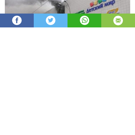
Oydin
8,547
автор
просмотров
опубликовано
8 лет назад
—
обновлено в
10 часов назад
Joriy 2018 yilning 25 marti kuni Rossiya
Federatsiyasining Kemerovo shahridagi
“Zimnyaya vishnya” savdo markazida kuchli
yong’in sodir bo’ldi. Yong’in besh balli shkala
bo’yicha uchinchi darajadagi murakkablikka ega
deb baholandi. Shu kuni Kemerovo oblastida
federal darahadagi “Favqulodda vaziyat” rejimi