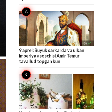

28
9 aprel: Buyuk sarkarda va ulkan
imperiya asoschisi Amir Temur
tavallud topgan kun

28