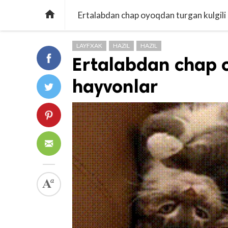

Ertalabdan chap oyoqdan turgan kulgili
LAYFXAK
HAZIL
HAZIL
Ertalabdan chap o
hayvonlar