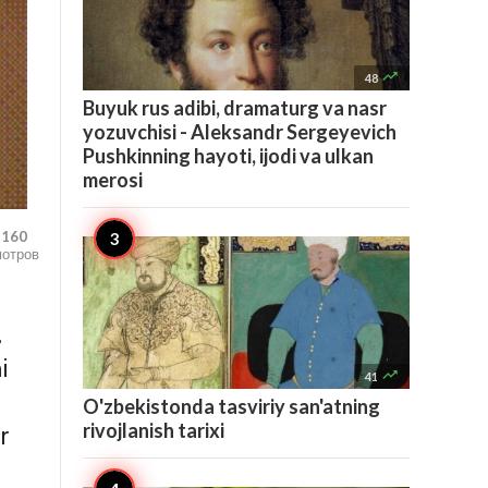

48
Buyuk rus adibi, dramaturg va nasr
yozuvchisi - Aleksandr Sergeyevich
Pushkinning hayoti, ijodi va ulkan
merosi
,160
мотров
.
i

41
O'zbekistonda tasviriy san'atning
rivojlanish tarixi
r