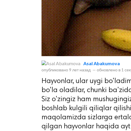
lar
Asal Abakumova
опубликовано
9 лет назад
—
обновлено в
1 се
 права защищены.
Hayvonlar, ular uygi bo'ladim
bo'la oladilar, chunki ba'zi
Siz o'zingiz ham mushugingiz o
boshlab kulgili qiliqlar qilis
maqolamizda sizlarga ertala
qilgan hayvonlar haqida ayt