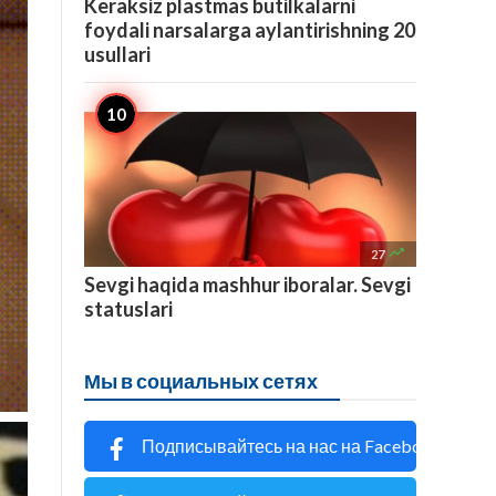
Keraksiz plastmas butilkalarni
foydali narsalarga aylantirishning 20
usullari

27
Sevgi haqida mashhur iboralar. Sevgi
statuslari
Мы в социальных сетях
Подписывайтесь на нас на Facebook