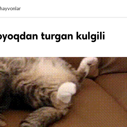
 hayvonlar
yoqdan turgan kulgili