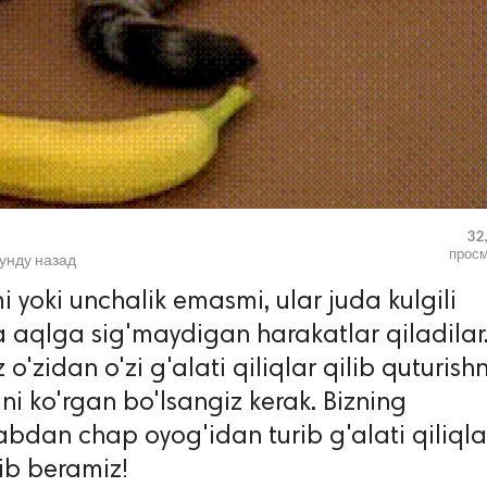
32
прос
кунду назад
i yoki unchalik emasmi, ular juda kulgili
da aqlga sig'maydigan harakatlar qiladilar
'zidan o'zi g'alati qiliqlar qilib quturishn
hini ko'rgan bo'lsangiz kerak. Bizning
bdan chap oyog'idan turib g'alati qiliqla
ib beramiz!