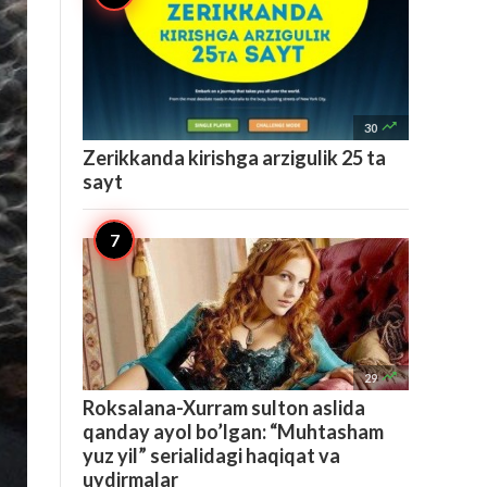

30
Zerikkanda kirishga arzigulik 25 ta
sayt

29
Roksalana-Xurram sulton aslida
qanday ayol bo’lgan: “Muhtasham
yuz yil” serialidagi haqiqat va
uydirmalar