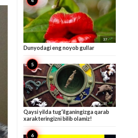

37
Dunyodagi eng noyob gullar

30
Qaysi yilda tug‘ilganingizga qarab
xarakteringizni bilib olamiz!