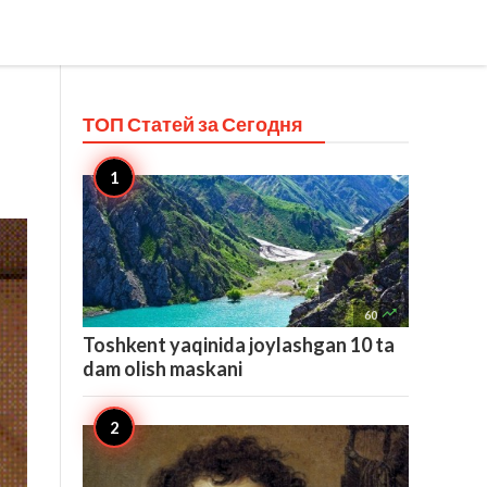
ТОП Статей за
Сегодня

60
Toshkent yaqinida joylashgan 10 ta
dam olish maskani