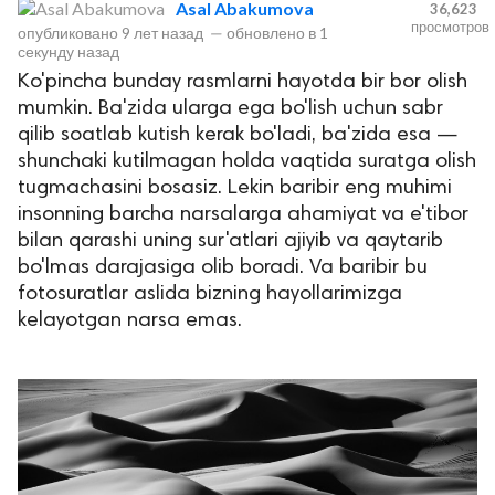
Asal Abakumova
36,623
просмотров
опубликовано
9 лет назад
—
обновлено в
1
секунду назад
Ko'pincha bunday rasmlarni hayotda bir bor olish
mumkin. Ba'zida ularga ega bo'lish uchun sabr
qilib soatlab kutish kerak bo'ladi, ba'zida esa —
shunchaki kutilmagan holda vaqtida suratga olish
tugmachasini bosasiz. Lekin baribir eng muhimi
insonning barcha narsalarga ahamiyat va e'tibor
lar
bilan qarashi uning sur'atlari ajiyib va qaytarib
bo'lmas darajasiga olib boradi. Va baribir bu
 права защищены.
fotosuratlar aslida bizning hayollarimizga
kelayotgan narsa emas.