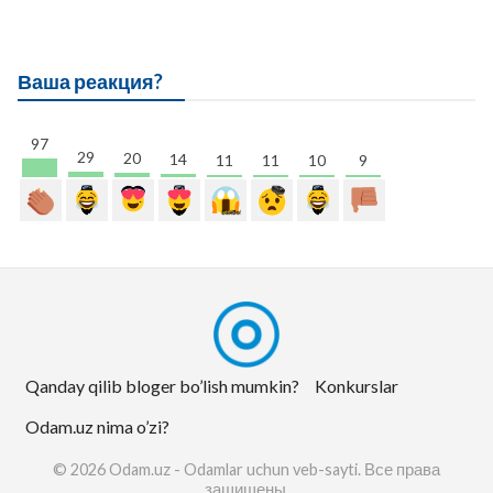
Ваша реакция?
97
29
20
14
11
11
10
9
Qanday qilib bloger bo’lish mumkin?
Konkurslar
Odam.uz nima o’zi?
© 2026 Odam.uz - Odamlar uchun veb-sayti. Все права
защищены.