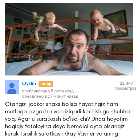
Oydin
22,347
автор
просмотров
опубликовано
8 лет назад
—
обновлено в
19 минут назад
Otangiz ijodkor shaxs bo’lsa hayotingiz ham
mutlaqo o’zgacha va qiziqarli kechishiga shubha
yo’q. Agar u suratkash bo’lsa-chi? Unda hayotim
haqiqiy fotoloyiha deya bemalol ayta olsangiz
kerak. Isroillik suratkash Gay Vayner va uning