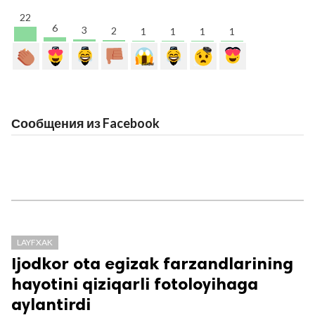
22
6
3
2
1
1
1
1
Сообщения из Facebook
LAYFXAK
Ijodkor ota egizak farzandlarining
hayotini qiziqarli fotoloyihaga
aylantirdi