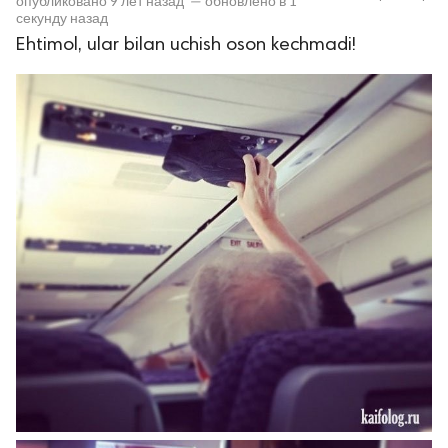
опубликовано
9 лет назад
—
обновлено в
1
секунду назад
Ehtimol, ular bilan uchish oson kechmadi!
lar
 права защищены.