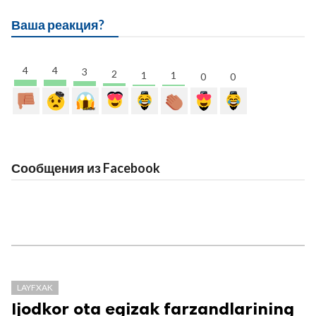
Ваша реакция?
4
4
3
2
1
1
0
0
Сообщения из Facebook
LAYFXAK
Ijodkor ota egizak farzandlarining