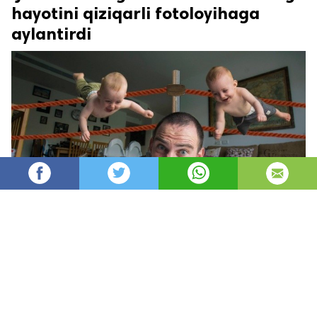
hayotini qiziqarli fotoloyihaga
aylantirdi
Oydin
22,343
автор
просмотров
опубликовано
8 лет назад
—
обновлено в
3 часа назад
Otangiz ijodkor shaxs bo’lsa hayotingiz ham
mutlaqo o’zgacha va qiziqarli kechishiga shubha