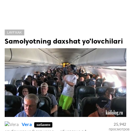
LAYFXAK
Samolyotning daxshat yo'lovchilari
Vera
25,942
забанен
просмотров