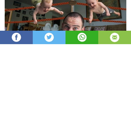
Oydin
22,334
автор
просмотров
опубликовано
8 лет назад
—
обновлено в
27 минут назад
Otangiz ijodkor shaxs bo’lsa hayotingiz ham
mutlaqo o’zgacha va qiziqarli kechishiga shubha
yo’q. Agar u suratkash bo’lsa-chi? Unda hayotim
haqiqiy fotoloyiha deya bemalol ayta olsangiz
kerak. Isroillik suratkash Gay Vayner va uning
rafiqasi bir yoshli egizak farzandlarining hayotini
ana shunday qiziqarli fotoloyihaga aylantirishdi.