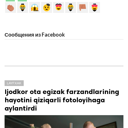
Сообщения из Facebook
LAYFXAK
Ijodkor ota egizak farzandlarining
hayotini qiziqarli fotoloyihaga
aylantirdi