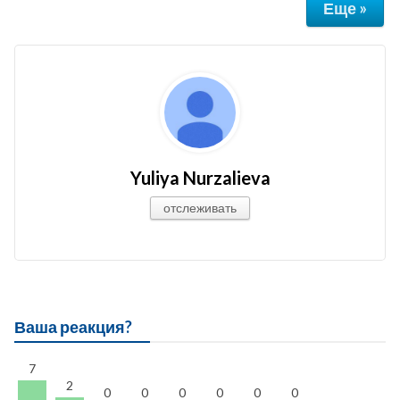
Еще »
Yuliya Nurzalieva
отслеживать
Ваша реакция?
7
2
0
0
0
0
0
0