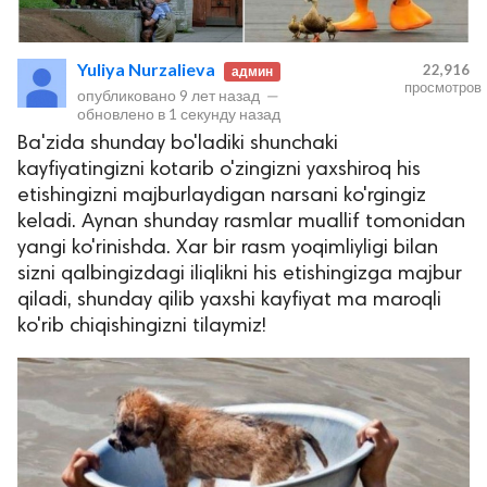
Yuliya Nurzalieva
22,916
админ
просмотров
опубликовано
9 лет назад
—
обновлено в
1 секунду назад
Ba'zida shunday bo'ladiki shunchaki
kayfiyatingizni kotarib o'zingizni yaxshiroq his
etishingizni majburlaydigan narsani ko'rgingiz
keladi. Aynan shunday rasmlar muallif tomonidan
lar
yangi ko'rinishda. Xar bir rasm yoqimliyligi bilan
sizni qalbingizdagi iliqlikni his etishingizga majbur
 права защищены.
qiladi, shunday qilib yaxshi kayfiyat ma maroqli
ko'rib chiqishingizni tilaymiz!