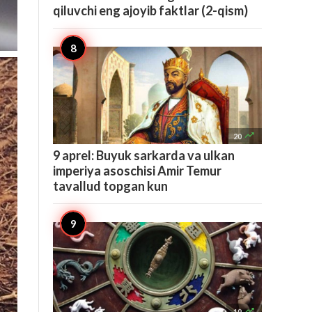
qiluvchi eng ajoyib faktlar (2-qism)

20
9 aprel: Buyuk sarkarda va ulkan
imperiya asoschisi Amir Temur
tavallud topgan kun

19