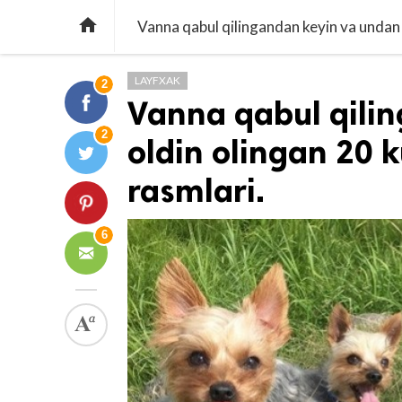

Vanna qabul qilingandan keyin va undan o
LAYFXAK
2
Vanna qabul qili
2
oldin olingan 20 k
rasmlari.
6