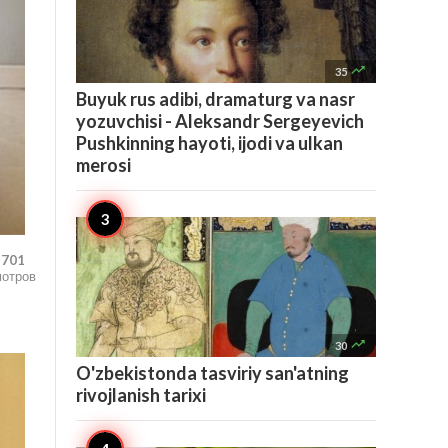

35
Buyuk rus adibi, dramaturg va nasr
yozuvchisi - Aleksandr Sergeyevich
Pushkinning hayoti, ijodi va ulkan
merosi
,701
мотров

30
O'zbekistonda tasviriy san'atning
rivojlanish tarixi