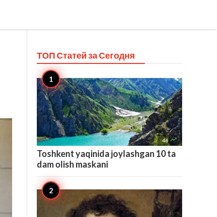
ТОП Статей за
Сегодня

46
Toshkent yaqinida joylashgan 10 ta
dam olish maskani