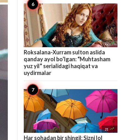

22
Roksalana-Xurram sulton aslida
qanday ayol bo’lgan: “Muhtasham
yuz yil” serialidagi haqiqat va
uydirmalar

21
Har sohadan bir shingil: Sizni lol