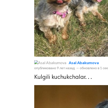
lar
 права защищены.
Asal Abakumova
опубликовано
9 лет назад
—
обновлено в
1 се
Kulgili kuchukchalar. . .