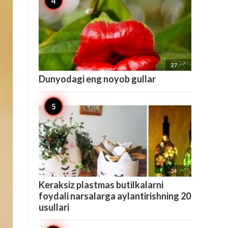

27
Dunyodagi eng noyob gullar

24
Keraksiz plastmas butilkalarni
foydali narsalarga aylantirishning 20
usullari