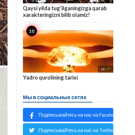
Qaysi yilda tug‘ilganingizga qarab
xarakteringizni bilib olamiz!

19
Yadro qurolining tarixi
Мы в социальных сетях
Подписывайтесь на нас на Facebook
Подписывайтесь на нас на Twitter