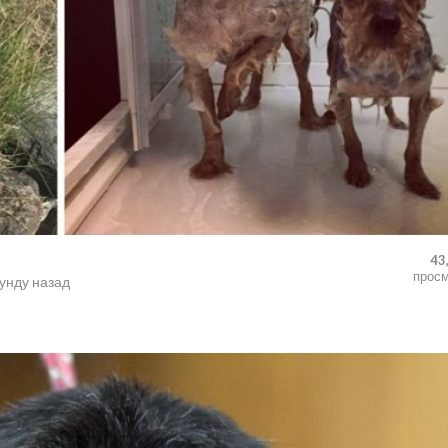
43
прос
кунду назад