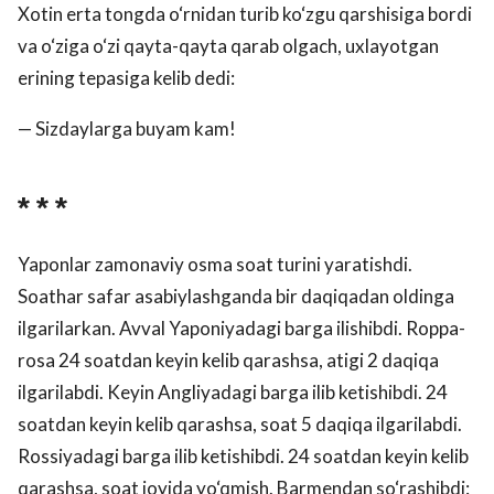
Xotin erta tongda o‘rnidan turib ko‘zgu qarshisiga bordi
va o‘ziga o‘zi qayta-qayta qarab olgach, uxlayotgan
erining tepasiga kelib dedi:
— Sizdaylarga buyam kam!
* * *
Yaponlar zamonaviy osma soat turini yaratishdi.
Soathar safar asabiylashganda bir daqiqadan oldinga
ilgarilarkan. Avval Yaponiyadagi barga ilishibdi. Roppa-
rosa 24 soatdan keyin kelib qarashsa, atigi 2 daqiqa
ilgarilabdi. Keyin Angliyadagi barga ilib ketishibdi. 24
soatdan keyin kelib qarashsa, soat 5 daqiqa ilgarilabdi.
Rossiyadagi barga ilib ketishibdi. 24 soatdan keyin kelib
qarashsa, soat joyida yo‘qmish. Barmendan so‘rashibdi: