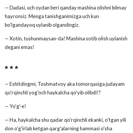
— Dadasi, uch oydan beri qanday mashina olishni bilmay
hayronsiz. Menga tanishganimizga uch kun
bo‘lgandayoq uylanib olgandingiz.
— Xotin, tushunmaysan-da! Mashina sotib olish uylanish
degani emas!
* * *
— Eshitdingmi, Toshmatvoy aka tomorqasiga judayam
qo‘rqinchli yog‘och haykalcha qo‘yib olibdi!?
— Yo‘g‘-e!
— Ha, haykalcha shu qadar qo‘rqinchli ekanki, o‘tgan yili
don o‘g‘irlab ketgan qarg‘alarning hammasi o‘sha