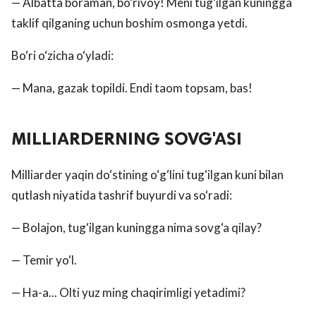
— Albatta boraman, bo‘rivoy! Meni tug‘ilgan kuningga
taklif qilganing uchun boshim osmonga yetdi.
Bo‘ri o‘zicha o‘yladi:
— Mana, gazak topildi. Endi taom topsam, bas!
MILLIARDERNING SOVG'ASI
Milliarder yaqin do‘stining o‘g‘lini tug‘ilgan kuni bilan
qutlash niyatida tashrif buyurdi va so‘radi:
— Bolajon, tug‘ilgan kuningga nima sovg‘a qilay?
— Temir yo‘l.
— Ha-a... Olti yuz ming chaqirimligi yetadimi?