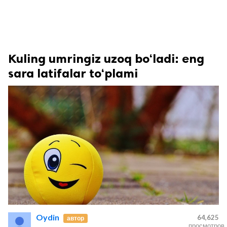
Kuling umringiz uzoq bo‘ladi: eng
sara latifalar to‘plami
Oydin
64,625
автор
просмотров