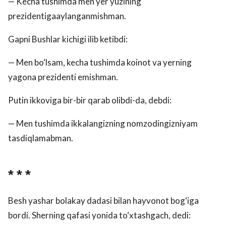
— Kecha tushimda men yer yuzining
prezidentigaaylanganmishman.
Gapni Bushlar kichigi ilib ketibdi:
— Men bo‘lsam, kecha tushimda koinot va yerning
yagona prezidenti emishman.
Putin ikkoviga bir-bir qarab olibdi-da, debdi:
— Men tushimda ikkalangizning nomzodingizniyam
tasdiqlamabman.
* * *
Besh yashar bolakay dadasi bilan hayvonot bog‘iga
bordi. Sherning qafasi yonida to‘xtashgach, dedi: