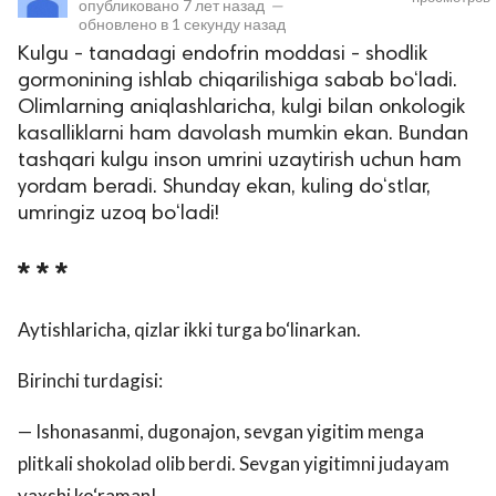
опубликовано
7 лет назад
—
обновлено в
1 секунду назад
Kulgu - tanadagi endofrin moddasi - shodlik
gormonining ishlab chiqarilishiga sabab bo‘ladi.
Olimlarning aniqlashlaricha, kulgi bilan onkologik
kasalliklarni ham davolash mumkin ekan. Bundan
tashqari kulgu inson umrini uzaytirish uchun ham
yordam beradi. Shunday ekan, kuling do‘stlar,
umringiz uzoq bo‘ladi!
lar
* * *
 права защищены.
Aytishlaricha, qizlar ikki turga bo‘linarkan.
Birinchi turdagisi:
— Ishonasanmi, dugonajon, sevgan yigitim menga
plitkali shokolad olib berdi. Sevgan yigitimni judayam
yaxshi ko‘raman!