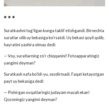
* * *
Suratkashni tug‘ilgan kunga taklif etishgandi. Birnechta
suratlar olib uy bekasiga ko‘rsatdi. Uy bekasi qoyil qolib,
hayratini yashira olmay dedi:
— Voy, suratlarning zo‘r chiqqanini! Fotoapparatingiz
yangimi deyman?
Suratkash xafa bo‘ldi-yu, sezdirmadi. Faqat ketayotgan
payt uy bekasiga dedi:
— Pishirgan ovqatlaringiz judayam mazali ekan!
Qozoningiz yangimi deyman?