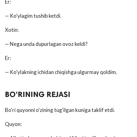
Er:
— Ko‘ylagim tushib ketdi.
Xotin:
— Nega unda dupurlagan ovoz keldi?
Er:
— Ko‘ylakning ichidan chiqishga ulgurmay qoldim.
BO‘RINING REJASI
Bo‘ri quyonni o‘zining tug‘ilgan kuniga taklif etdi.
Quyon: