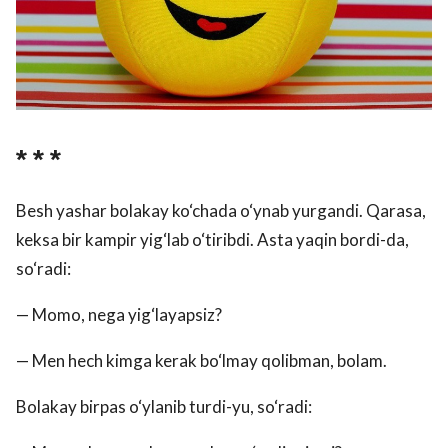
* * *
Besh yashar bolakay ko‘chada o‘ynab yurgandi. Qarasa,
keksa bir kampir yig‘lab o‘tiribdi. Asta yaqin bordi-da,
so‘radi:
— Momo, nega yig‘layapsiz?
— Men hech kimga kerak bo‘lmay qolibman, bolam.
Bolakay birpas o‘ylanib turdi-yu, so‘radi: