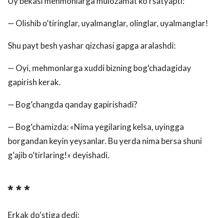
Uy bekasi mehmonlarga mulozamat ko‘rsatyapti:
— Olishib o‘tiringlar, uyalmanglar, olinglar, uyalmanglar!
Shu payt besh yashar qizchasi gapga aralashdi:
— Oyi, mehmonlarga xuddi bizning bog‘chadagiday
gapirish kerak.
— Bog‘changda qanday gapirishadi?
— Bog‘chamizda: «Nima yegilaring kelsa, uyingga
borgandan keyin yeysanlar. Bu yerda nima bersa shuni
g‘ajib o‘tirlaring!» deyishadi.
* * *
Erkak do‘stiga dedi: