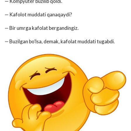
— Kompyuter buzilib qoldi.
— Kafolot muddati qanaqaydi?
— Bir umrga kafolat bergandingiz.
— Buzilgan bo‘lsa, demak, kafolat muddati tugabdi.