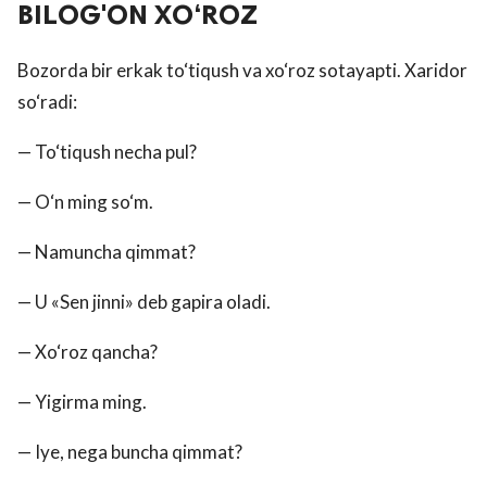
BILOG'ON XO‘ROZ
Bozorda bir erkak to‘tiqush va xo‘roz sotayapti. Xaridor
so‘radi:
— To‘tiqush necha pul?
— O‘n ming so‘m.
— Namuncha qimmat?
— U «Sen jinni» deb gapira oladi.
— Xo‘roz qancha?
— Yigirma ming.
— Iye, nega buncha qimmat?