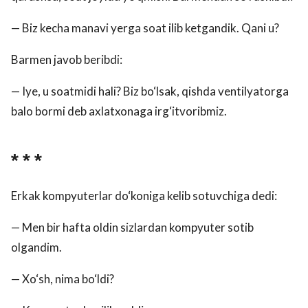
— Biz kecha manavi yerga soat ilib ketgandik. Qani u?
Barmen javob beribdi:
— Iye, u soatmidi hali? Biz bo‘lsak, qishda ventilyatorga
balo bormi deb axlatxonaga irg‘itvoribmiz.
* * *
Erkak kompyuterlar do‘koniga kelib sotuvchiga dedi:
— Men bir hafta oldin sizlardan kompyuter sotib
olgandim.
— Xo‘sh, nima bo‘ldi?