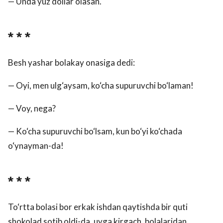
— Unda yuz dollar olasan.
* * *
Besh yashar bolakay onasiga dedi:
— Oyi, men ulg‘aysam, ko‘cha supuruvchi bo‘laman!
— Voy, nega?
— Ko‘cha supuruvchi bo‘lsam, kun bo‘yi ko‘chada
o‘ynayman-da!
* * *
To‘rtta bolasi bor erkak ishdan qaytishda bir quti
shokolad sotib oldi-da, uyga kirgach, bolalaridan