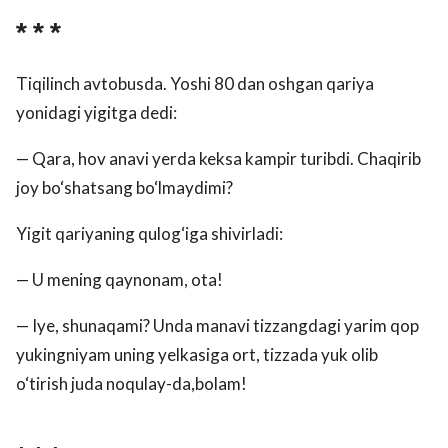
* * *
Tiqilinch avtobusda. Yoshi 80 dan oshgan qariya
yonidagi yigitga dedi:
— Qara, hov anavi yerda keksa kampir turibdi. Chaqirib
joy bo‘shatsang bo‘lmaydimi?
Yigit qariyaning qulog‘iga shivirladi:
— U mening qaynonam, ota!
— Iye, shunaqami? Unda manavi tizzangdagi yarim qop
yukingniyam uning yelkasiga ort, tizzada yuk olib
o‘tirish juda noqulay-da,bolam!