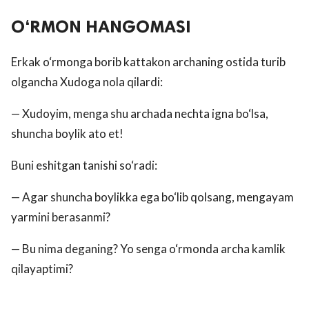
O‘RMON HANGOMASI
Erkak o‘rmonga borib kattakon archaning ostida turib
olgancha Xudoga nola qilardi:
— Xudoyim, menga shu archada nechta igna bo‘lsa,
shuncha boylik ato et!
Buni eshitgan tanishi so‘radi:
— Agar shuncha boylikka ega bo‘lib qolsang, mengayam
yarmini berasanmi?
— Bu nima deganing? Yo senga o‘rmonda archa kamlik
qilayaptimi?