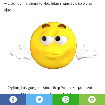
— U aqlli. Jinni demaydi-ku, lekin shunday deb o‘ylay
oladi.
— Oyijon, ko‘zgungizni sindirib qo‘ydim. Faqat meni
koyimang! Dadam aytdilarki, endi bo‘sh vaqtingiz
judayam ko‘p bo‘larkan.