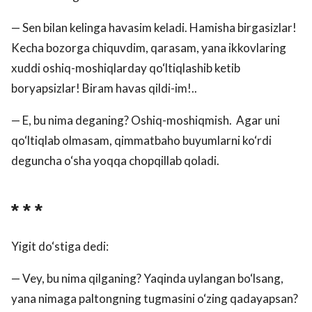
— Sen bilan kelinga havasim keladi. Hamisha birgasizlar!
Kecha bozorga chiquvdim, qarasam, yana ikkovlaring
xuddi oshiq-moshiqlarday qo‘ltiqlashib ketib
boryapsizlar! Biram havas qildi-im!..
— E, bu nima deganing? Oshiq-moshiqmish. Agar uni
qo‘ltiqlab olmasam, qimmatbaho buyumlarni ko‘rdi
deguncha o‘sha yoqqa chopqillab qoladi.
* * *
Yigit do‘stiga dedi:
— Vey, bu nima qilganing? Yaqinda uylangan bo‘lsang,
yana nimaga paltongning tugmasini o‘zing qadayapsan?