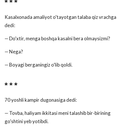
* * *
Kasalxonada amaliyot o‘tayotgan talaba qiz vrachga
dedi:
— Do‘xtir, menga boshqa kasalni bera olmaysizmi?
— Nega?
— Boyagi berganingiz o‘lib qoldi.
* * *
70 yoshli kampir dugonasiga dedi:
— Tovba, haliyam ikkitasi meni talashib bir-birining
go‘shtini yeb yotibdi.