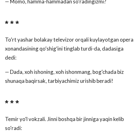
— Momo, hamma-hammadan so‘radingizmi?
* * *
To‘rt yashar bolakay televizor orqali kuylayotgan opera
xonandasining qo‘shig‘ini tinglab turdi-da, dadasiga
dedi:
— Dada, xoh ishoning, xoh ishonmang, bog‘chada biz
shunaqa baqirsak, tarbiyachimiz urishib beradi!
* * *
Temir yo‘l vokzali. Jinni boshqa bir jinniga yaqin kelib
so‘radi: