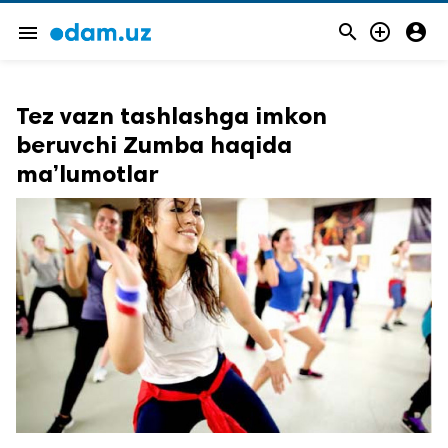



menu
Tez vazn tashlashga imkon
beruvchi Zumba haqida
ma’lumotlar