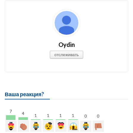
Oydin
отслеживать
Ваша реакция?
7
4
1
1
1
1
0
0