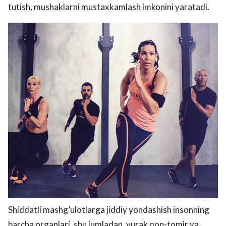
tutish, mushaklarni mustaxkamlash imkonini yaratadi.
Shiddatli mashg’ulotlarga jiddiy yondashish insonning
barcha organlari, shu jumladan, yurak qon-tomir va