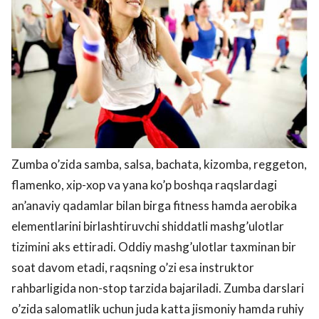
Zumba o’zida samba, salsa, bachata, kizomba, reggeton,
flamenko, xip-xop va yana ko’p boshqa raqslardagi
an’anaviy qadamlar bilan birga fitness hamda aerobika
elementlarini birlashtiruvchi shiddatli mashg’ulotlar
tizimini aks ettiradi. Oddiy mashg’ulotlar taxminan bir
soat davom etadi, raqsning o’zi esa instruktor
rahbarligida non-stop tarzida bajariladi. Zumba darslari
o’zida salomatlik uchun juda katta jismoniy hamda ruhiy