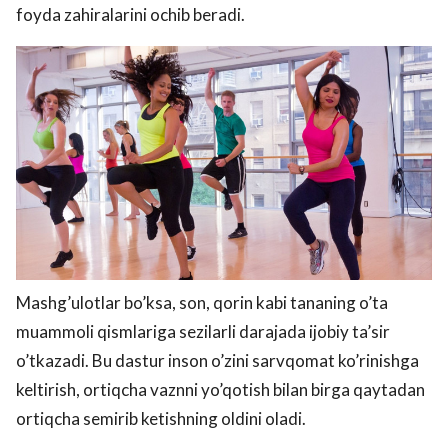
foyda zahiralarini ochib beradi.
Mashg’ulotlar bo’ksa, son, qorin kabi tananing o’ta
muammoli qismlariga sezilarli darajada ijobiy ta’sir
o’tkazadi. Bu dastur inson o’zini sarvqomat ko’rinishga
keltirish, ortiqcha vaznni yo’qotish bilan birga qaytadan
ortiqcha semirib ketishning oldini oladi.