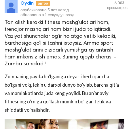
Oydin
6,003
автор
просмотров
опубликовано
5 лет назад
—
обновлено в
1 секунду назад
Tan olish kerakki fitness mashg’ulotlari ham,
trenajor mashqlari ham bizni juda toliqtiradi.
Vaziyat shunchalar og’ir holatga yetib keladiki,
barchasiga qo’l siltashni istaysiz. Ammo sport
mashg’ulotlarini qiziqarli yumishga aylantirish
ham imkonsiz ish emas. Buning ajoyib chorasi –
lar
Zumba sanaladi!
 права защищены.
Zumbaning payda bo’lganiga deyarli hech qancha
bo’lgani yo’q, lekin u darxol dunyo bo’ylab, barcha qit’a
va mamlakatlarda juda keng yoyildi. Bu an’anaviy
fitnesning o’rniga qo’llash mumkin bo’lgan tetik va
shiddatli yo’nalishdir.