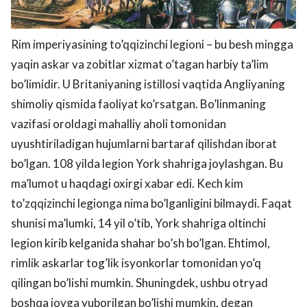
Rim imperiyasining to’qqizinchi legioni – bu besh mingga
yaqin askar va zobitlar xizmat o’tagan harbiy ta’lim
bo’limidir. U Britaniyaning istillosi vaqtida Angliyaning
shimoliy qismida faoliyat ko’rsatgan. Bo’linmaning
vazifasi oroldagi mahalliy aholi tomonidan
uyushtiriladigan hujumlarni bartaraf qilishdan iborat
bo’lgan. 108 yilda legion York shahriga joylashgan. Bu
ma’lumot u haqdagi oxirgi xabar edi. Kech kim
to’zqqizinchi legionga nima bo’lganligini bilmaydi. Faqat
shunisi ma’lumki, 14 yil o’tib, York shahriga oltinchi
legion kirib kelganida shahar bo’sh bo’lgan. Ehtimol,
rimlik askarlar tog’lik isyonkorlar tomonidan yo’q
qilingan bo’lishi mumkin. Shuningdek, ushbu otryad
boshqa joyga yuborilgan bo’lishi mumkin, degan