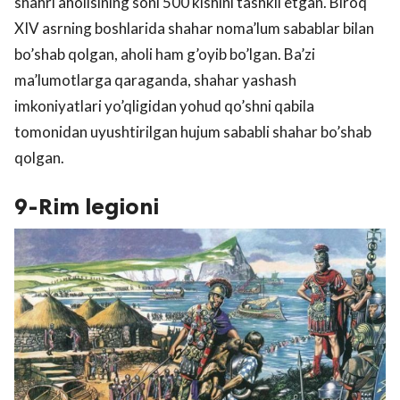
shahri aholisining soni 500 kishini tashkil etgan. Biroq
XIV asrning boshlarida shahar noma’lum sabablar bilan
bo’shab qolgan, aholi ham g’oyib bo’lgan. Ba’zi
ma’lumotlarga qaraganda, shahar yashash
imkoniyatlari yo’qligidan yohud qo’shni qabila
tomonidan uyushtirilgan hujum sababli shahar bo’shab
qolgan.
9-Rim legioni