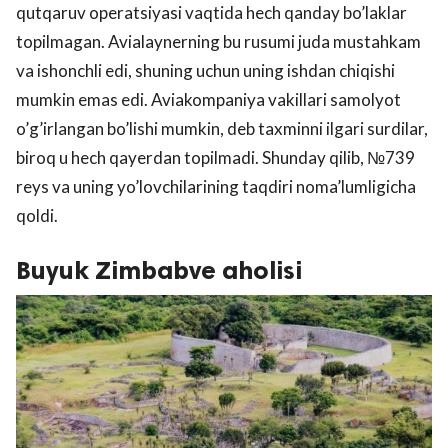
qutqaruv operatsiyasi vaqtida hech qanday bo’laklar
topilmagan. Avialaynerning bu rusumi juda mustahkam
va ishonchli edi, shuning uchun uning ishdan chiqishi
mumkin emas edi. Aviakompaniya vakillari samolyot
o’g’irlangan bo’lishi mumkin, deb taxminni ilgari surdilar,
biroq u hech qayerdan topilmadi. Shunday qilib, №739
reys va uning yo’lovchilarining taqdiri noma’lumligicha
qoldi.
Buyuk Zimbabve aholisi