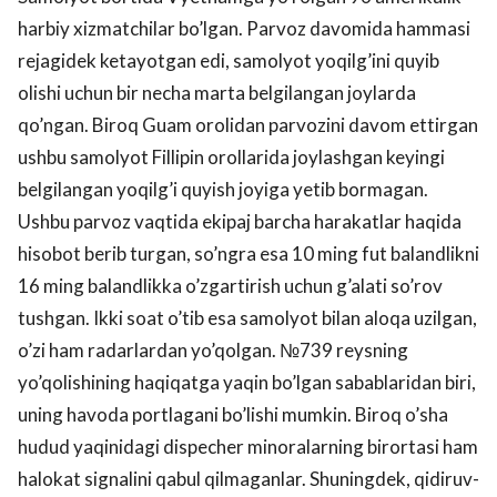
harbiy xizmatchilar bo’lgan. Parvoz davomida hammasi
rejagidek ketayotgan edi, samolyot yoqilg’ini quyib
olishi uchun bir necha marta belgilangan joylarda
qo’ngan. Biroq Guam orolidan parvozini davom ettirgan
ushbu samolyot Fillipin orollarida joylashgan keyingi
belgilangan yoqilg’i quyish joyiga yetib bormagan.
Ushbu parvoz vaqtida ekipaj barcha harakatlar haqida
hisobot berib turgan, so’ngra esa 10 ming fut balandlikni
16 ming balandlikka o’zgartirish uchun g’alati so’rov
tushgan. Ikki soat o’tib esa samolyot bilan aloqa uzilgan,
o’zi ham radarlardan yo’qolgan. №739 reysning
yo’qolishining haqiqatga yaqin bo’lgan sabablaridan biri,
uning havoda portlagani bo’lishi mumkin. Biroq o’sha
hudud yaqinidagi dispecher minoralarning birortasi ham
halokat signalini qabul qilmaganlar. Shuningdek, qidiruv-