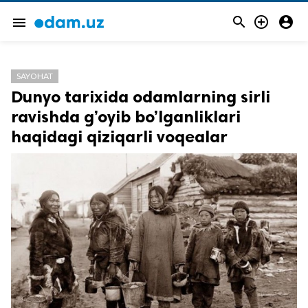



menu
SAYOHAT
Dunyo tarixida odamlarning sirli
ravishda g’oyib bo’lganliklari
haqidagi qiziqarli voqealar