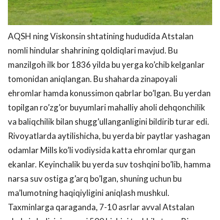
AQSH ning Viskonsin shtatining hududida Atstalan
nomli hindular shahrining qoldiqlari mavjud. Bu
manzilgoh ilk bor 1836 yilda bu yerga ko’chib kelganlar
tomonidan aniqlangan. Bu shaharda zinapoyali
ehromlar hamda konussimon qabrlar bo’lgan. Bu yerdan
topilgan ro’zg’or buyumlari mahalliy aholi dehqonchilik
va baliqchilik bilan shugg’ullanganligini bildirib turar edi.
Rivoyatlarda aytilishicha, bu yerda bir paytlar yashagan
odamlar Mills ko’li vodiysida katta ehromlar qurgan
ekanlar. Keyinchalik bu yerda suv toshqini bo’lib, hamma
narsa suv ostiga g’arq bo’lgan, shuning uchun bu
ma’lumotning haqiqiyligini aniqlash mushkul.
Taxminlarga qaraganda, 7-10 asrlar avval Atstalan