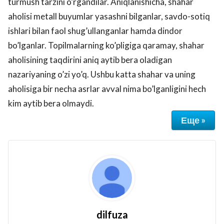
turmush tarzini o’rgandilar. Aniqlanishicha, shahar
aholisi metall buyumlar yasashni bilganlar, savdo-sotiq
ishlari bilan faol shug’ullanganlar hamda dindor
bo’lganlar. Topilmalarning ko’pligiga qaramay, shahar
aholisining taqdirini aniq aytib bera oladigan
nazariyaning o’zi yo’q. Ushbu katta shahar va uning
aholisiga bir necha asrlar avval nima bo’lganligini hech
kim aytib bera olmaydi.
Еще »
dilfuza