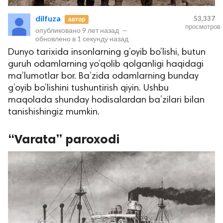
dilfuza
53,337
автор
просмотров
опубликовано
9 лет назад
—
обновлено в
1 секунду назад
Dunyo tarixida insonlarning g’oyib bo’lishi, butun
guruh odamlarning yo’qolib qolganligi haqidagi
ma’lumotlar bor. Ba’zida odamlarning bunday
g’oyib bo’lishini tushuntirish qiyin. Ushbu
maqolada shunday hodisalardan ba’zilari bilan
lar
tanishishingiz mumkin.
 права защищены.
“Varata” paroxodi