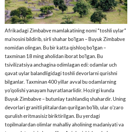
Afrikadagi Zimbabve mamlakatining nomi “toshli uylar”
ma’nosini bildirib, sirli shahar bo’lgan – Buyuk Zimbabve
nomidan olingan. Bu bir katta qishloq bo’lgan –
taxminan 18 ming aholidan iborat bo’lgan. Bu
tsivilizatsiya anchagina odimlagan edi: odamlar uch
qavat uylar balandligidagi toshli devorlarni qurishni
bilganlar. Taxminan 400 yillar avval bu odamlarning
yo’qolishi yanayam hayratlanarlidir. Hozirgi kunda
Buyuk Zimbabve – butunlay tashlandiq shahardir. Uning
devorlari granitli plitalardan qurilgan bo’lib, ular o’zaro
qurulish eritmasisiz biriktirilgan. Bu yerdagi
topilmalardan olimlar mahalliy aholining madaniyati va