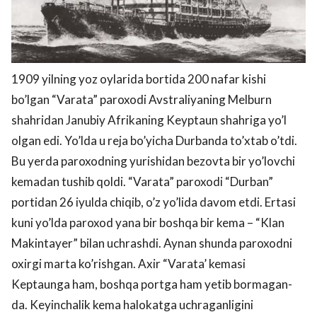
1909 yilning yoz oylarida bortida 200 nafar kishi
bo’lgan “Varata” paroxodi Avstraliyaning Melburn
shahridan Janubiy Afrikaning Keyptaun shahriga yo’l
olgan edi. Yo’lda u reja bo’yicha Durbanda to’xtab o’tdi.
Bu yerda paroxodning yurishidan bezovta bir yo’lovchi
kemadan tushib qoldi. “Varata” paroxodi “Durban”
portidan 26 iyulda chiqib, o’z yo’lida davom etdi. Ertasi
kuni yo’lda paroxod yana bir boshqa bir kema – “Klan
Makintayer” bilan uchrashdi. Aynan shunda paroxodni
oxirgi marta ko’rishgan. Axir “Varata’ kemasi
Keptaunga ham, boshqa portga ham yetib bormagan-
da. Keyinchalik kema halokatga uchraganligini