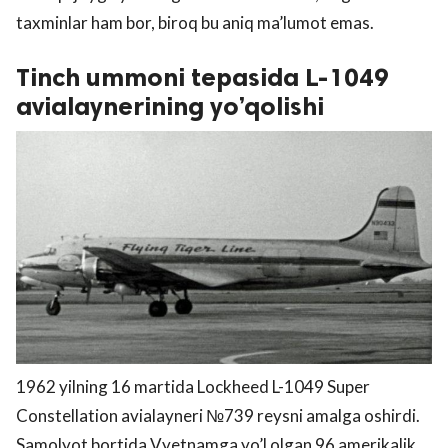
taxminlar ham bor, biroq bu aniq ma’lumot emas.
Tinch ummoni tepasida L-1049
avialaynerining yo’qolishi
1962 yilning 16 martida Lockheed L-1049 Super
Constellation avialayneri №739 reysni amalga oshirdi.
Samolyot bortida Vyetnamga yo’l olgan 96 amerikalik