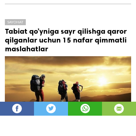
SAYOHAT
Tabiat qo’yniga sayr qilishga qaror
qilganlar uchun 15 nafar qimmatli
maslahatlar
Oydin
15,887