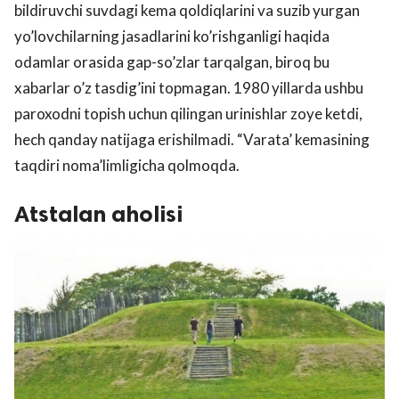
bildiruvchi suvdagi kema qoldiqlarini va suzib yurgan
yo’lovchilarning jasadlarini ko’rishganligi haqida
odamlar orasida gap-so’zlar tarqalgan, biroq bu
xabarlar o’z tasdig’ini topmagan. 1980 yillarda ushbu
paroxodni topish uchun qilingan urinishlar zoye ketdi,
hech qanday natijaga erishilmadi. “Varata’ kemasining
taqdiri noma’limligicha qolmoqda.
Atstalan aholisi