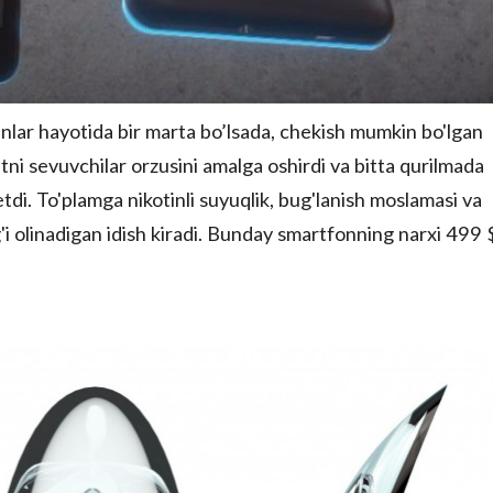
ganlar hayotida bir marta bo’lsada, chekish mumkin bo'lgan
tni sevuvchilar orzusini amalga oshirdi va bitta qurilmada
tdi. To'plamga nikotinli suyuqlik, bug'lanish moslamasi va
ig'i olinadigan idish kiradi. Bunday smartfonning narxi 499 