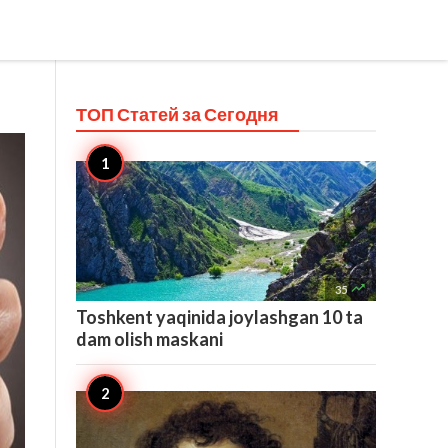
ТОП Статей за
Сегодня

35
Toshkent yaqinida joylashgan 10 ta
dam olish maskani