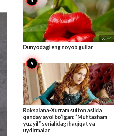

22
Dunyodagi eng noyob gullar

19
Roksalana-Xurram sulton aslida
qanday ayol bo’lgan: “Muhtasham
yuz yil” serialidagi haqiqat va
uydirmalar