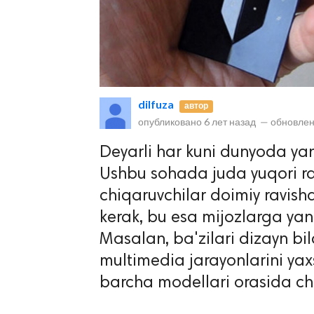
dilfuza
автор
опубликовано
6 лет назад
—
обновлен
lar
Deyarli har kuni dunyoda ya
Ushbu sohada juda yuqori r
 права защищены.
chiqaruvchilar doimiy ravishd
kerak, bu esa mijozlarga yangi
Masalan, ba'zilari dizayn bi
multimedia jarayonlarini ya
barcha modellari orasida c