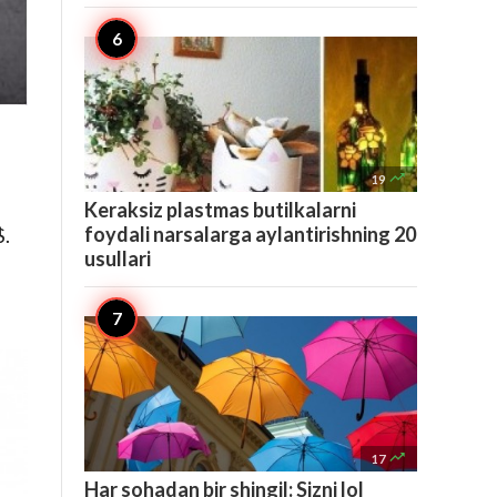

19
Keraksiz plastmas butilkalarni
foydali narsalarga aylantirishning 20
$.
usullari

17
Har sohadan bir shingil: Sizni lol