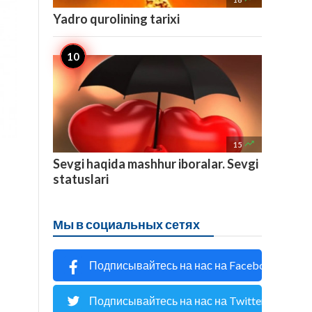
Yadro qurolining tarixi

15
Sevgi haqida mashhur iboralar. Sevgi
statuslari
Мы в социальных сетях
Подписывайтесь на нас на Facebook
Подписывайтесь на нас на Twitter