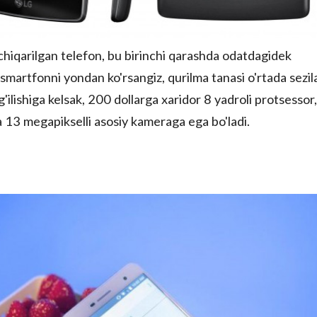
hiqarilgan telefon, bu birinchi qarashda odatdagidek
smartfonni yondan ko'rsangiz, qurilma tanasi o'rtada sezila
ig'ilishiga kelsak, 200 dollarga xaridor 8 yadroli protsessor,
va 13 megapikselli asosiy kameraga ega bo'ladi.