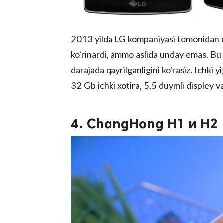
2013 yilda LG kompaniyasi tomonidan c
ko'rinardi, ammo aslida unday emas. Bu 
darajada qayrilganligini ko'rasiz. Ichki y
32 Gb ichki xotira, 5,5 duymli displey 
4. ChangHong H1 и H2