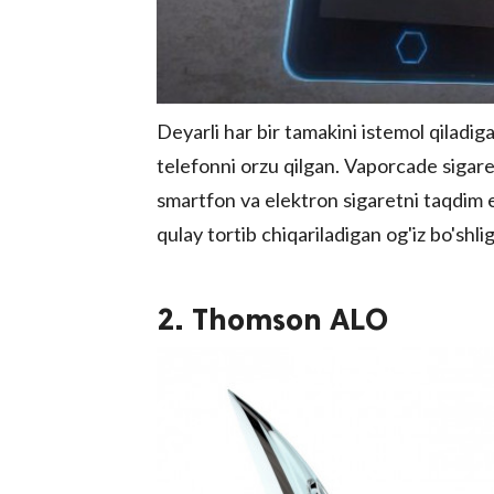
Deyarli har bir tamakini istemol qiladi
telefonni orzu qilgan. Vaporcade sigare
smartfon va elektron sigaretni taqdim e
qulay tortib chiqariladigan og'iz bo'shl
2. Thomson ALO