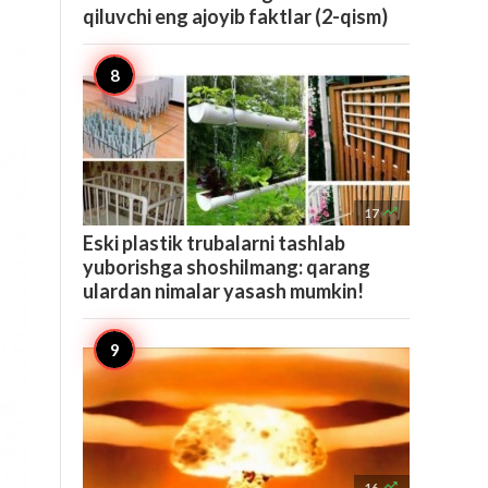
qiluvchi eng ajoyib faktlar (2-qism)

17
Eski plastik trubalarni tashlab
yuborishga shoshilmang: qarang
ulardan nimalar yasash mumkin!

16