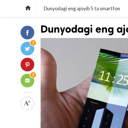

Dunyodagi eng ajoyib 5 ta smartfon
Dunyodagi eng ajo
2
2