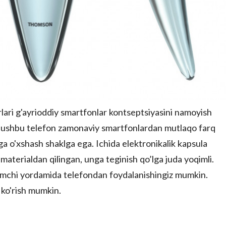
lari g'ayrioddiy smartfonlar kontseptsiyasini namoyish
am ushbu telefon zamonaviy smartfonlardan mutlaqo farq
a o'xshash shaklga ega. Ichida elektronikalik kapsula
materialdan qilingan, unga teginish qo’lga juda yoqimli.
damchi yordamida telefondan foydalanishingiz mumkin.
ko'rish mumkin.