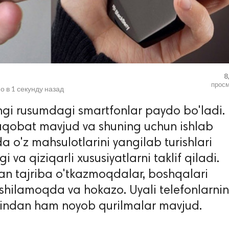
8
прос
о в
1 секунду назад
ngi rusumdagi smartfonlar paydo bo'ladi.
aqobat mavjud va shuning uchun ishlab
a o'z mahsulotlarini yangilab turishlari
 va qiziqarli xususiyatlarni taklif qiladi.
lan tajriba o'tkazmoqdalar, boshqalari
xshilamoqda va hokazo. Uyali telefonlarni
hindan ham noyob qurilmalar mavjud.