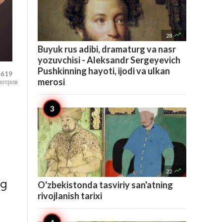

28
Buyuk rus adibi, dramaturg va nasr
yozuvchisi - Aleksandr Sergeyevich
Pushkinning hayoti, ijodi va ulkan
,619
merosi
мотров

22
ng
O'zbekistonda tasviriy san'atning
rivojlanish tarixi