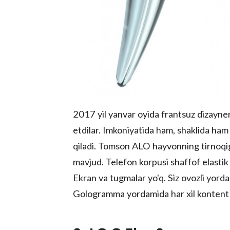
2017 yil yanvar oyida frantsuz dizayner
etdilar. Imkoniyatida ham, shaklida h
qiladi. Tomson ALO hayvonning tirnoqig
mavjud. Telefon korpusi shaffof elastik 
Ekran va tugmalar yo'q. Siz ovozli yor
Gologramma yordamida har xil kontent 