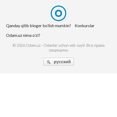
Qanday qilib bloger bo’lish mumkin?
Konkurslar
Odam.uz nima o’zi?
© 2026 Odam.uz - Odamlar uchun veb-sayti. Все права
защищены.
русский
