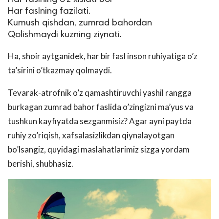
Har faslning fazilati.
Kumush qishdan, zumrad bahordan
Qolishmaydi kuzning ziynati.
Ha, shoir aytganidek, har bir fasl inson ruhiyatiga o’z
ta’sirini o’tkazmay qolmaydi.
Tevarak-atrofnik o’z qamashtiruvchi yashil rangga
burkagan zumrad bahor faslida o’zingizni ma’yus va
tushkun kayfiyatda sezganmisiz? Agar ayni paytda
ruhiy zo’riqish, xafsalasizlikdan qiynalayotgan
bo’lsangiz, quyidagi maslahatlarimiz sizga yordam
berishi, shubhasiz.