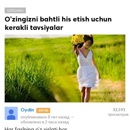
QIZIQARLI
O’zingizni bahtli his etish uchun
kerakli tavsiyalar
Oydin
32,591
автор
просмотров
опубликовано
8 лет назад
—
обновлено в
2 часа назад
Har faslning o’z xislati bor