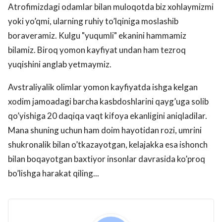
Atrofimizdagi odamlar bilan muloqotda biz xohlaymizmi
yoki yo’qmi, ularning ruhiy to’lqiniga moslashib
boraveramiz. Kulgu "yuqumli" ekanini hammamiz
bilamiz. Biroq yomon kayfiyat undan ham tezroq
yuqishini anglab yetmaymiz.
Avstraliyalik olimlar yomon kayfiyatda ishga kelgan
xodim jamoadagi barcha kasbdoshlarini qayg’uga solib
qo’yishiga 20 daqiqa vaqt kifoya ekanligini aniqladilar.
Mana shuning uchun ham doim hayotidan rozi, umrini
shukronalik bilan o’tkazayotgan, kelajakka esa ishonch
bilan boqayotgan baxtiyor insonlar davrasida ko’proq
bo’lishga harakat qiling...