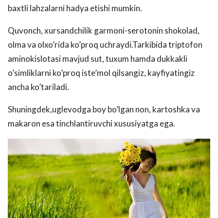
baxtli lahzalarni hadya etishi mumkin.
Quvonch, xursandchilik garmoni-serotonin shokolad,
olma va olxo’rida ko’proq uchraydi.Tarkibida triptofon
aminokislotasi mavjud sut, tuxum hamda dukkakli
o’simliklarni ko’proq iste’mol qilsangiz, kayfiyatingiz
ancha ko’tariladi.
Shuningdek,uglevodga boy bo’lgan non, kartoshka va
makaron esa tinchlantiruvchi xususiyatga ega.