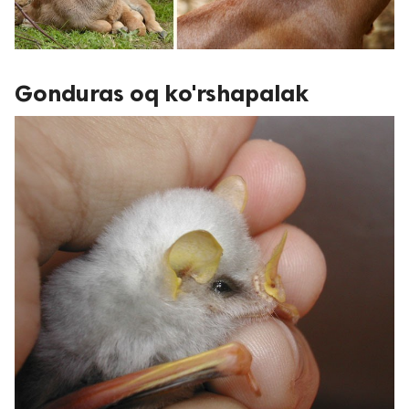
Gonduras oq ko'rshapalak