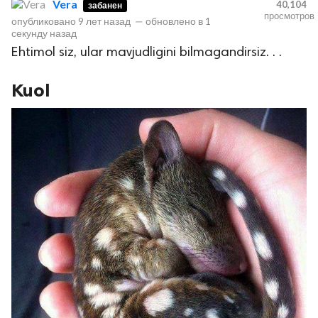
Vera
40,104
забанен
просмотров
опубликовано
9 лет назад
—
обновлено в
1
секунду назад
Ehtimol siz, ular mavjudligini bilmagandirsiz. . .
Kuol
lar
 права защищены.