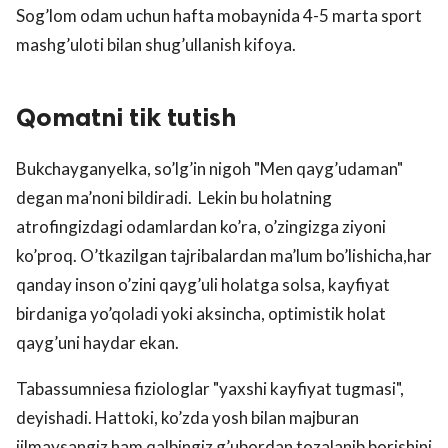
Sog’lom odam uchun hafta mobaynida 4-5 marta sport
mashg’uloti bilan shug’ullanish kifoya.
Qomatni tik tutish
Bukchayganyelka, so’lg’in nigoh "Men qayg’udaman"
degan ma’noni bildiradi. Lekin bu holatning
atrofingizdagi odamlardan ko’ra, o’zingizga ziyoni
ko’proq. O’tkazilgan tajribalardan ma’lum bo’lishicha,har
qanday inson o’zini qayg’uli holatga solsa, kayfiyat
birdaniga yo’qoladi yoki aksincha, optimistik holat
qayg’uni haydar ekan.
Tabassumniesa fiziologlar "yaxshi kayfiyat tugmasi",
deyishadi. Hattoki, ko’zda yosh bilan majburan
jilmaysangiz ham qalbingiz g’ubordan tozalanib borishini