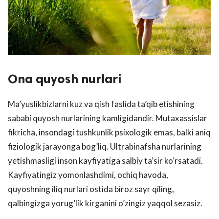
Ona quyosh nurlari
Ma’yuslikbizlarni kuz va qish faslida ta’qib etishining
sababi quyosh nurlarining kamligidandir. Mutaxassislar
fikricha, insondagi tushkunlik psixologik emas, balki aniq
fiziologik jarayonga bog’liq. Ultrabinafsha nurlarining
yetishmasligi inson kayfiyatiga salbiy ta’sir ko’rsatadi.
Kayfiyatingiz yomonlashdimi, ochiq havoda,
quyoshning iliq nurlari ostida biroz sayr qiling,
qalbingizga yorug’lik kirganini o’zingiz yaqqol sezasiz.