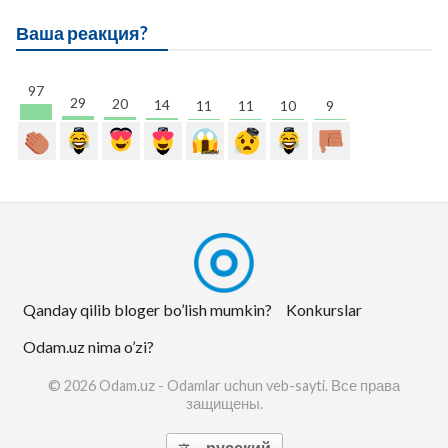
Ваша реакция?
97
29
20
14
11
11
10
9
Qanday qilib bloger bo’lish mumkin?
Konkurslar
Odam.uz nima o’zi?
© 2026 Odam.uz - Odamlar uchun veb-sayti. Все права
защищены.
русский