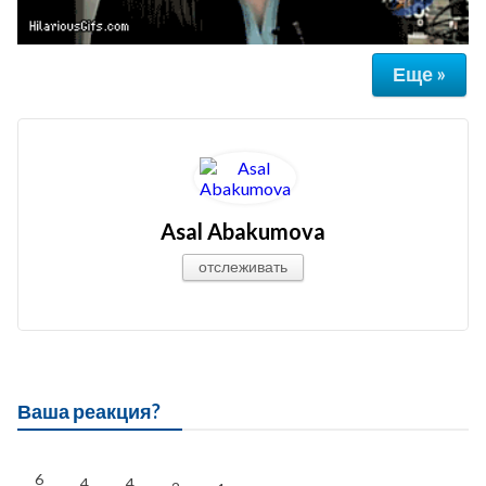
Еще »
Asal Abakumova
отслеживать
Ваша реакция?
6
4
4