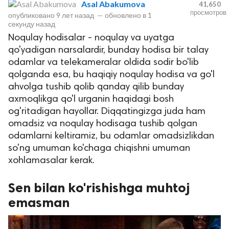
Asal Abakumova
41,650
просмотров
опубликовано
9 лет назад
—
обновлено в
1
секунду назад
Noqulay hodisalar - noqulay va uyatga
qo'yadigan narsalardir, bunday hodisa bir talay
odamlar va telekameralar oldida sodir bo'lib
qolganda esa, bu haqiqiy noqulay hodisa va go'l
ahvolga tushib qolib qanday qilib bunday
axmoqlikga qo'l urganin haqidagi bosh
lar
og'ritadigan hayollar. Diqqatingizga juda ham
omadsiz va noqulay hodisaga tushib qolgan
 права защищены.
odamlarni keltiramiz, bu odamlar omadsizlikdan
so'ng umuman ko'chaga chiqishni umuman
xohlamasalar kerak.
Sen bilan ko'rishishga muhtoj
emasman