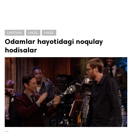
LAYFXAK
HAZIL
HAZIL
Odamlar hayotidagi noqulay
hodisalar