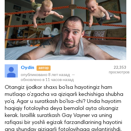
Oydin
22,353
автор
просмотров
опубликовано
8 лет назад
—
обновлено в
11 часов назад
Otangiz ijodkor shaxs bo’lsa hayotingiz ham
mutlaqo o’zgacha va qiziqarli kechishiga shubha
yo’q. Agar u suratkash bo’lsa-chi? Unda hayotim
haqiqiy fotoloyiha deya bemalol ayta olsangiz
kerak. Isroillik suratkash Gay Vayner va uning
rafiqasi bir yoshli egizak farzandlarining hayotini
ana shunday qiziqarli fotoloyihaga aylantirishdi.