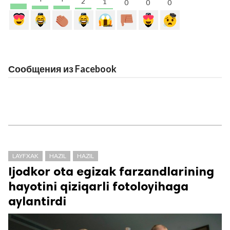
2
1
0
0
0
Сообщения из Facebook
LAYFXAK
HAZIL
HAZIL
Ijodkor ota egizak farzandlarining
hayotini qiziqarli fotoloyihaga
aylantirdi