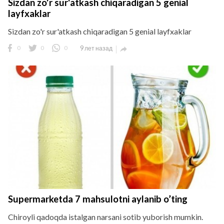
Sizdan zo'r sur'atkash chiqaradigan 5 genial
layfxaklar
Sizdan zo'r sur'atkash chiqaradigan 5 genial layfxaklar
0
0
0
9 лет назад

Supermarketda 7 mahsulotni aylanib o’ting
Chiroyli qadoqda istalgan narsani sotib yuborish mumkin.