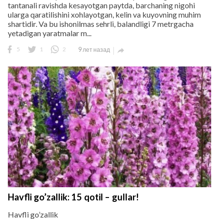
tantanali ravishda kesayotgan paytda, barchaning nigohi
ularga qaratilishini xohlayotgan, kelin va kuyovning muhim
shartidir. Va bu ishonilmas sehrli, balandligi 7 metrgacha
yetadigan yaratmalar m...
5
1
2
9 лет назад

Havfli go’zallik: 15 qotil – gullar!
Havfli go’zallik