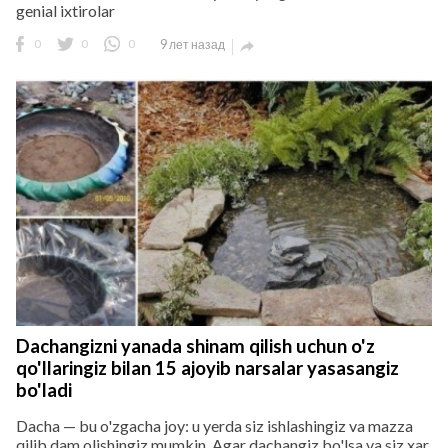
genial ixtirolar
0
0
0
9 лет назад

Dachangizni yanada shinam qilish uchun o'z
qo'llaringiz bilan 15 ajoyib narsalar yasasangiz
bo'ladi
Dacha — bu o'zgacha joy: u yerda siz ishlashingiz va mazza
qilib dam olishingiz mumkin. Agar dachangiz bo'lsa va siz xar