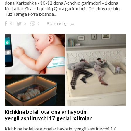
dona Kartoshka - 10-12 dona Achchiq garimdori - 1 dona
Ko'katlar Zira - 1 qoshiq Qora garimdori - 0,5 choy qoshiq
Tuz Tamga ko'ra boshqa...
0
0
0
9 лет назад

Kichkina bolali ota-onalar hayotini
yengillashtiruvchi 17 genial ixtirolar
Kichkina bolali ota-onalar hayotini yengillashtiruvchi 17