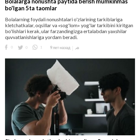
Bolalarga nonushta paytida berish mumkinmas
bo'lgan 5ta taomlar
Bolalarning foydali nonushtalari o'zlarining tarkiblariga
kletchatkalar, oqsillar va «sog'lom» yog'lar tarkibini kiritgan
bo'lishlari kerak, ular farzandingizga ertalabdan yaxshilar
quvvatlanishlariga yordam beradi.
0
0
1
9 лет назад
