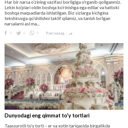
Har bir narsa o’zining vazifasi borligiga o’rganib qollganmiz.
Lekin ko’plari oldin boshqa ko’rinishga ega edilar va hattoki
boshqa maqsadlarda ishlatilgan. Biz sizlarga kichgina
tekshiruvga qo’shilishni taklif qilamiz, va tanish bo’lgan
narsalarni asl ma...
0
0
0
9 лет назад

Dunyodagi eng qimmat to’y tortlari
Taassurotli to’y torti – er va xotin tariqasida birgalikda