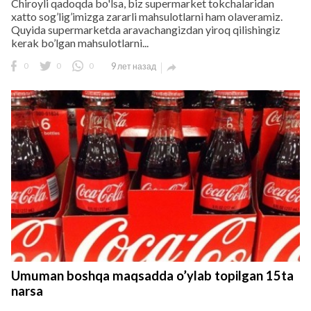
Chiroyli qadoqda bo'lsa, biz supermarket tokchalaridan
xatto sog’lig’imizga zararli mahsulotlarni ham olaveramiz.
Quyida supermarketda aravachangizdan yiroq qilishingiz
kerak bo’lgan mahsulotlarni...
0
0
0
9 лет назад

Umuman boshqa maqsadda o’ylab topilgan 15ta
narsa