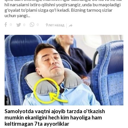
hil narsalarni ixtiro qilishni yoqtirsangiz, unda bu maqoladigi
g'oyalat to'plami sizga qo'l keladi. Bizning tarmoq sizlar
uchun yangi...
0
0
0
9 лет назад

Samolyotda vaqtni ajoyib tarzda o'tkazish
mumkin ekanligini hech kim hayoliga ham
keltirmagan 7ta ayyorliklar