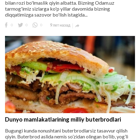
bilan rozi bo'lmaslik qiyin albatta. Bizning Odam.uz
tarmog'imiz sizlarga ko'p yillar davomida bizning
diqqatimizga sazovor bo'lish istagida...
0
0
0
9 лет назад

Dunyo mamlakatlarining milliy buterbrodlari
Bugungi kunda nonushtani buterbrodlarsiz tasavvur qilish
qiyin. Buterbrod aslida nemis so’zidan olingan bo’lib, yog’li