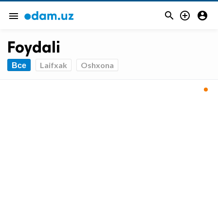



menu
Foydali
Все
Laifxak
Oshxona