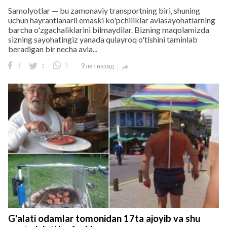
Samolyotlar — bu zamonaviy transportning biri, shuning
uchun hayrantlanarli emaski ko'pchiliklar aviasayohatlarning
barcha o'zgachaliklarini bilmaydilar. Bizning maqolamizda
sizning sayohatingiz yanada qulayroq o'tishini taminlab
beradigan bir necha avia...
1
1
2
9 лет назад

G'alati odamlar tomonidan 17ta ajoyib va shu