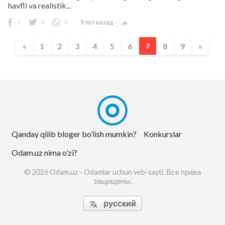
havfli va realistik...
1
0
0
9 лет назад

«
1
2
3
4
5
6
8
9
»
7
Qanday qilib bloger bo’lish mumkin?
Konkurslar
Odam.uz nima o’zi?
© 2026 Odam.uz - Odamlar uchun veb-sayti. Все права
защищены.
русский
