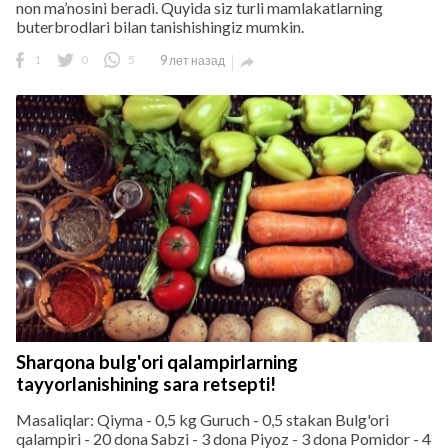
non ma’nosini beradi. Quyida siz turli mamlakatlarning
buterbrodlari bilan tanishishingiz mumkin.
1
0
5
9 лет назад

Sharqona bulg'ori qalampirlarning
tayyorlanishining sara retsepti!
Masaliqlar: Qiyma - 0,5 kg Guruch - 0,5 stakan Bulg'ori
qalampiri - 20 dona Sabzi - 3 dona Piyoz - 3 dona Pomidor - 4