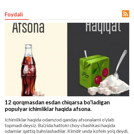

Foydali
lar
 права защищены.
12 qorqmasdan esdan chiqarsa bo’ladigan
populyar ichimliklar haqida afsona.
Ichimliklar haqida odamzod qanday afsonalarni o’ylab
topmadi deysiz. Ba’zida hattoki choy chashkasi haqida
odamlar qattiq bahslashadilar. Kimdir unda kofein yo’q deydi,