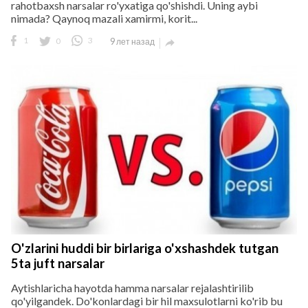
rahotbaxsh narsalar ro'yxatiga qo'shishdi. Uning aybi
nimada? Qaynoq mazali xamirmi, korit...
1
0
3
9 лет назад

O'zlarini huddi bir birlariga o'xshashdek tutgan
5ta juft narsalar
Aytishlaricha hayotda hamma narsalar rejalashtirilib
qo'yilgandek. Do'konlardagi bir hil maxsulotlarni ko'rib bu