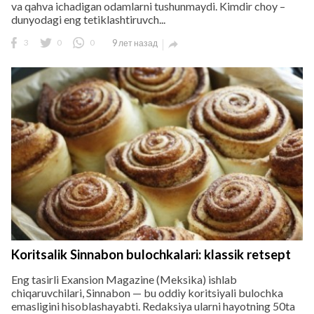
va qahva ichadigan odamlarni tushunmaydi. Kimdir choy –
dunyodagi eng tetiklashtiruvch...
3
0
0
9 лет назад

Koritsalik Sinnabon bulochkalari: klassik retsept
Eng tasirli Exansion Magazine (Meksika) ishlab
chiqaruvchilari, Sinnabon — bu oddiy koritsiyali bulochka
emasligini hisoblashayabti. Redaksiya ularni hayotning 50ta