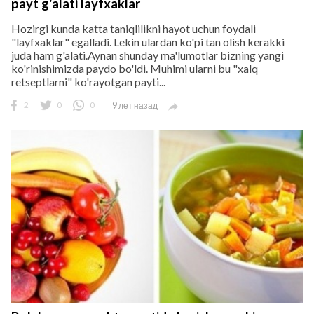
payt g'alati layfxaklar
Hozirgi kunda katta taniqlilikni hayot uchun foydali
"layfxaklar" egalladi. Lekin ulardan ko'pi tan olish kerakki
juda ham g'alati.Aynan shunday ma'lumotlar bizning yangi
ko'rinishimizda paydo bo'ldi. Muhimi ularni bu "xalq
retseptlarni" ko'rayotgan payti...
2
0
0
9 лет назад
