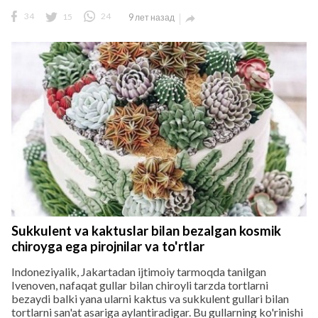
34
15
24
9 лет назад

Sukkulent va kaktuslar bilan bezalgan kosmik
chiroyga ega pirojnilar va to'rtlar
Indoneziyalik, Jakartadan ijtimoiy tarmoqda tanilgan
Ivenoven, nafaqat gullar bilan chiroyli tarzda tortlarni
bezaydi balki yana ularni kaktus va sukkulent gullari bilan
tortlarni san'at asariga aylantiradigar. Bu gullarning ko'rinishi