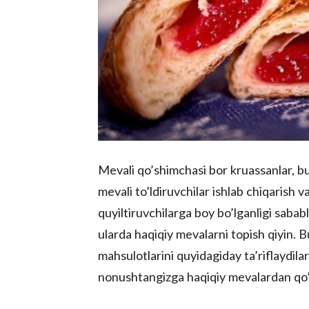
Mevali qo’shimchasi bor kruassanlar, bu
mevali to’ldiruvchilar ishlab chiqarish 
quyiltiruvchilarga boy bo’lganligi sabab
ularda haqiqiy mevalarni topish qiyin. B
mahsulotlarini quyidagiday ta’riflaydila
nonushtangizga haqiqiy mevalardan qo’