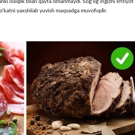
nki issiqlik bilan qayta ishlanmaydi. Sog’lig’ingizni ehtiyot
 ko’katni yaxshilab yuvish maqsadga muvofiqdir.