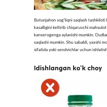
Butunjahon sog’liqni saqlash tashkiloti 
kasalligini keltirib chiqaruvchi mahsulot
kanserogenga aylanishi mumkin. Dudlan
saqlashi mumkin. Shu sababli, yaxshi mol
sifatida yoki sendvichlar uchun ishlatis
Idishlangan ko’k choy