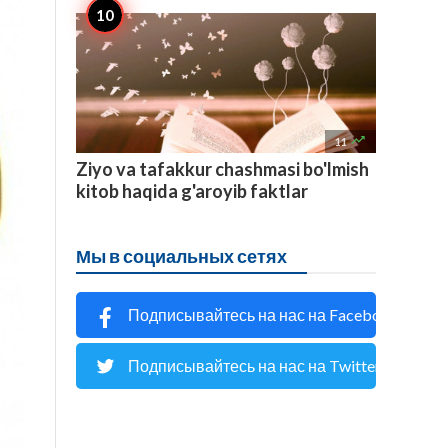

11
Ziyo va tafakkur chashmasi bo'lmish
kitob haqida g'aroyib faktlar
Мы в социальных сетях
Подписывайтесь на нас на Facebook
Подписывайтесь на нас на Twitter