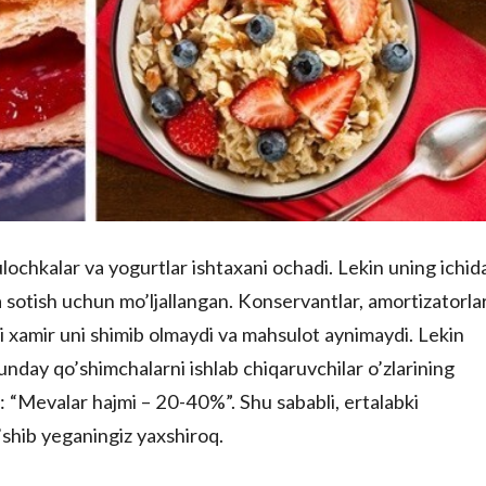
lochkalar va yogurtlar ishtaxani ochadi. Lekin uning ichid
va sotish uchun mo’ljallangan. Konservantlar, amortizatorla
li xamir uni shimib olmaydi va mahsulot aynimaydi. Lekin
unday qo’shimchalarni ishlab chiqaruvchilar o’zlarining
r: “Mevalar hajmi – 20-40%”. Shu sababli, ertalabki
shib yeganingiz yaxshiroq.