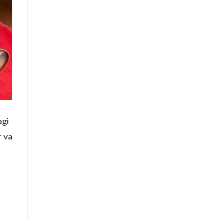
agi
r va