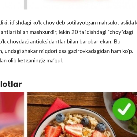
diki: idishdagi ko’k choy deb sotilayotgan mahsulot aslida 
ntlari bilan mashxurdir, lekin 20 ta idishdagi “choy”dagi
 ko’k choydagi antioksidantlar bilan barobar ekan. Bu
n, undagi shakar miqdori esa gazirovkadagidan ham ko’p.
lan olib ketganingiz ma’qul.
lotlar