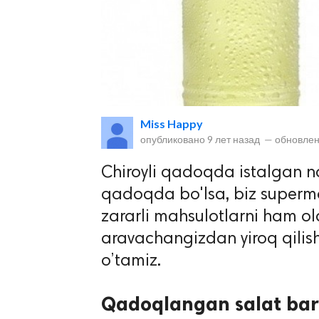
Miss Happy
опубликовано
9 лет назад
—
обновлен
lar
Chiroyli qadoqda istalgan na
 права защищены.
qadoqda bo'lsa, biz superma
zararli mahsulotlarni ham o
aravachangizdan yiroq qilis
o’tamiz.
Qadoqlangan salat bar