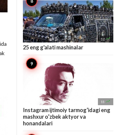

12
ida
25 eng g'alati mashinalar
ak

11
Instagram ijtimoiy tarmog’idagi eng
mashxur o’zbek aktyor va
honandalari