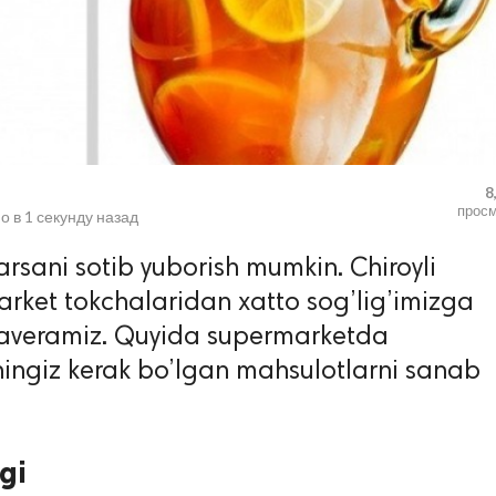
8
прос
о в
1 секунду назад
rsani sotib yuborish mumkin. Chiroyli
rket tokchalaridan xatto sog’lig’imizga
laveramiz. Quyida supermarketda
hingiz kerak bo’lgan mahsulotlarni sanab
gi