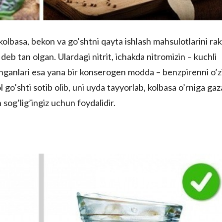
kolbasa, bekon va go’shtni qayta ishlash mahsulotlarini rak
 deb tan olgan. Ulardagi nitrit, ichakda nitromizin – kuchli
ganlari esa yana bir konserogen modda – benzpirenni o’z
 go’shti sotib olib, uni uyda tayyorlab, kolbasa o’rniga gaz
h sog’lig’ingiz uchun foydalidir.