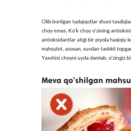
Olib borilgan tadqiqotlar shuni tasdiqla
choy emas. Ko’k choy o’zining antioksida
antioksidantlar atigi bir piyola haqiqiy
mahsulot, asosan, suvdan tashkil topga
Yaxshisi choyni uyda damlab, o’zingiz bi
Meva qo’shilgan mahsu