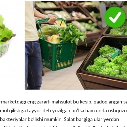
ermarketdagi eng zararli mahsulot bu kesib, qadoqlangan s
mol qilishga tayyor deb yozilgan bo’lsa ham unda oshqoz
n bakteriyalar bo’lishi mumkin. Salat bargiga ular yerdan