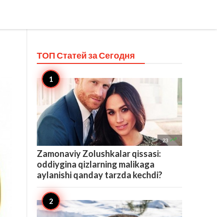
ТОП Статей за
Сегодня

23
Zamonaviy Zolushkalar qissasi:
oddiygina qizlarning malikaga
aylanishi qanday tarzda kechdi?