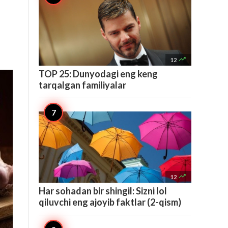

12
TOP 25: Dunyodagi eng keng
tarqalgan familiyalar

12
Har sohadan bir shingil: Sizni lol
qiluvchi eng ajoyib faktlar (2-qism)