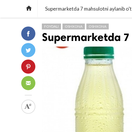

Supermarketda 7 mahsulotni aylanib o’t
FOYDALI
OSHXONA
OSHXONA
Supermarketda 7 