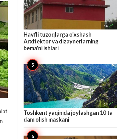

14
Havfli tuzoqlarga o'xshash
Arxitektor va dizaynerlarning
bema'ni ishlari

14
alat
Toshkent yaqinida joylashgan 10 ta
dam olish maskani
on