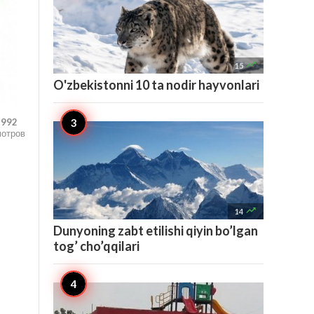

15
O'zbekistonni 10 ta nodir hayvonlari
,992
мотров

14
Dunyoning zabt etilishi qiyin bo’lgan
tog’ cho’qqilari