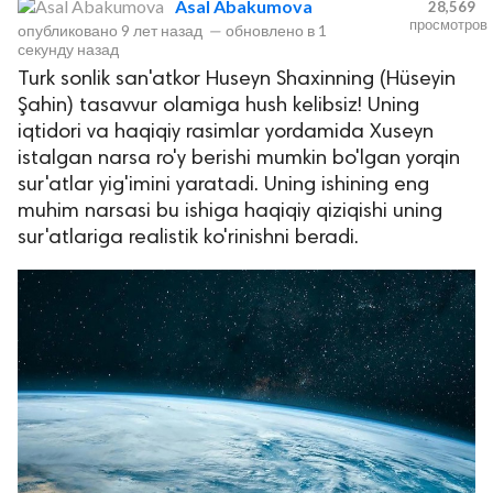
Asal Abakumova
28,569
просмотров
опубликовано
9 лет назад
—
обновлено в
1
секунду назад
Turk sonlik san'atkor Huseyn Shaxinning (Hüseyin
Şahin) tasavvur olamiga hush kelibsiz! Uning
iqtidori va haqiqiy rasimlar yordamida Xuseyn
istalgan narsa ro'y berishi mumkin bo'lgan yorqin
sur'atlar yig'imini yaratadi. Uning ishining eng
muhim narsasi bu ishiga haqiqiy qiziqishi uning
lar
sur'atlariga realistik ko'rinishni beradi.
 права защищены.