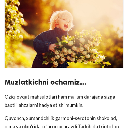
Muzlatkichni ochamiz…
Oziq-ovqat mahsulotlari ham ma’lum darajada sizga
baxtli lahzalarni hadya etishi mumkin.
Quvonch, xursandchilik garmoni-serotonin shokolad,
olma va olxo’rida ko’proq uchraydi.Tarkibida triptofon