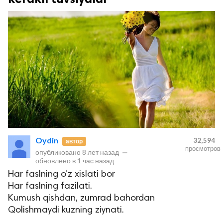
Oydin
32,594
автор
просмотров
опубликовано
8 лет назад
—
обновлено в
1 час назад
Har faslning o’z xislati bor
Har faslning fazilati.
Kumush qishdan, zumrad bahordan
Qolishmaydi kuzning ziynati.