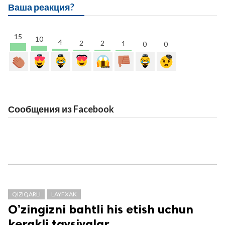
Ваша реакция?
15
10
4
2
2
1
0
0
Сообщения из Facebook
QIZIQARLI
LAYFXAK
O’zingizni bahtli his etish uchun
kerakli tavsiyalar