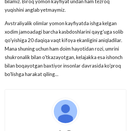
bilamiz. Biroq yomon kayfiyat undan ham tezroq
yuqishini anglab yetmaymiz.
Avstraliyalik olimlar yomon kayfiyatda ishga kelgan
xodim jamoadagi barcha kasbdoshlarini qayg’uga solib
qo’yishiga 20 daqiqa vaqt kifoya ekanligini aniqladilar.
Mana shuning uchun ham doim hayotidan rozi, umrini
shukronalik bilan o’tkazayotgan, kelajakka esa ishonch
bilan boqayotgan baxtiyor insonlar davrasida ko’proq
bo’lishga harakat qiling...