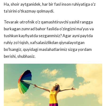
Ha, shoir aytganidek, har bir fasl inson ruhiyatiga o’z
ta’sirini o’tkazmay qolmaydi.
Tevarak-atrofnik o’z qamashtiruvchi yashil rangga
burkagan zumrad bahor faslida o’zingizni ma’yus va
tushkun kayfiyatda sezganmisiz? Agar ayni paytda
ruhiy zo’riqish, xafsalasizlikdan qiynalayotgan
bo’lsangiz, quyidagi maslahatlarimiz sizga yordam
berishi, shubhasiz.