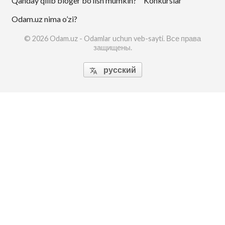
Qanday qilib bloger bo’lish mumkin?
Konkurslar
Odam.uz nima o’zi?
© 2026 Odam.uz - Odamlar uchun veb-sayti. Все права
защищены.
русский
