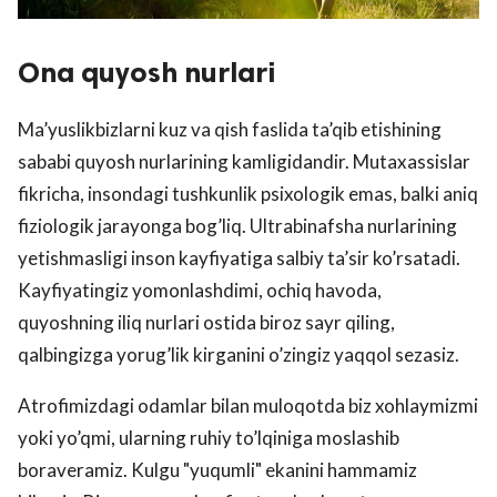
Ona quyosh nurlari
Ma’yuslikbizlarni kuz va qish faslida ta’qib etishining
sababi quyosh nurlarining kamligidandir. Mutaxassislar
fikricha, insondagi tushkunlik psixologik emas, balki aniq
fiziologik jarayonga bog’liq. Ultrabinafsha nurlarining
yetishmasligi inson kayfiyatiga salbiy ta’sir ko’rsatadi.
Kayfiyatingiz yomonlashdimi, ochiq havoda,
quyoshning iliq nurlari ostida biroz sayr qiling,
qalbingizga yorug’lik kirganini o’zingiz yaqqol sezasiz.
Atrofimizdagi odamlar bilan muloqotda biz xohlaymizmi
yoki yo’qmi, ularning ruhiy to’lqiniga moslashib
boraveramiz. Kulgu "yuqumli" ekanini hammamiz