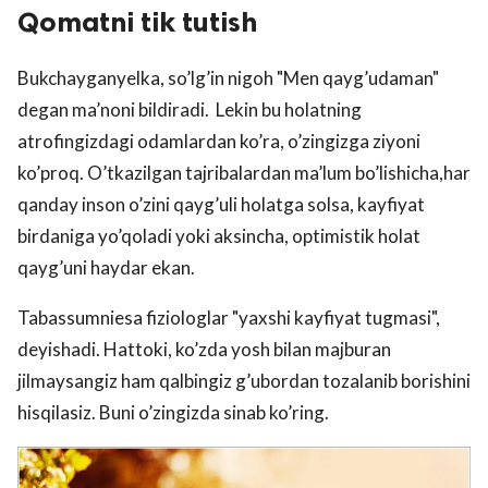
Qomatni tik tutish
Bukchayganyelka, so’lg’in nigoh "Men qayg’udaman"
degan ma’noni bildiradi. Lekin bu holatning
atrofingizdagi odamlardan ko’ra, o’zingizga ziyoni
ko’proq. O’tkazilgan tajribalardan ma’lum bo’lishicha,har
qanday inson o’zini qayg’uli holatga solsa, kayfiyat
birdaniga yo’qoladi yoki aksincha, optimistik holat
qayg’uni haydar ekan.
Tabassumniesa fiziologlar "yaxshi kayfiyat tugmasi",
deyishadi. Hattoki, ko’zda yosh bilan majburan
jilmaysangiz ham qalbingiz g’ubordan tozalanib borishini
hisqilasiz. Buni o’zingizda sinab ko’ring.