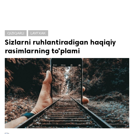
QIZIQARLI
LAYFXAK
Sizlarni ruhlantiradigan haqiqiy
rasimlarning to'plami