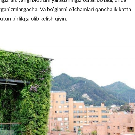
anizmlargacha. Va bo’glarni o’lchamlari qanchalik katta
tun birlikga olib kelish qiyin.