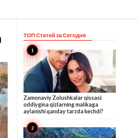
ТОП Статей за
Сегодня
a

18
Zamonaviy Zolushkalar qissasi:
oddiygina qizlarning malikaga
aylanishi qanday tarzda kechdi?