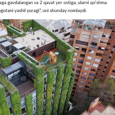
paga gavdalangan va 2 qavat yer ostiga, ularni qo’shma
ogotani yashil yuragi”, uni shunday nomlaydi.