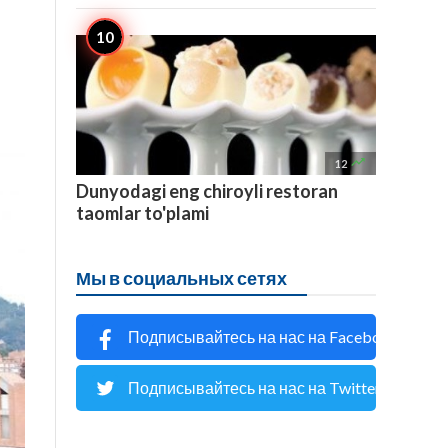

12
Dunyodagi eng chiroyli restoran
taomlar to'plami
Мы в социальных сетях
Подписывайтесь на нас на Facebook
Подписывайтесь на нас на Twitter