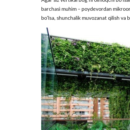
barchasi muhim – poydevordan mikroorg
bo’lsa, shunchalik muvozanat qilish va bu