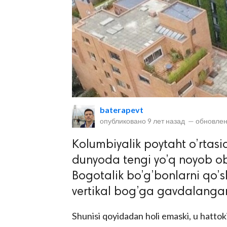
lar
baterapevt
опубликовано
9 лет назад
—
обновлен
 права защищены.
Kolumbiyalik poytaht o’rtas
dunyoda tengi yo’q noyob oby
Bogotalik bo’g’bonlarni qo’s
vertikal bog’ga gavdalanga
Shunisi qoyidadan holi emaski, u hatto