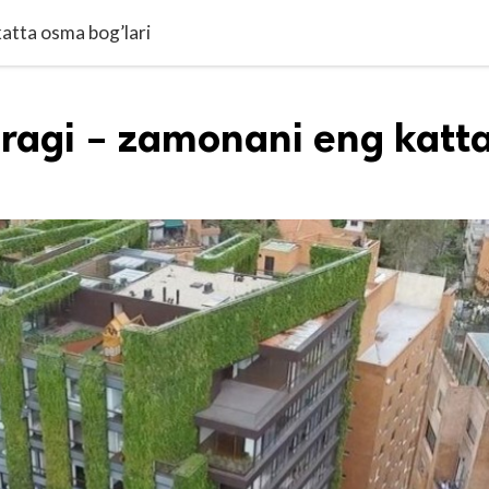
katta osma bog’lari
uragi – zamonani eng katt