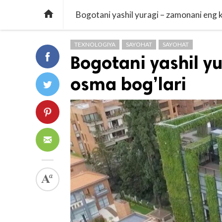

Bogotani yashil yuragi – zamonani eng 
TEXNOLOGIYA
SAYOHAT
SAYOHAT
Bogotani yashil y
osma bog’lari