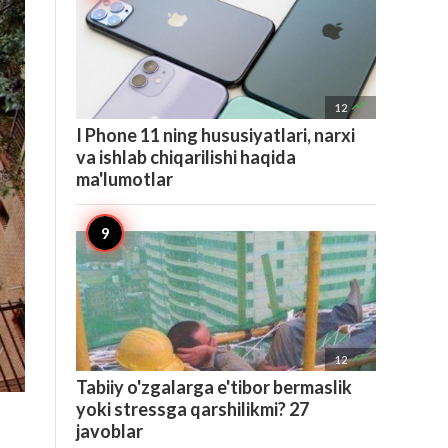

12
I Phone 11 ning hususiyatlari, narxi
va ishlab chiqarilishi haqida
ma'lumotlar

12
Tabiiy o'zgalarga e'tibor bermaslik
yoki stressga qarshilikmi? 27
javoblar