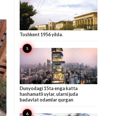

13
Toshkent 1956 yilda.

13
Dunyodagi 15ta enga katta
hashamatli uylar, ularni juda
badavlat odamlar qurgan