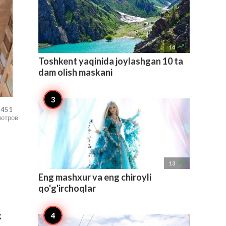

14
Toshkent yaqinida joylashgan 10 ta
dam olish maskani
,451
мотров

13
Eng mashxur va eng chiroyli
qo'g'irchoqlar
g