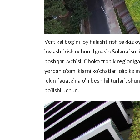
Vertikal bog’ni loyihalashtirish sakkiz 
joylashtirish uchun. Ignasio Solana ism
boshqaruvchisi, Choko tropik regioniga 
yerdan o’simliklarni ko’chatlari olib ke
lekin faqatgina o’n besh hil turlari, s
bo’lishi uchun.