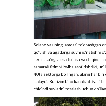
Solano va uning jamoasi to’qnashgan eng
qo’yish va agatlarga suvni jo’natishni o’zi
kerak, so’ngra esa to’kish va chiqindil
samarali tizimni loyihalashtirishdiki, un
40ta sektorga bo’lingan, ularni har biri
ishlaydi. Bu tizim bino kanalizatsiyasi
chiqindi suvlarini tozalash uchun qo’llani