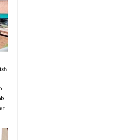
rish
o
ab
qan