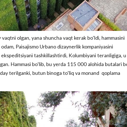
oy vaqtni olgan, yana shuncha vaqt kerak bo’ldi, hammasini
li odam, Paisajismo Urbano dizaynerlik kompaniyasini
ekspeditsiyani tashkillashtirdi, Kolumbiyani teranligiga, u
lingan. Hammasi bo’lib, bu yerda 115 000 alohida butalari b
hunday terilganki, butun binoga to’liq va monand qoplama