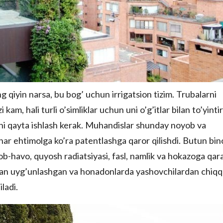
 qiyin narsa, bu bog’ uchun irrigatsion tizim. Trubalarni
 kam, hali turli o’simliklar uchun uni o’g’itlar bilan to’yinti
arni qayta ishlash kerak. Muhandislar shunday noyob va
i har ehtimolga ko’ra patentlashga qaror qilishdi. Butun bin
 ob-havo, quyosh radiatsiyasi, fasl, namlik va hokazoga qar
 bilan uyg’unlashgan va honadonlarda yashovchilardan chiq
ladi.