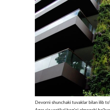
Devorni shunchaki tuvaklar bilan ilib to’l
Agar siz vertikal bog’ni olmoqchi bo’lsan