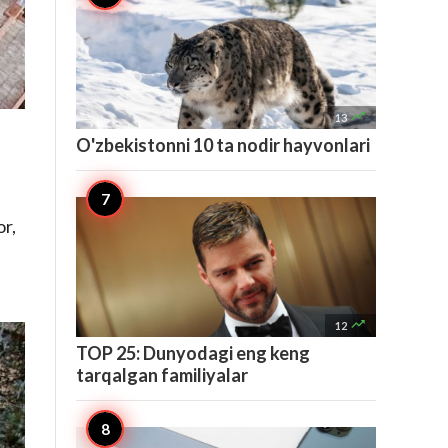

13
O'zbekistonni 10 ta nodir hayvonlari
or,

12
TOP 25: Dunyodagi eng keng
tarqalgan familiyalar