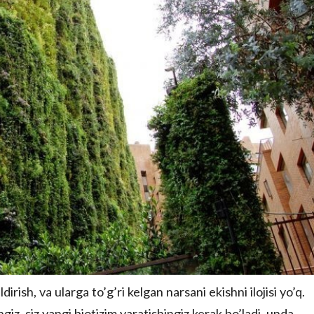
dirish, va ularga to’g’ri kelgan narsani ekishni ilojisi yo’q.
giz, siz yangi biotizim yaratishingiz kerak bo’ladi, unda