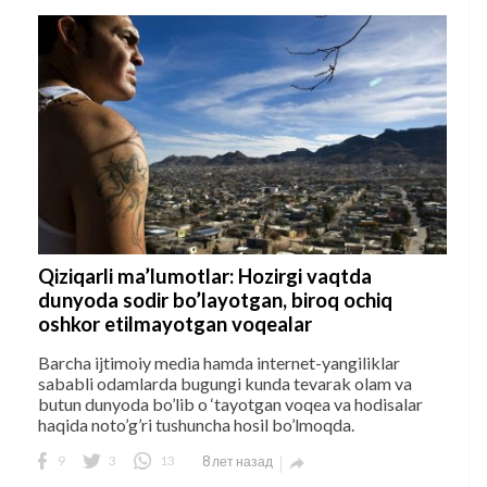
Qiziqarli ma’lumotlar: Hozirgi vaqtda
dunyoda sodir bo’layotgan, biroq ochiq
oshkor etilmayotgan voqealar
Barcha ijtimoiy media hamda internet-yangiliklar
sababli odamlarda bugungi kunda tevarak olam va
butun dunyoda bo’lib o ‘tayotgan voqea va hodisalar
haqida noto’g’ri tushuncha hosil bo’lmoqda.
9
3
13
8 лет назад
