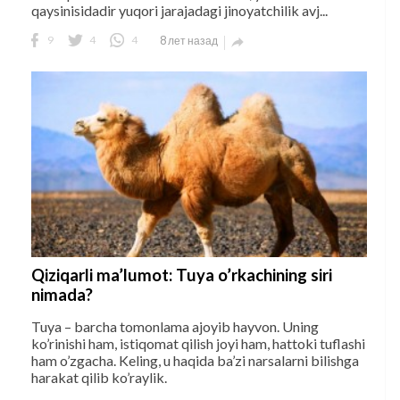
qaysinisidadir yuqori jarajadagi jinoyatchilik avj...
9
4
4
8 лет назад

Qiziqarli ma’lumot: Tuya o’rkachining siri
nimada?
Tuya – barcha tomonlama ajoyib hayvon. Uning
ko’rinishi ham, istiqomat qilish joyi ham, hattoki tuflashi
ham o’zgacha. Keling, u haqida ba’zi narsalarni bilishga
harakat qilib ko’raylik.