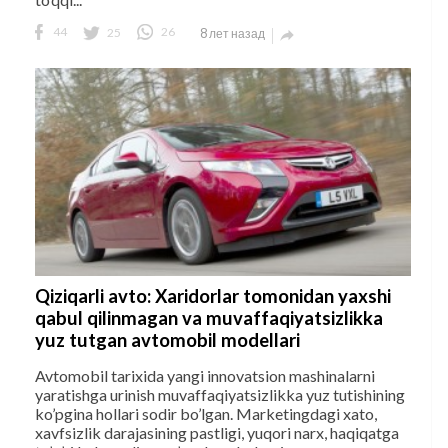
44
25
26
8 лет назад

Qiziqarli avto: Xaridorlar tomonidan yaxshi
qabul qilinmagan va muvaffaqiyatsizlikka
yuz tutgan avtomobil modellari
Avtomobil tarixida yangi innovatsion mashinalarni
yaratishga urinish muvaffaqiyatsizlikka yuz tutishining
ko’pgina hollari sodir bo’lgan. Marketingdagi xato,
xavfsizlik darajasining pastligi, yuqori narx, haqiqatga