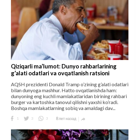
Qiziqarli ma’lumot: Dunyo rahbarlarining
g’alati odatlari va ovqatlanish ratsioni
AQSH prezidenti Donald Tramp o’zining g’alati odatlari
bilan dunyoga mashhur. Hatto ovqatlanishda ham:
dunyoning eng kuchli mamlakatlaridan birining rahbari
burger va kartoshka tanovul qilishni yaxshi ko’radi.
Boshqa mamlakatlarning sobiq va amaldagi dav...
1
3
3
8 лет назад
