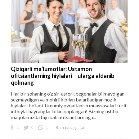
Qiziqarli ma’lumotlar: Ustamon
ofitsiantlarning hiylalari – ularga aldanib
qolmang
Har bir sohaning o’z sir-asrori, begonalar bilmaydigan,
sezmaydigan va mohirlik bilan bajariladigan nozik
hiylalari bo’ladi. Umumiy ovqatlanish muassasalari turli
xil hiyla-nayranglar bilan qoplangan! Bizning ushbu
maqolamizda tajribali ofitsiantlarning i...
1
0
1
8 лет назад
