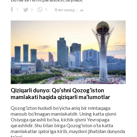
7
0
8
8 лет назад

Qiziqarli dunyo: Qo’shni Qozog’iston
mamlakati haqida qiziqarli ma’lumotlar
Qozog’izton hududi bo’yicha aniq bir mintaqaga
mansub bo’lmagan mamlakatdir. Uning katta qismi
Osiyoga qarashli bo’lsa, kichik qismi Yevropaga
qarashlidir. Shu bilan birga Qozog’iston o’ta katta
mamlakatlar qatoriga kirib, maydoni jihatidan dunyoda
to’qqi...