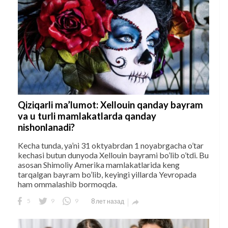
Qiziqarli ma’lumot: Xellouin qanday bayram
va u turli mamlakatlarda qanday
nishonlanadi?
Kecha tunda, ya’ni 31 oktyabrdan 1 noyabrgacha o’tar
kechasi butun dunyoda Xellouin bayrami bo’lib o’tdi. Bu
asosan Shimoliy Amerika mamlakatlarida keng
tarqalgan bayram bo’lib, keyingi yillarda Yevropada
ham ommalashib bormoqda.
5
9
9
8 лет назад
