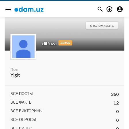



menu
отслеживать
автор
dilfuza
Пол
Yigit
ВСЕ ПОСТЫ
360
ВСЕ ФАКТЫ
12
ВСЕ ВИКТОРИНЫ
0
ВСЕ ОПРОСЫ
0
ВСЕ ВИДЕО
0