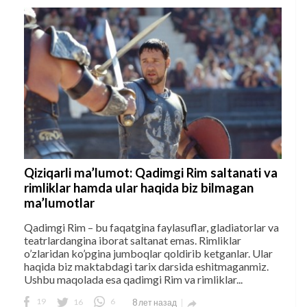
Qiziqarli ma’lumot: Qadimgi Rim saltanati va
rimliklar hamda ular haqida biz bilmagan
ma’lumotlar
Qadimgi Rim – bu faqatgina faylasuflar, gladiatorlar va
teatrlardangina iborat saltanat emas. Rimliklar
o’zlaridan ko’pgina jumboqlar qoldirib ketganlar. Ular
haqida biz maktabdagi tarix darsida eshitmaganmiz.
Ushbu maqolada esa qadimgi Rim va rimliklar...
19
16
6
8 лет назад
