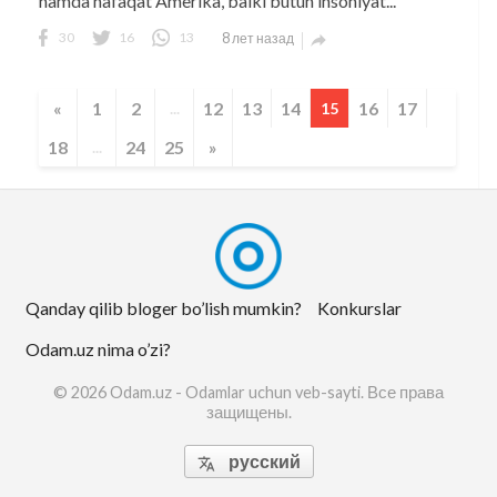
hamda nafaqat Amerika, balki butun insoniyat...
30
16
13
8 лет назад

«
1
2
12
13
14
16
17
...
15
18
24
25
»
...
Qanday qilib bloger bo’lish mumkin?
Konkurslar
Odam.uz nima o’zi?
© 2026 Odam.uz - Odamlar uchun veb-sayti. Все права
защищены.
русский
