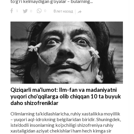
to’g’ri kelmaydigan g’oyalar – bularning...
1
0
0
8 лет назад

Qiziqarli ma'lumot: Ilm-fan va madaniyatni
yuqori cho'qqilarga olib chiqqan 10 ta buyuk
daho shizofreniklar
Olimlarning ta’kidlashlaricha, ruhiy xastalikka moyillik
– yuqori aql-idrokning belgilaridan biridir. Shuningdek,
iste’dodli insonlarning ko’pchiligi shizofreniya ruhiy
xastaligidan aziyat chekishlari ham hech kimga sir