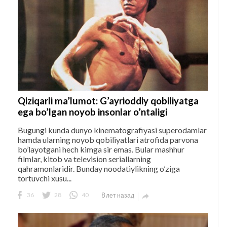
Qiziqarli ma’lumot: G’ayrioddiy qobiliyatga
ega bo’lgan noyob insonlar o’ntaligi
Bugungi kunda dunyo kinematografiyasi superodamlar
hamda ularning noyob qobiliyatlari atrofida parvona
bo’layotgani hech kimga sir emas. Bular mashhur
filmlar, kitob va television seriallarning
qahramonlaridir. Bunday noodatiylikning o’ziga
tortuvchi xusu...
36
28
40
8 лет назад
