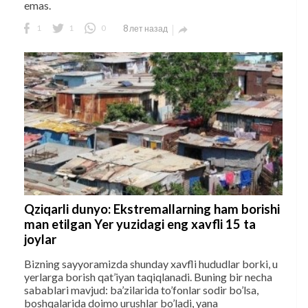
emas.
1
1
0
8 лет назад

Qziqarli dunyo: Ekstremallarning ham borishi
man etilgan Yer yuzidagi eng xavfli 15 ta
joylar
Bizning sayyoramizda shunday xavfli hududlar borki, u
yerlarga borish qat’iyan taqiqlanadi. Buning bir necha
sabablari mavjud: ba’zilarida to’fonlar sodir bo’lsa,
boshqalarida doimo urushlar bo’ladi, yana