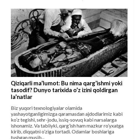
Qiziqarli ma’lumot: Bu nima qarg’ishmi yoki
tasodif? Dunyo tarixida o’z izini qoldirgan
la’natlar
Biz yuqori texnologiyalar olamida
yashayotganligimizga qaramasdan ajdodlarimiz kabi
ko’z tegishi, sehr-jodu, issiq-sovuq kabi narsalarga
ishonamiz. Va tabiiyki, qarg’ish ham mazkur ro’yxatga
kirib, diqqatni o’ziga tortadi. Odamlar boshlariga
tushgan musib...