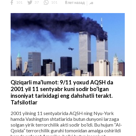
101
37
101
8 лет назад

Qiziqarli ma’lumot: 9/11 yoxud AQSH da
2001 yil 11 sentyabr kuni sodir bo’lgan
insoniyat tarixidagi eng dahshatli terakt.
Tafsilotlar
2001 yilning 11 sentyabrida AQSH ning Nyu-York
hamda Vashington shtatlarida butun dunyoni larzaga
solgan yirik terrorchilik akti sodir bo’ldi. Bu hujum “Al-
Qoida” terrorchilik guruhi tomonidan amalga oshirildi