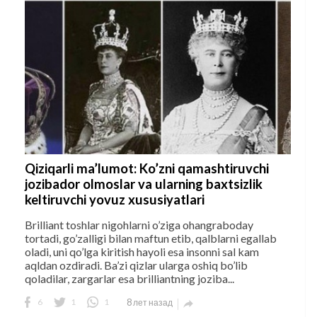
Qiziqarli ma’lumot: Ko’zni qamashtiruvchi
jozibador olmoslar va ularning baxtsizlik
keltiruvchi yovuz xususiyatlari
Brilliant toshlar nigohlarni o’ziga ohangraboday
tortadi, go’zalligi bilan maftun etib, qalblarni egallab
oladi, uni qo’lga kiritish hayoli esa insonni sal kam
aqldan ozdiradi. Ba’zi qizlar ularga oshiq bo’lib
qoladilar, zargarlar esa brilliantning joziba...
6
1
1
8 лет назад
