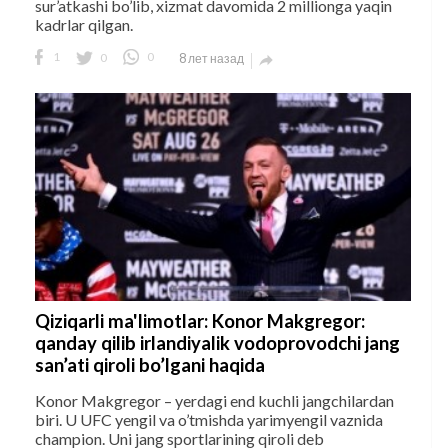
sur’atkashi bo’lib, xizmat davomida 2 millionga yaqin
kadrlar qilgan.
1
0
0
8 лет назад

Qiziqarli ma'limotlar: Konor Makgregor:
qanday qilib irlandiyalik vodoprovodchi jang
san’ati qiroli bo’lgani haqida
Konor Makgregor – yerdagi end kuchli jangchilardan
biri. U UFC yengil va o’tmishda yarimyengil vaznida
champion. Uni jang sportlarining qiroli deb