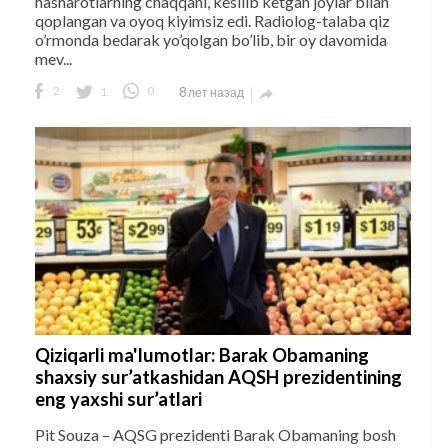
hasharotlarning chaqqani, kesilib ketgan joylar bilan
qoplangan va oyoq kiyimsiz edi. Radiolog-talaba qiz
o’rmonda bedarak yo’qolgan bo’lib, bir oy davomida
mev...
2
1
0
8 лет назад

Qiziqarli ma'lumotlar: Barak Obamaning
shaxsiy sur’atkashidan AQSH prezidentining
eng yaxshi sur’atlari
Pit Souza – AQSG prezidenti Barak Obamaning bosh