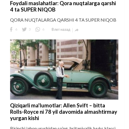
Foydali maslahatlar: Qora nuqtalarga qarshi
4 ta SUPER NIQOB
QORA NUQTALARGA QARSHI 4 TA SUPER NIQOB
6
3
6
8 лет назад

Qiziqarli ma'lumotlar: Allen Svift – bitta
Rolls-Royce ni 78 yil davomida almashtirmay
yurgan kishi
Birinchi jahon urushidan so’ng, britaniyalik lyuks klassi