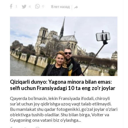
1
4
0
8 лет назад

Qiziqarli dunyo: Yagona minora bilan emas:
selfi uchun Fransiyadagi 10 ta eng zo’r joylar
Qayerda bo’lmasin, lekin Fransiyada ifodali, chiroyli
sur’at uchun joy qidirishga uzoq vaqt talab etilmaydi.
Bu mamlakat shu qadar fotogenikki, go’zal joylar o’zlari
ob’ektivga tushib oladilar. Shu bilan birga, Volter va
Gyugoning ona vatani biz o’ylashga...