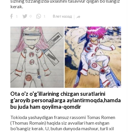
sizning tizzangizda uxlashini tasavvur qilgan bo’lsangiz
kerak.
1
0
1
8 лет назад

Ota o’z o’g’illarining chizgan suratlarini
g’aroyib personajlarga aylantirmoqda,hamda
bu juda ham qoyilma-qomdir
Tokioda yashaydigan fransuz rassomi Tomas Romen
(Thomas Romain) haqida siz avvallari ham eshgan
bo’lsangiz kerak. U, butun dunyoda mashxur, turli xil