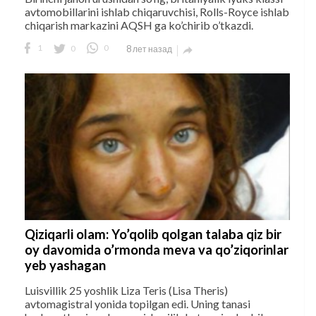
avtomobillarini ishlab chiqaruvchisi, Rolls-Royce ishlab
chiqarish markazini AQSH ga ko’chirib o’tkazdi.
1
0
0
8 лет назад

Qiziqarli olam: Yo’qolib qolgan talaba qiz bir
oy davomida o’rmonda meva va qo’ziqorinlar
yeb yashagan
Luisvillik 25 yoshlik Liza Teris (Lisa Theris)
avtomagistral yonida topilgan edi. Uning tanasi