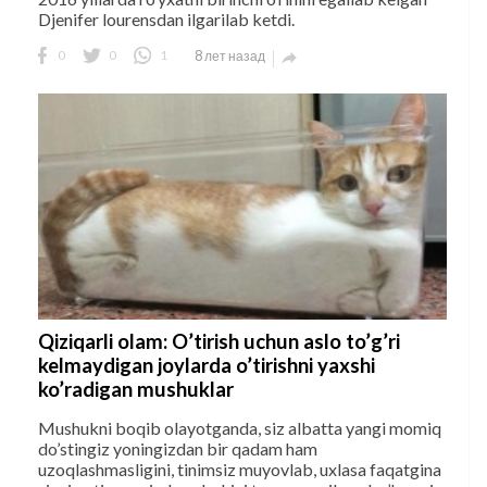
Djenifer lourensdan ilgarilab ketdi.
0
0
1
8 лет назад

Qiziqarli olam: O’tirish uchun aslo to’g’ri
kelmaydigan joylarda o’tirishni yaxshi
ko’radigan mushuklar
Mushukni boqib olayotganda, siz albatta yangi momiq
do’stingiz yoningizdan bir qadam ham
uzoqlashmasligini, tinimsiz muyovlab, uxlasa faqatgina