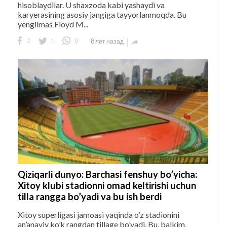
hisoblaydilar. U shaxzoda kabi yashaydi va
karyerasining asosiy jangiga tayyorlanmoqda. Bu
yengilmas Floyd M...
2
1
0
8 лет назад

Qiziqarli dunyo: Barchasi fenshuy bo’yicha:
Xitoy klubi stadionni omad keltirishi uchun
tilla rangga bo’yadi va bu ish berdi
Xitoy superligasi jamoasi yaqinda o’z stadionini
an’anaviy ko’k rangdan tillage bo’yadi. Bu, balkim,