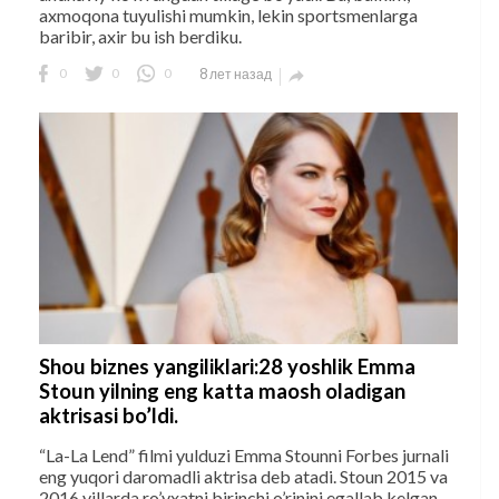
axmoqona tuyulishi mumkin, lekin sportsmenlarga
baribir, axir bu ish berdiku.
0
0
0
8 лет назад

Shou biznes yangiliklari:28 yoshlik Emma
Stoun yilning eng katta maosh oladigan
aktrisasi bo’ldi.
“La-La Lend” filmi yulduzi Emma Stounni Forbes jurnali
eng yuqori daromadli aktrisa deb atadi. Stoun 2015 va
2016 yillarda ro’yxatni birinchi o’rinini egallab kelgan