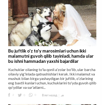
Bu juftlik o'z to'y marosimlari uchun ikki
malamutni guvoh qilib tayinladi, hamda ular
bu ishni hammadan yaxshi bajardilar
Kuchuklar oilaning to'la qonli a'zolar bo'lib, ular barcha
oilaviy yig'inlada qatnashishlari kerak. Ikki malamut va
mushuk bilan birga yashaydigan bir juftlik, o'zlarining
eng baxtli kunlari uchun, kuchuklarini to'yda guvoh qilib
qo'ydilar va sur'atlarni...
2
0
0
8 лет назад
