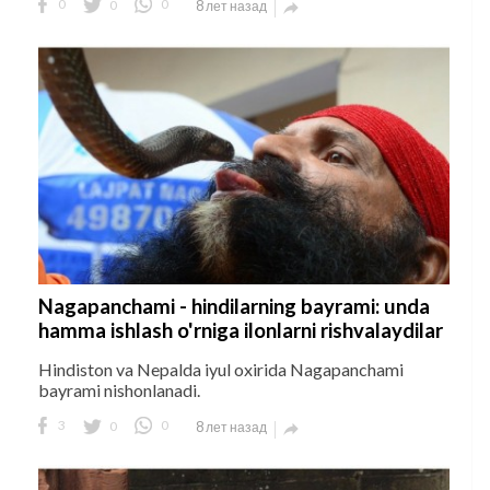
0
0
0
8 лет назад

Nagapanchami - hindilarning bayrami: unda
hamma ishlash o'rniga ilonlarni rishvalaydilar
Hindiston va Nepalda iyul oxirida Nagapanchami
bayrami nishonlanadi.
3
0
0
8 лет назад
