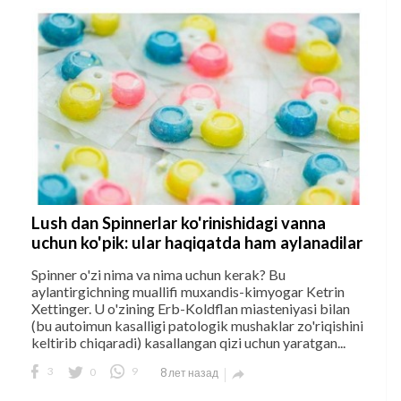
Lush dan Spinnerlar ko'rinishidagi vanna
uchun ko'pik: ular haqiqatda ham aylanadilar
Spinner o'zi nima va nima uchun kerak? Bu
aylantirgichning muallifi muxandis-kimyogar Ketrin
Xettinger. U o'zining Erb-Koldflan miasteniyasi bilan
(bu autoimun kasalligi patologik mushaklar zo'riqishini
keltirib chiqaradi) kasallangan qizi uchun yaratgan...
3
0
9
8 лет назад
