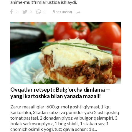
anime-multfilmlar ustida ishlaydi.
2
0
0
8 лет назад

Ovqatlar retsepti: ​Bulg'orcha dimlama —
yangi kartoshka bilan yanada mazali!
Zarur masalliqlar: 600 gr. mol goshti qiymasi, 1 kg.
kartoshka, 3 tadan sabzi va pomidor yoki 2 osh qoshiq
tomat pastasi, 2 donadan piyoz va bulgor qalampiri, 3
bolak sarimsoqpiyoz, 1 bog shivit, 1 stakan suv, 1
chomich osimlik yogi, tuz; qayla uchun: 1 s...