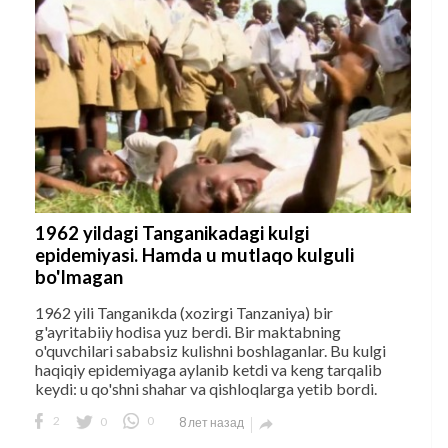
1962 yildagi Tanganikadagi kulgi
epidemiyasi. Hamda u mutlaqo kulguli
bo'lmagan
1962 yili Tanganikda (xozirgi Tanzaniya) bir
g'ayritabiiy hodisa yuz berdi. Bir maktabning
o'quvchilari sababsiz kulishni boshlaganlar. Bu kulgi
haqiqiy epidemiyaga aylanib ketdi va keng tarqalib
keydi: u qo'shni shahar va qishloqlarga yetib bordi.
2
0
0
8 лет назад
