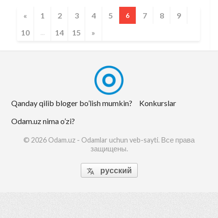
«
1
2
3
4
5
7
8
9
6
10
14
15
»
...
Qanday qilib bloger bo’lish mumkin?
Konkurslar
Odam.uz nima o’zi?
© 2026 Odam.uz - Odamlar uchun veb-sayti. Все права
защищены.
русский
