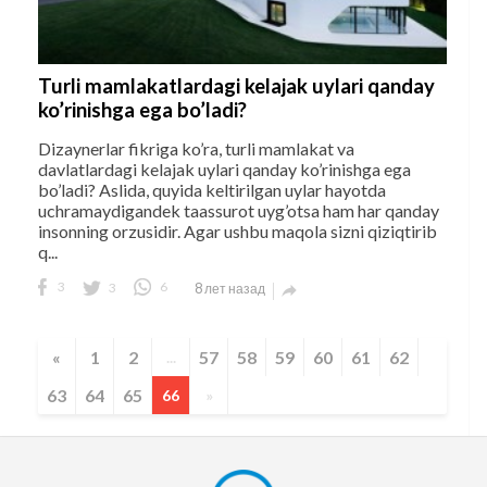
Turli mamlakatlardagi kelajak uylari qanday
ko’rinishga ega bo’ladi?
Dizaynerlar fikriga ko’ra, turli mamlakat va
davlatlardagi kelajak uylari qanday ko’rinishga ega
bo’ladi? Aslida, quyida keltirilgan uylar hayotda
uchramaydigandek taassurot uyg’otsa ham har qanday
insonning orzusidir. Agar ushbu maqola sizni qiziqtirib
q...
3
3
6
8 лет назад

«
1
2
57
58
59
60
61
62
...
63
64
65
66
»