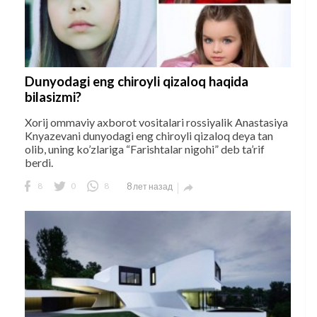
Dunyodagi eng chiroyli qizaloq haqida
bilasizmi?
Xorij ommaviy axborot vositalari rossiyalik Anastasiya
Knyazevani dunyodagi eng chiroyli qizaloq deya tan
olib, uning ko’zlariga “Farishtalar nigohi” deb ta’rif
berdi.
8
0
8
8 лет назад
