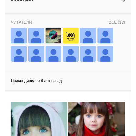
ЧИТАТЕЛИ
ВСЕ (12)
lar
 права защищены.
Присоединился 8 лет назад