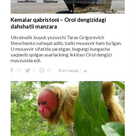
Kemalar qabristoni – Orol dengizidagi
dahshatli manzara
Ukrainalik buyuk yozuvchi Taras Grigorevich
Shevchenko nafaqat adib, balki musavvir ham bo’lgan.
U musavvir sifatida yaratgan, bugungi kungacha
saqlanib qolgan asarlarining ikkitasi Orol dengizi
mavzusida edi.
10
3
10
8 лет назад
