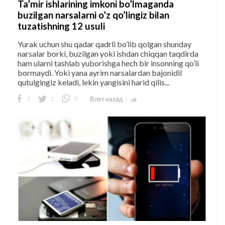
Ta’mir ishlarining imkoni bo’lmaganda
buzilgan narsalarni o’z qo’lingiz bilan
tuzatishning 12 usuli
Yurak uchun shu qadar qadrli bo’lib qolgan shunday
narsalar borki, buzilgan yoki ishdan chiqqan taqdirda
ham ularni tashlab yuborishga hech bir insonning qo’li
bormaydi. Yoki yana ayrim narsalardan bajonidil
qutulgingiz keladi, lekin yangisini harid qilis...
1
1
0
8 лет назад
