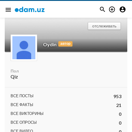



menu
отслеживать
автор
Oydin
Пол
Qiz
ВСЕ ПОСТЫ
953
ВСЕ ФАКТЫ
21
ВСЕ ВИКТОРИНЫ
0
ВСЕ ОПРОСЫ
0
ВСЕ ВИДЕО
0