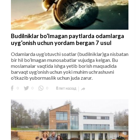
Budilniklar bo’lmagan paytlarda odamlarga
uyg’onish uchun yordam bergan 7 usul
Odamlarda uyg’otuvchi soatlar (budilniklar)ga nisbatan
bir hil bo’lmagan munosabatlar vujudga kelgan. Bu
moslamalar vaqtida ishga yetib borish maqsadida
barvaqt uyg’onish uchun yoki muhim uchrashuvni
o’tkazib yubormaslik uchun juda zarur.
0
0
0
8 лет назад
