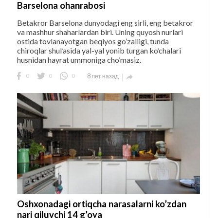
Barselona ohanrabosi
Betakror Barselona dunyodagi eng sirli, eng betakror
va mashhur shaharlardan biri. Uning quyosh nurlari
ostida tovlanayotgan beqiyos go’zalligi, tunda
chiroqlar shul’asida yal-yal yonib turgan ko’chalari
husnidan hayrat ummoniga cho’masiz.
0
0
0
8 лет назад

Oshxonadagi ortiqcha narasalarni ko’zdan
nari qiluvchi 14 g’oya