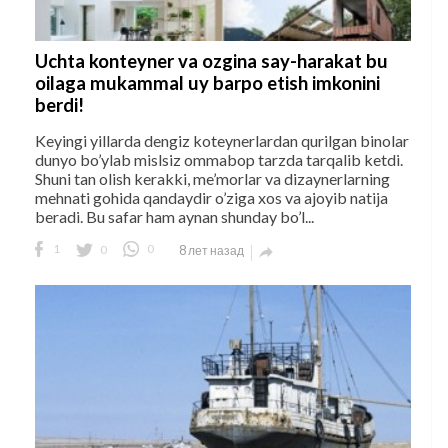
Uchta konteyner va ozgina say-harakat bu
oilaga mukammal uy barpo etish imkonini
berdi!
Keyingi yillarda dengiz koteynerlardan qurilgan binolar
dunyo bo’ylab mislsiz ommabop tarzda tarqalib ketdi.
Shuni tan olish kerakki, me’morlar va dizaynerlarning
mehnati gohida qandaydir o’ziga xos va ajoyib natija
beradi. Bu safar ham aynan shunday bo’l...
1
0
0
8 лет назад
