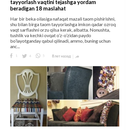
tayyorlash vaqtini tejashga yordam
beradigan 18 maslahat
Har bir beka oilasiga nafaqat mazali taom pishirishni,
shu bilan birga taom tayyorlashga imkon qadar ozroq
vaqt sarflashni orzu qilsa kerak, albatta. Nonushta,
tushlik va kechki ovqat o’z-o’zidan paydo
bo’layotganday qabul qilinadi, ammo, buning uchun
anc...
1
4
5
8 лет назад
