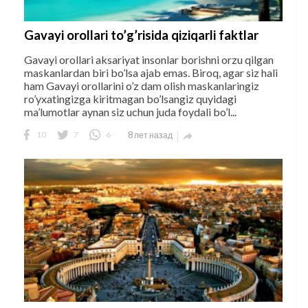
Gavayi orollari to’g’risida qiziqarli faktlar
Gavayi orollari aksariyat insonlar borishni orzu qilgan
maskanlardan biri bo’lsa ajab emas. Biroq, agar siz hali
ham Gavayi orollarini o’z dam olish maskanlaringiz
ro’yxatingizga kiritmagan bo’lsangiz quyidagi
ma’lumotlar aynan siz uchun juda foydali bo’l...
10
7
6
8 лет назад
