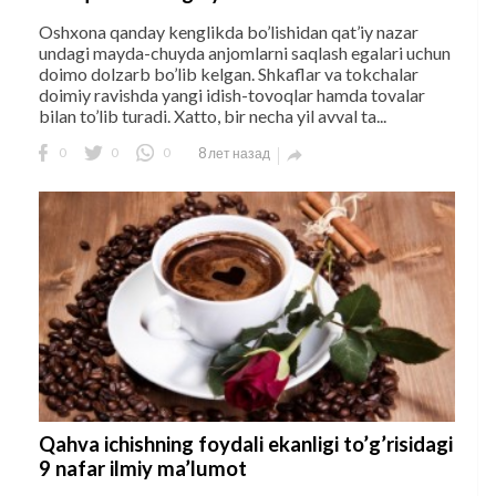
Oshxona qanday kenglikda bo’lishidan qat’iy nazar
undagi mayda-chuyda anjomlarni saqlash egalari uchun
doimo dolzarb bo’lib kelgan. Shkaflar va tokchalar
doimiy ravishda yangi idish-tovoqlar hamda tovalar
bilan to’lib turadi. Xatto, bir necha yil avval ta...
0
0
0
8 лет назад

Qahva ichishning foydali ekanligi to’g’risidagi
9 nafar ilmiy ma’lumot