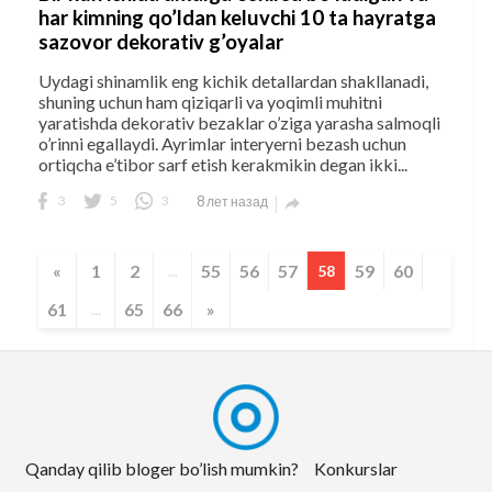
har kimning qo’ldan keluvchi 10 ta hayratga
sazovor dekorativ g’oyalar
Uydagi shinamlik eng kichik detallardan shakllanadi,
shuning uchun ham qiziqarli va yoqimli muhitni
yaratishda dekorativ bezaklar o’ziga yarasha salmoqli
o’rinni egallaydi. Ayrimlar interyerni bezash uchun
ortiqcha e’tibor sarf etish kerakmikin degan ikki...
3
5
3
8 лет назад

«
1
2
55
56
57
59
60
...
58
61
65
66
»
...
Qanday qilib bloger bo’lish mumkin?
Konkurslar