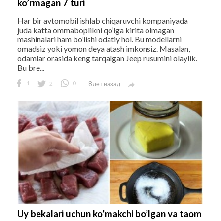
ko’rmagan 7 turi
Har bir avtomobil ishlab chiqaruvchi kompaniyada
juda katta ommaboplikni qo’lga kirita olmagan
mashinalari ham bo’lishi odatiy hol. Bu modellarni
omadsiz yoki yomon deya atash imkonsiz. Masalan,
odamlar orasida keng tarqalgan Jeep rusumini olaylik.
Bu bre...
1
2
0
8 лет назад

Uy bekalari uchun ko’makchi bo’lgan va taom