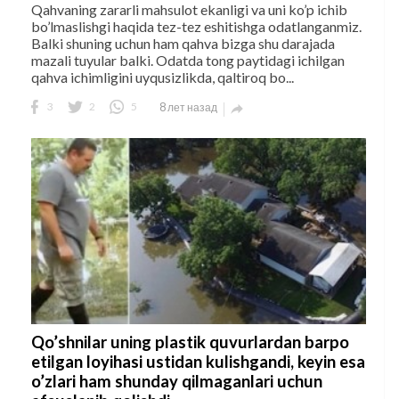
Qahvaning zararli mahsulot ekanligi va uni ko’p ichib
bo’lmaslishgi haqida tez-tez eshitishga odatlanganmiz.
Balki shuning uchun ham qahva bizga shu darajada
mazali tuyular balki. Odatda tong paytidagi ichilgan
qahva ichimligini uyqusizlikda, qaltiroq bo...
3
2
5
8 лет назад

Qo’shnilar uning plastik quvurlardan barpo
etilgan loyihasi ustidan kulishgandi, keyin esa
o’zlari ham shunday qilmaganlari uchun