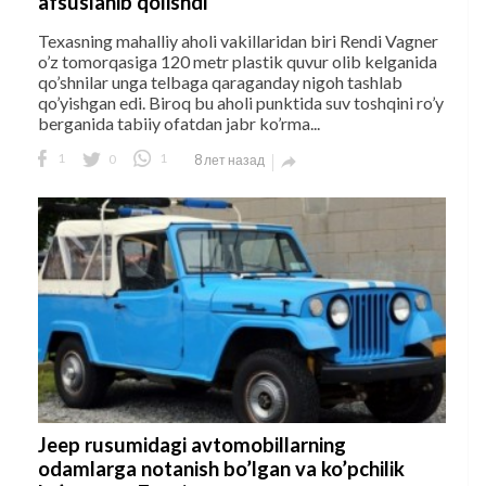
afsuslanib qolishdi
Texasning mahalliy aholi vakillaridan biri Rendi Vagner
o’z tomorqasiga 120 metr plastik quvur olib kelganida
qo’shnilar unga telbaga qaraganday nigoh tashlab
qo’yishgan edi. Biroq bu aholi punktida suv toshqini ro’y
berganida tabiiy ofatdan jabr ko’rma...
1
0
1
8 лет назад

Jeep rusumidagi avtomobillarning
odamlarga notanish bo’lgan va ko’pchilik