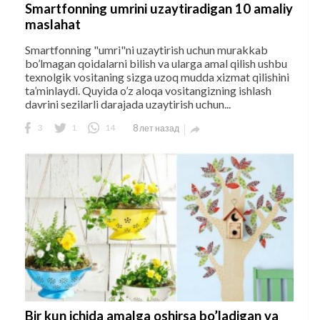
Smartfonning umrini uzaytiradigan 10 amaliy
maslahat
Smartfonning "umri"ni uzaytirish uchun murakkab
bo’lmagan qoidalarni bilish va ularga amal qilish ushbu
texnolgik vositaning sizga uzoq mudda xizmat qilishini
ta’minlaydi. Quyida o’z aloqa vositangizning ishlash
davrini sezilarli darajada uzaytirish uchun...
3
1
14
8 лет назад

Bir kun ichida amalga oshirsa bo’ladigan va