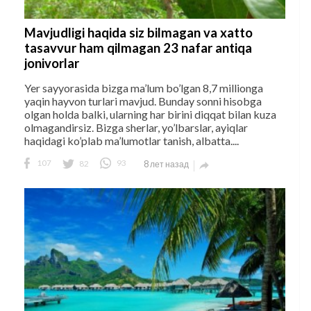
Mavjudligi haqida siz bilmagan va xatto
tasavvur ham qilmagan 23 nafar antiqa
jonivorlar
Yer sayyorasida bizga ma’lum bo’lgan 8,7 millionga
yaqin hayvon turlari mavjud. Bunday sonni hisobga
olgan holda balki, ularning har birini diqqat bilan kuza
olmagandirsiz. Bizga sherlar, yo’lbarslar, ayiqlar
haqidagi ko’plab ma’lumotlar tanish, albatta....
107
82
93
8 лет назад
