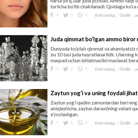
narsa yo'q, ular juda jozibali. Ammo vaqt o'
turlicha bo’lib chakllanadi. Qoidaga ko’ra en
4
5
2
Oydin
6 лет назад
Juda qimmat bo’lgan ammo biror 
Dunyoda ko’plab qimmat va ahamiyatsiz na
bu 10 tasi juda hayratlanarlidir. Ularning k
maqsad uchun ishlatmaslini maslaxat ber
0
0
0
Oydin
6 лет назад
Zaytun yog’i va uning foydali jihat
Zaytun yog’i qadim zamonlardan beri eng f
aniqlashicha, zaytun daraxtining vatani qad
e’zozlashgan.
7
8
2
Oydin
6 лет назад