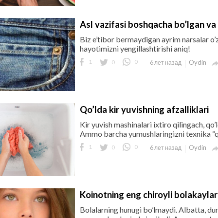
Asl vazifasi boshqacha bo’lgan va
Biz e’tibor bermaydigan ayrim narsalar o’z
hayotimizni yengillashtirishi aniq!
1
0
0
Oydin
6 лет назад
Qo’lda kir yuvishning afzalliklari
Kir yuvish mashinalari ixtiro qilingach, qo
Ammo barcha yumushlaringizni texnika “qo
1
0
0
Oydin
6 лет назад
Koinotning eng chiroyli bolakaylar
Bolalarning hunugi bo’lmaydi. Albatta, du