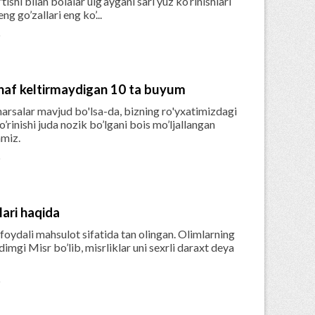
tishi bilan bolalar ulg’aygani sari yuz ko’rinishlari
g go’zallari eng ko’...

naf keltirmaydigan 10 ta buyum
rsalar mavjud bo'lsa-da, bizning ro'yxatimizdagi
o’rinishi juda nozik bo’lgani bois mo’ljallangan
amiz.

lari haqida
oydali mahsulot sifatida tan olingan. Olimlarning
imgi Misr bo’lib, misrliklar uni sexrli daraxt deya
