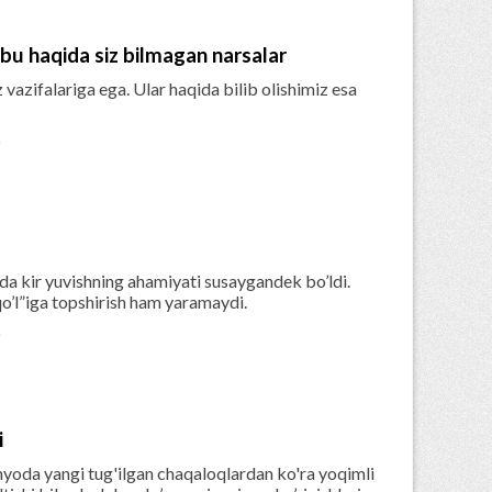
 bu haqida siz bilmagan narsalar
 vazifalariga ega. Ular haqida bilib olishimiz esa

’lda kir yuvishning ahamiyati susaygandek bo’ldi.
’l”iga topshirish ham yaramaydi.

i
nyoda yangi tug'ilgan chaqaloqlardan ko'ra yoqimli