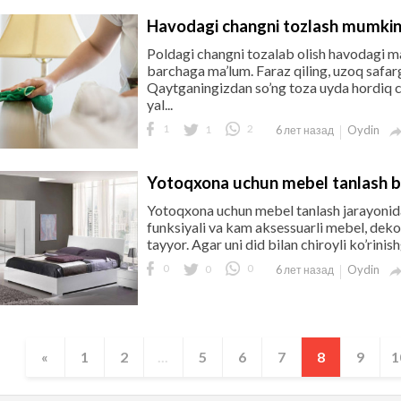
Havodagi changni tozlash mumki
Poldagi changni tozalab olish havodagi m
barchaga ma’lum. Faraz qiling, uzoq safarg
Qaytganingizdan so’ng toza uyda hordiq c
yal...
1
1
2
Oydin
6 лет назад
Yotoqxona uchun mebel tanlash bo
Yotoqxona uchun mebel tanlash jarayonida
funksiyali va kam aksessuarli mebel, dek
tayyor. Agar uni did bilan chiroyli ko’rinish
0
0
0
Oydin
6 лет назад
«
1
2
...
5
6
7
8
9
1