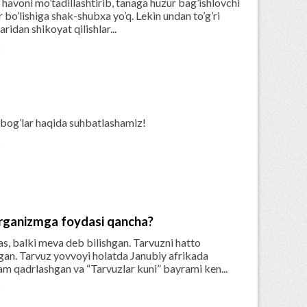
 havoni mo’tadillashtirib, tanaga huzur bag’ishlovchi
bo’lishiga shak-shubxa yo’q. Lekin undan to’g’ri
ridan shikoyat qilishlar...

bog’lar haqida suhbatlashamiz!

organizmga foydasi qancha?
, balki meva deb bilishgan. Tarvuzni hatto
gan. Tarvuz yovvoyi holatda Janubiy afrikada
ham qadrlashgan va “Tarvuzlar kuni” bayrami ken...
