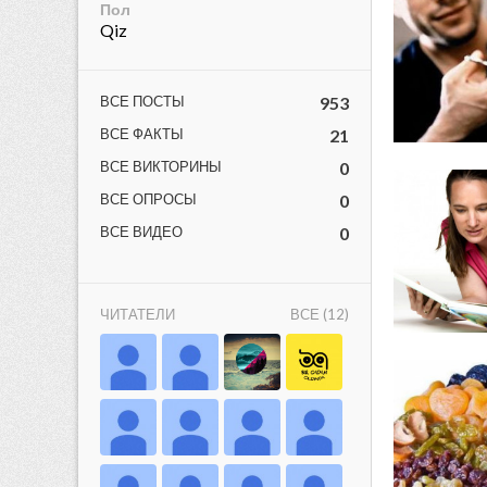
Пол
Qiz
ВСЕ ПОСТЫ
953
ВСЕ ФАКТЫ
21
ВСЕ ВИКТОРИНЫ
0
ВСЕ ОПРОСЫ
0
lar
ВСЕ ВИДЕО
0
 права защищены.
ЧИТАТЕЛИ
ВСЕ (12)