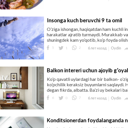
Insonga kuch beruvchi 9 ta omil
O’ziga ishongan, haqiqatdan ham kuchli i
harakatlar ajratib turmaydi. Murakkab vaz
shuningdek kam yo’qotib, ko’p foyda olish 
5
1
2
Oydin
6 лет назад
Balkon intereri uchun ajoyib g’oya
Ko’p qavatli uylardagi har bir balkon- o’z
ko’pchilik keraksiz buyumlarni saqlaydi. 
degan fikrda, albatta. Ba’zi uy bekalari ba
6
0
7
Oydin
6 лет назад
Konditsionerdan foydalanganda n