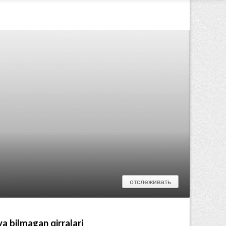
отслеживать
va bilmagan qirralari