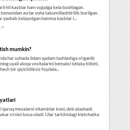
urli hil kasblar ham vujudga kela boshlagan.
omonidan asrlar osha takomillashtirilib borilgan.
ar yashab kelayotgan hamma kasblar i...

gatish mumkin?
hda har sohada ildam qadam tashlashga o’rganib
ing uyali aloqa vositalarini bemalol ishlata bilishi,
ch bir qiyichiliksiz foydala...

yatlari
 quruq mevalarni vitaminlar koni, deb atashadi.
ar o’rnini bosa oladi. Ular tarkibidagi kletchatka
