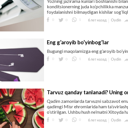
Yozning jazirama kunlari boshlanishi bilan
konditsionerning juda ko’pchilikka manzur 
foydalanishni bilmaydigan kishilar sog’liqla
0
0
1
Oydin
6 лет назад
Eng g’aroyib bo’yinbog’lar
Bugungi maqolamizga eng g’aroyib bo’yin
0
0
1
Oydin
6 лет назад
Tarvuz qanday tanlanadi? Uning 
Qadim zamonlarda tarvuzni sabzavot emas
qadimgi Misr ehromlarida ham ta’svirlash
o’stirilgan. Ushbu hush ne’matni Xitoyda 
0
0
0
Oydin
6 лет назад