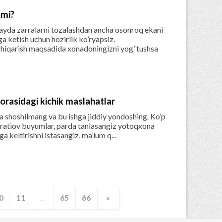
nmi?
ayda zarralarni tozalashdan ancha osonroq ekani
a ketish uchun hozirlik ko’ryapsiz.
hiqarish maqsadida xonadoningizni yog’ tushsa

rasidagi kichik maslahatlar
 shoshilmang va bu ishga jiddiy yondoshing. Ko’p
oratiov buyumlar, parda tanlasangiz yotoqxona
ga keltirishni istasangiz, ma’lum q...

0
11
...
65
66
»