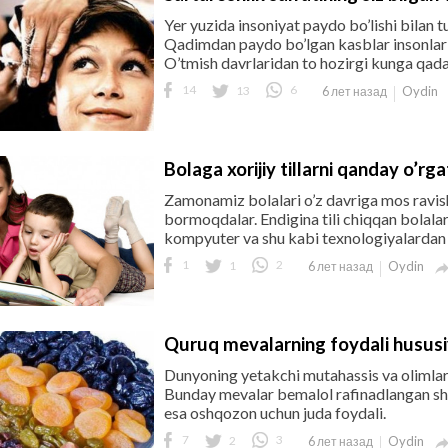
Yer yuzida insoniyat paydo bo’lishi bilan t
Qadimdan paydo bo’lgan kasblar insonlar t
O’tmish davrlaridan to hozirgi kunga qad
14
13
6
Oydin
6 лет назад
Bolaga xorijiy tillarni qanday o’r
Zamonamiz bolalari o’z davriga mos ravis
bormoqdalar. Endigina tili chiqqan bolalarn
kompyuter va shu kabi texnologiyalardan he
1
1
2
Oydin
6 лет назад
Quruq mevalarning foydali hususi
Dunyoning yetakchi mutahassis va olimlari
Bunday mevalar bemalol rafinadlangan shak
esa oshqozon uchun juda foydali.
7
2
3
Oydin
6 лет назад