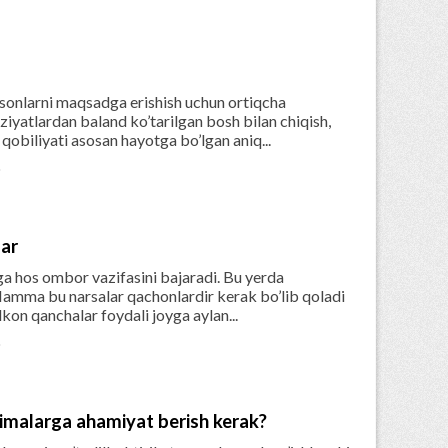
nsonlarni maqsadga erishish uchun ortiqcha
iyatlardan baland ko’tarilgan bosh bilan chiqish,
qobiliyati asosan hayotga bo’lgan aniq...

lar
iga hos ombor vazifasini bajaradi. Bu yerda
Hamma bu narsalar qachonlardir kerak bo’lib qoladi
lkon qanchalar foydali joyga aylan...

imalarga ahamiyat berish kerak?