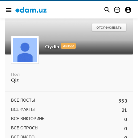



menu
отслеживать
автор
Oydin
Пол
Qiz
ВСЕ ПОСТЫ
953
ВСЕ ФАКТЫ
21
ВСЕ ВИКТОРИНЫ
0
ВСЕ ОПРОСЫ
0
ВСЕ ВИДЕО
0