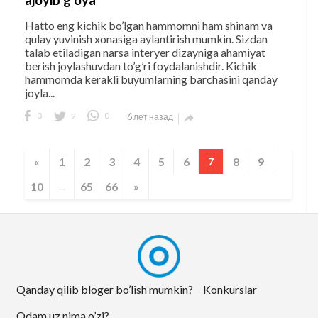
Hatto eng kichik bo’lgan hammomni ham shinam va
qulay yuvinish xonasiga aylantirish mumkin. Sizdan
talab etiladigan narsa interyer dizayniga ahamiyat
berish joylashuvdan to’g’ri foydalanishdir. Kichik
hammomda kerakli buyumlarning barchasini qanday
joyla...
3
2
0
6 лет назад

«
1
2
3
4
5
6
8
9
7
10
65
66
»
...
Qanday qilib bloger bo’lish mumkin?
Konkurslar
Odam.uz nima o’zi?