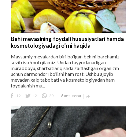
Behi mevasining foydali hususiyatlari hamda
kosmetologiyadagi o’rni haqida
Mavsumiy mevalardan biri bo’lgan behini barchamiz
sevib iste’mol qilamiz. Undan tayyorlanadigan
murabboyu, sharbatlar qishda zaiflashgan organizm
uchun darmondori bo’lishi ham rost. Ushbu ajoyib
mevadan xalq tabobati va kosmetologiyadan ham
foydalanish mu...
19
12
20
6 лет назад
