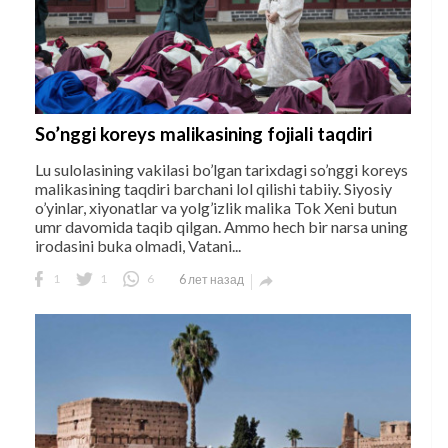
So’nggi koreys malikasining fojiali taqdiri
Lu sulolasining vakilasi bo’lgan tarixdagi so’nggi koreys
malikasining taqdiri barchani lol qilishi tabiiy. Siyosiy
o’yinlar, xiyonatlar va yolg’izlik malika Tok Xeni butun
umr davomida taqib qilgan. Ammo hech bir narsa uning
irodasini buka olmadi, Vatani...
1
1
6
6 лет назад
