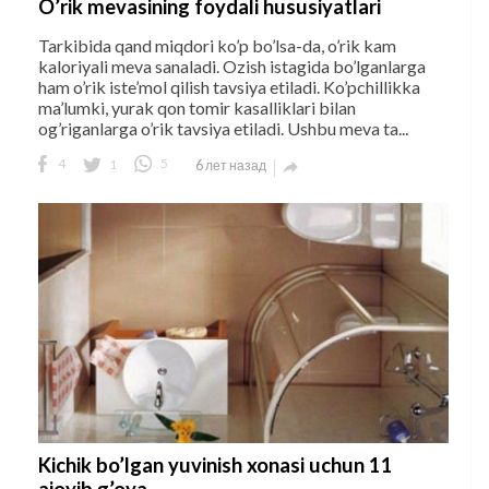
O’rik mevasining foydali hususiyatlari
Tarkibida qand miqdori ko’p bo’lsa-da, o’rik kam
kaloriyali meva sanaladi. Ozish istagida bo’lganlarga
ham o’rik iste’mol qilish tavsiya etiladi. Ko’pchillikka
ma’lumki, yurak qon tomir kasalliklari bilan
og’riganlarga o’rik tavsiya etiladi. Ushbu meva ta...
4
1
5
6 лет назад

Kichik bo’lgan yuvinish xonasi uchun 11
ajoyib g’oya