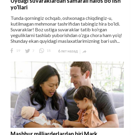
Uydagi suvaraklardan samarali halos bo’lish
yo’llari
Tunda qorningiz ochqab, oshxonaga chiqdingiz-u,
kutilmagan mehmonar tashrifidan tabingiz hira bo’ldi.
Suvaraklar! Boz ustiga suvaraklar tatib ko’rgan
yeguliklarni tashlab yuborishdan o’zga chora ham yo’q!
Shunday ekan quyidagi maslaxatlarimizning bari ush...
19
7
18
6 лет назад

Mashhur milliarderlardan biri Mark