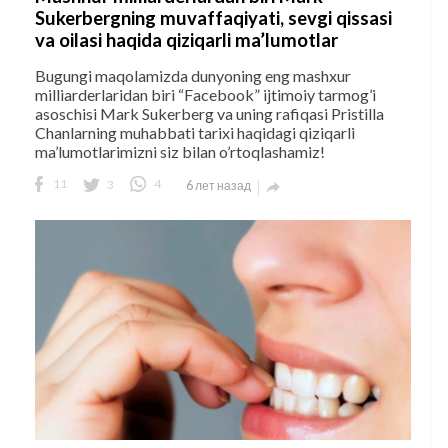
Sukerbergning muvaffaqiyati, sevgi qissasi
va oilasi haqida qiziqarli ma’lumotlar
Bugungi maqolamizda dunyoning eng mashxur
milliarderlaridan biri “Facebook” ijtimoiy tarmog’i
asoschisi Mark Sukerberg va uning rafiqasi Pristilla
Chanlarning muhabbati tarixi haqidagi qiziqarli
ma’lumotlarimizni siz bilan o’rtoqlashamiz!
11
3
4
6 лет назад
