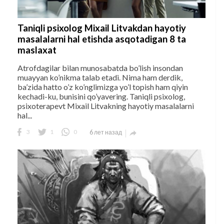
Taniqli psixolog Mixail Litvakdan hayotiy
masalalarni hal etishda asqotadigan 8 ta
maslaxat
Atrofdagilar bilan munosabatda bo’lish insondan
muayyan ko’nikma talab etadi. Nima ham derdik,
ba’zida hatto o’z ko’nglimizga yo’l topish ham qiyin
kechadi-ku, bunisini qo’yavering. Taniqli psixolog,
psixoterapevt Mixail Litvakning hayotiy masalalarni
hal...
3
1
0
6 лет назад
