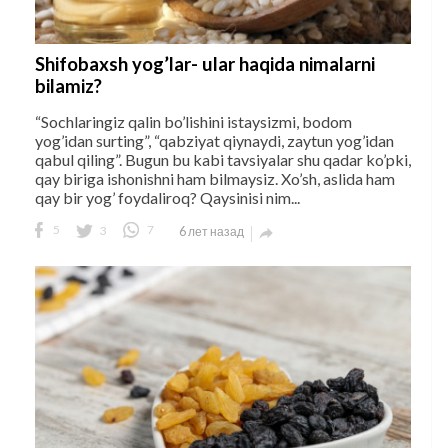
Shifobaxsh yog’lar- ular haqida nimalarni
bilamiz?
“Sochlaringiz qalin bo’lishini istaysizmi, bodom
yog’idan surting”, “qabziyat qiynaydi, zaytun yog’idan
qabul qiling”. Bugun bu kabi tavsiyalar shu qadar ko’pki,
qay biriga ishonishni ham bilmaysiz. Xo’sh, aslida ham
qay bir yog’ foydaliroq? Qaysinisi nim...
5
3
7
6 лет назад
