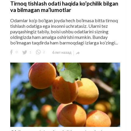
Tirnoq tishlash odati haqida ko’pchilik bilgan
va bilmagan ma’lumotlar
Odamlar ko’p bo’lgan joyda hech bo’lmasa bitta tirnoq
tishlash odatiga ega insonni uchratasiz. Ularni tez
payqashingiz tabiiy, boisi ushbu odatlarini sizning
oldingizda ham amalga oshirishi mumkin. Bunday
bo’lmagan taqdirda ham barmoqdagi izlarga ko’zingi...
0
1
2
6 лет назад
