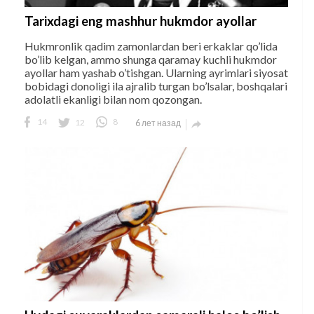
Tarixdagi eng mashhur hukmdor ayollar
Hukmronlik qadim zamonlardan beri erkaklar qo’lida
bo’lib kelgan, ammo shunga qaramay kuchli hukmdor
ayollar ham yashab o’tishgan. Ularning ayrimlari siyosat
bobidagi donoligi ila ajralib turgan bo’lsalar, boshqalari
adolatli ekanligi bilan nom qozongan.
14
12
8
6 лет назад
