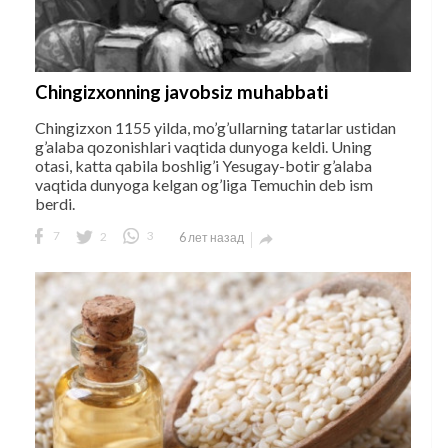
Chingizxonning javobsiz muhabbati
Chingizxon 1155 yilda, mo’g’ullarning tatarlar ustidan
g’alaba qozonishlari vaqtida dunyoga keldi. Uning
otasi, katta qabila boshlig’i Yesugay-botir g’alaba
vaqtida dunyoga kelgan og’liga Temuchin deb ism
berdi.
7
2
3
6 лет назад
