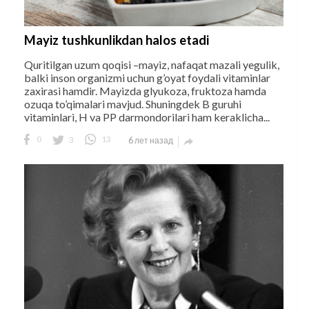
Mayiz tushkunlikdan halos etadi
Quritilgan uzum qoqisi –mayiz, nafaqat mazali yegulik,
balki inson organizmi uchun g’oyat foydali vitaminlar
zaxirasi hamdir. Mayizda glyukoza, fruktoza hamda
ozuqa to’qimalari mavjud. Shuningdek B guruhi
vitaminlari, H va PP darmondorilari ham keraklicha...
0
3
13
6 лет назад
