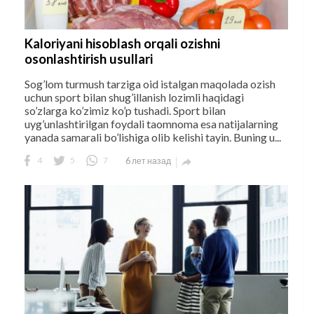
Kaloriyani hisoblash orqali ozishni
osonlashtirish usullari
Sog’lom turmush tarziga oid istalgan maqolada ozish
uchun sport bilan shug’illanish lozimli haqidagi
so’zlarga ko’zimiz ko’p tushadi. Sport bilan
uyg’unlashtirilgan foydali taomnoma esa natijalarning
yanada samarali bo’lishiga olib kelishi tayin. Buning u...
4
5
7
6 лет назад
