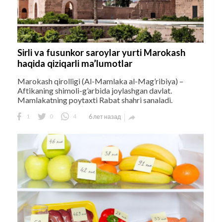
Sirli va fusunkor saroylar yurti Marokash
haqida qiziqarli ma’lumotlar
Marokash qirolligi (Al-Mamlaka al-Mag’ribiya) –
Aftikaning shimoli-g’arbida joylashgan davlat.
Mamlakatning poytaxti Rabat shahri sanaladi.
1
0
4
6 лет назад
