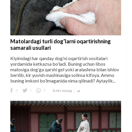
Matolardagi turli dog’larni oqartirishning
samarali usullari
Kiyimdagi har qanday dog’ni oqartirish vositalari
yordamida ketkazsa bo’ladi. Buning uchun libos
matosiga dog’ga qarshi gel yoki aralashma bilan ishlov
berilib, kir yuvish mashinasiga solinsa kifoya. Ammo
buning imkoni bo’lmaganida nima qilinadi? Aytaylik...
0
1
9
6 лет назад
