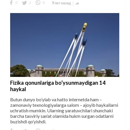
0
2
0
9 лет назад

Fizika qonunlariga bo’ysunmaydigan 14
haykal
Butun dunyo bo’ylab va hatto internetda ham –
zamonaviy texnologiyalarga salom – ajoyib haykallarni
uchratish mumkin. Ularning yaratuvchilari shunchaki
barcha tasviriy san’at olamida hukm surgan odatlarni
buzishdi qo’yishdi.