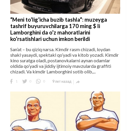
“Meni to’lig’icha buzib tashla”: muzeyga
tashrif buyuruvchilarga 170 ming $ li
Lamborghini da o’z mahoratlarini
ko’rsatishlari uchun imkon berildi
San’at – bu qiziq narsa. Kimdir rasm chizadi, loydan
shakl yasaydi, spektakl qo’yadi va kitob yozadi. Kimdir
kino suratga oladi, postanovkalarni aynan odamlar
oldida qo’yadi va jiddiy ijtimoiy mavzularda graffiti
chizadi. Va kimdir Lamborghini sotib olib,...
1
0
0
9 лет назад
