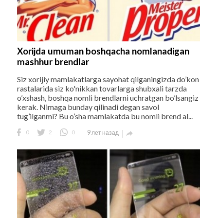
Xorijda umuman boshqacha nomlanadigan
mashhur brendlar
Siz xorijiy mamlakatlarga sayohat qilganingizda do’kon
rastalarida siz ko'nikkan tovarlarga shubxali tarzda
o’xshash, boshqa nomli brendlarni uchratgan bo’lsangiz
kerak. Nimaga bunday qilinadi degan savol
tug’ilganmi? Bu o’sha mamlakatda bu nomli brend al...
0
2
0
9 лет назад
