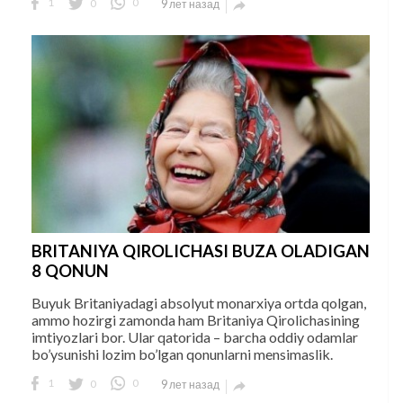
1
0
0
9 лет назад

BRITANIYA QIROLICHASI BUZA OLADIGAN
8 QONUN
Buyuk Britaniyadagi absolyut monarxiya ortda qolgan,
ammo hozirgi zamonda ham Britaniya Qirolichasining
imtiyozlari bor. Ular qatorida – barcha oddiy odamlar
bo’ysunishi lozim bo’lgan qonunlarni mensimaslik.
1
0
0
9 лет назад
