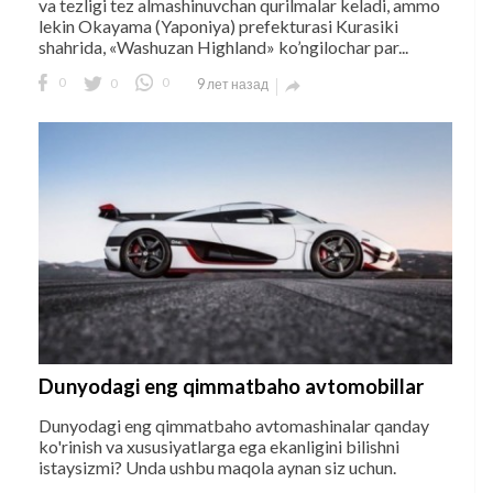
va tezligi tez almashinuvchan qurilmalar keladi, ammo
lekin Okayama (Yaponiya) prefekturasi Kurasiki
shahrida, «Washuzan Highland» ko’ngilochar par...
0
0
0
9 лет назад

Dunyodagi eng qimmatbaho avtomobillar
Dunyodagi eng qimmatbaho avtomashinalar qanday
ko'rinish va xususiyatlarga ega ekanligini bilishni
istaysizmi? Unda ushbu maqola aynan siz uchun.