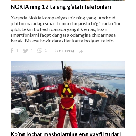
NOKIA ning 12 ta eng g’alati telefonlari
Yaqinda Nokia kompaniyasi o’zining yangi Android
platformasidagi smartfonini chiqarishi to’g’risida e’lon
qildi. Lekin bu hech qanaqa yangilik emas, hozir
smartfonlarni faqat dangasa odamgina chiqarmasa
kerak. Biz esa hozir daraxtlar katta bo’lgan, telefo...
1
2
1
9 лет назад

Ko’ngilochar mashqlarning eng xavfli turlari