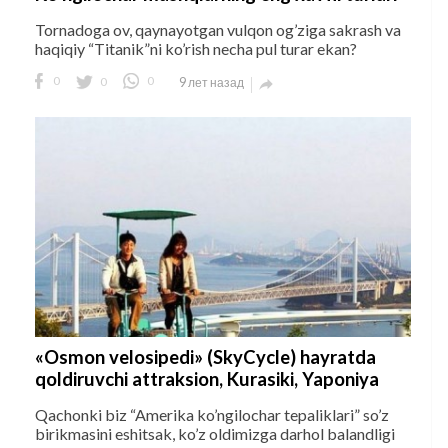
Tornadoga ov, qaynayotgan vulqon og’ziga sakrash va
haqiqiy “Titanik”ni ko’rish necha pul turar ekan?
0
0
0
9 лет назад

«Osmon velosipedi» (SkyCycle) hayratda
qoldiruvchi attraksion, Kurasiki, Yaponiya
Qachonki biz “Amerika ko’ngilochar tepaliklari” so’z
birikmasini eshitsak, ko’z oldimizga darhol balandligi