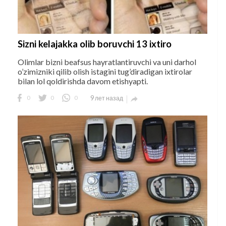
Sizni kelajakka olib boruvchi 13 ixtiro
Olimlar bizni beafsus hayratlantiruvchi va uni darhol
o’zimizniki qilib olish istagini tug’diradigan ixtirolar
bilan lol qoldirishda davom etishyapti.
0
0
0
9 лет назад
