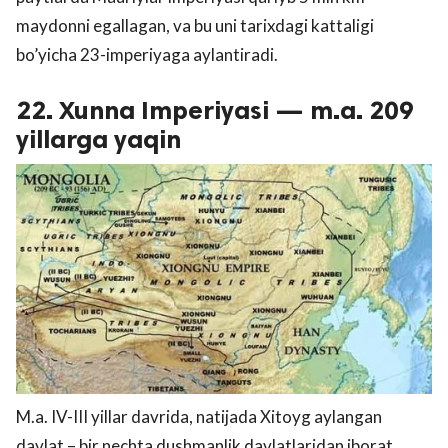
maydonni egallagan, va bu uni tarixdagi kattaligi
bo’yicha 23-imperiyaga aylantiradi.
22. Xunna Imperiyasi — m.a. 209
yillarga yaqin
M.a. IV-III yillar davrida, natijada Xitoyg aylangan
davlat – bir nechta dushmanlik davlatlaridan iborat