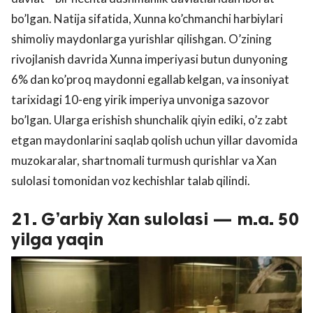
bo’lgan. Natija sifatida, Xunna ko’chmanchi harbiylari
shimoliy maydonlarga yurishlar qilishgan. O’zining
rivojlanish davrida Xunna imperiyasi butun dunyoning
6% dan ko’proq maydonni egallab kelgan, va insoniyat
tarixidagi 10-eng yirik imperiya unvoniga sazovor
bo’lgan. Ularga erishish shunchalik qiyin ediki, o’z zabt
etgan maydonlarini saqlab qolish uchun yillar davomida
muzokaralar, shartnomali turmush qurishlar va Xan
sulolasi tomonidan voz kechishlar talab qilindi.
21. G’arbiy Xan sulolasi — m.a. 50
yilga yaqin