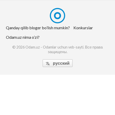
Qanday qilib bloger bo’lish mumkin?
Konkurslar
Odam.uz nima o’zi?
© 2026 Odam.uz - Odamlar uchun veb-sayti. Все права
защищены.
русский
