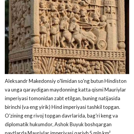
Aleksandr Makedonsiy o’limidan so’ng butun Hindiston
va unga qaraydigan maydonning katta qismi Mauriylar
imperiyasi tomonidan zabt etilgan, buning natijasida
birinchi (va eng yirik) Hind imperiyasi tashkil topgan.
O’zining eng rivoj topgan davrlarida, bag’ri keng va
diplomatik hukumdor, Ashok Buyuk boshqargan
paytlarda Mauriylar imperiyasi qariyb 5 mln km²