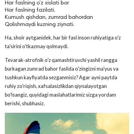
Har faslning o’z xislati bor
Har faslning fazilati.
Kumush qishdan, zumrad bahordan
Qolishmaydi kuzning ziynati.
Ha, shoir aytganidek, har bir fasl inson ruhiyatiga o’z
ta’sirini o’tkazmay qolmaydi.
Tevarak-atrofnik o’z qamashtiruvchi yashil rangga
burkagan zumrad bahor faslida o’zingizni ma’yus va
tushkun kayfiyatda sezganmisiz? Agar ayni paytda
ruhiy zo’riqish, xafsalasizlikdan qiynalayotgan
bo’lsangiz, quyidagi maslahatlarimiz sizga yordam
berishi, shubhasiz.