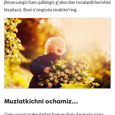
jilmaysangiz ham qalbingiz g’ubordan tozalanib borishini
hisqilasiz. Buni o’zingizda sinab ko’ring.
Muzlatkichni ochamiz…
Oziq-ovqat mahsulotlari ham ma’lum darajada sizga