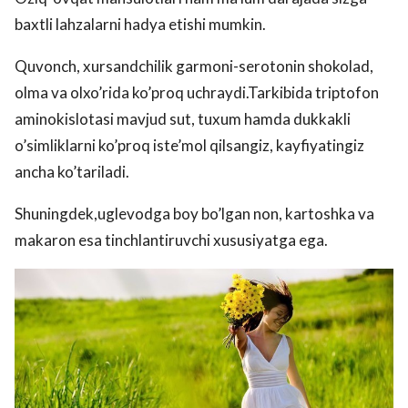
baxtli lahzalarni hadya etishi mumkin.
Quvonch, xursandchilik garmoni-serotonin shokolad,
olma va olxo’rida ko’proq uchraydi.Tarkibida triptofon
aminokislotasi mavjud sut, tuxum hamda dukkakli
o’simliklarni ko’proq iste’mol qilsangiz, kayfiyatingiz
ancha ko’tariladi.
Shuningdek,uglevodga boy bo’lgan non, kartoshka va
makaron esa tinchlantiruvchi xususiyatga ega.