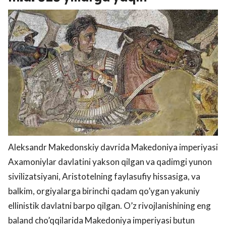
Aleksandr Makedonskiy davrida Makedoniya imperiyasi
Axamoniylar davlatini yakson qilgan va qadimgi yunon
sivilizatsiyani, Aristotelning faylasufiy hissasiga, va
balkim, orgiyalarga birinchi qadam qo’ygan yakuniy
ellinistik davlatni barpo qilgan. O’z rivojlanishining eng
baland cho’qqilarida Makedoniya imperiyasi butun