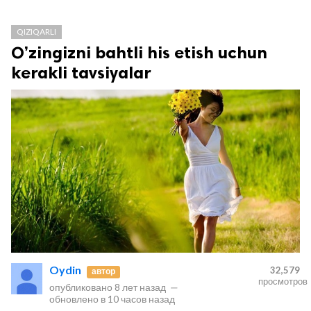
QIZIQARLI
O’zingizni bahtli his etish uchun
kerakli tavsiyalar
Oydin
32,579
автор
просмотров
опубликовано
8 лет назад
—
обновлено в
10 часов назад