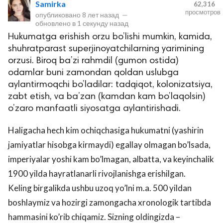
Samirka
62,316
просмотров
опубликовано
8 лет назад
—
обновлено в
1 секунду назад
Hukumatga erishish orzu bo’lishi mumkin, kamida,
shuhratparast superjinoyatchilarning yarimining
orzusi. Biroq ba’zi rahmdil (gumon ostida)
odamlar buni zamondan qoldan uslubga
aylantirmoqchi bo’ladilar: tadqiqot, kolonizatsiya,
zabt etish, va ba’zan (kamdan kam bo’laqolsin)
lar
o’zaro manfaatli siyosatga aylantirishadi.
 права защищены.
Haligacha hech kim ochiqchasiga hukumatni (yashirin
jamiyatlar hisobga kirmaydi) egallay olmagan bo’lsada,
imperiyalar yoshi kam bo’lmagan, albatta, va keyinchalik
1900 yilda hayratlanarli rivojlanishga erishilgan.
Keling birgalikda ushbu uzoq yo’lni m.a. 500 yildan
boshlaymiz va hozirgi zamongacha xronologik tartibda
hammasini ko’rib chiqamiz. Sizning oldingizda –