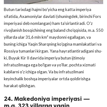
Butun tarixdagi hajmi bo’yicha eng katta imperiya
sifatida, Axamoniylar davlati (shuningdek, birinchi Fors
imperiyasi deb nomlangan) ham ta’sirlantiradi. O’z
rivojlanish bosqichining eng baland cho’qqisida, m.a. 550
yillarda ular 31,6 mln km² maydonni egallagan, va
buning ichiga Yaqin Sharqning ko’pgina mamlakatlari va
Rossiya tumanlari kirgan. Yana hayratlantiradigani shu-
ki, Buyuk Kir II davrida imperiya butun ijtimoiy
infratuzilmaga ega bo’lgan va yo’llar, pochta xizmati
kabilarni o’z ichiga olgan. Va bu infratuzilmani
keyinchalik boshqa imperiyalar ortda qoldirishga
harakat qilishgan.
24. Makedoniya imperiyasi —
m.a. 323 yillarga yaqin