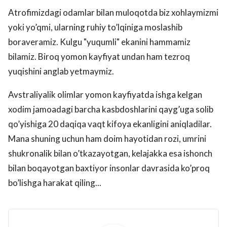
Atrofimizdagi odamlar bilan muloqotda biz xohlaymizmi
yoki yo’qmi, ularning ruhiy to’lqiniga moslashib
boraveramiz. Kulgu "yuqumli" ekanini hammamiz
bilamiz. Biroq yomon kayfiyat undan ham tezroq
yuqishini anglab yetmaymiz.
Avstraliyalik olimlar yomon kayfiyatda ishga kelgan
xodim jamoadagi barcha kasbdoshlarini qayg’uga solib
qo’yishiga 20 daqiqa vaqt kifoya ekanligini aniqladilar.
Mana shuning uchun ham doim hayotidan rozi, umrini
shukronalik bilan o’tkazayotgan, kelajakka esa ishonch
bilan boqayotgan baxtiyor insonlar davrasida ko’proq
bo’lishga harakat qiling...