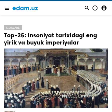



menu
QIZIQARLI
Top-25: Insoniyat tarixidagi eng
yirik va buyuk imperiyalar