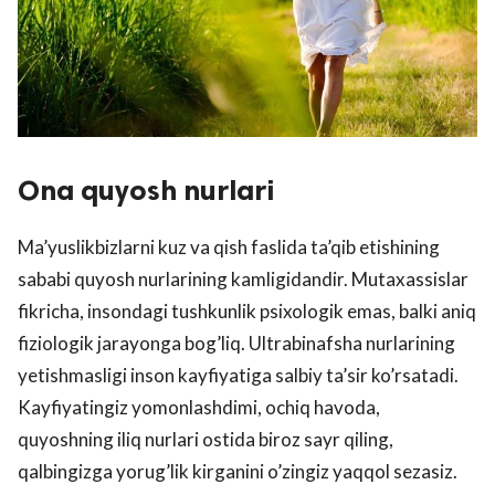
Ona quyosh nurlari
Ma’yuslikbizlarni kuz va qish faslida ta’qib etishining
sababi quyosh nurlarining kamligidandir. Mutaxassislar
fikricha, insondagi tushkunlik psixologik emas, balki aniq
fiziologik jarayonga bog’liq. Ultrabinafsha nurlarining
yetishmasligi inson kayfiyatiga salbiy ta’sir ko’rsatadi.
Kayfiyatingiz yomonlashdimi, ochiq havoda,
quyoshning iliq nurlari ostida biroz sayr qiling,
qalbingizga yorug’lik kirganini o’zingiz yaqqol sezasiz.