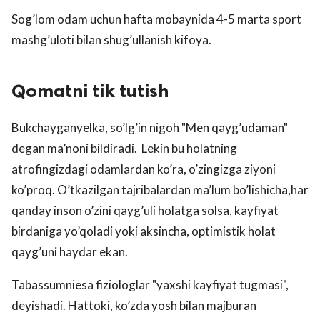
Sog’lom odam uchun hafta mobaynida 4-5 marta sport
mashg’uloti bilan shug’ullanish kifoya.
Qomatni tik tutish
Bukchayganyelka, so’lg’in nigoh "Men qayg’udaman"
degan ma’noni bildiradi. Lekin bu holatning
atrofingizdagi odamlardan ko’ra, o’zingizga ziyoni
ko’proq. O’tkazilgan tajribalardan ma’lum bo’lishicha,har
qanday inson o’zini qayg’uli holatga solsa, kayfiyat
birdaniga yo’qoladi yoki aksincha, optimistik holat
qayg’uni haydar ekan.
Tabassumniesa fiziologlar "yaxshi kayfiyat tugmasi",
deyishadi. Hattoki, ko’zda yosh bilan majburan