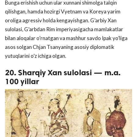
Bunga erishish uchun ular xunnani shimolga talqin
qilishgan, hamda hozirgi Vyetnam va Koreya yarim
oroliga agressiv holda kengayishgan. G’arbiy Xan
sulolasi, G’arbdan Rim imperiyasigacha mamlakatlar
bilan aloqalar o’rnatgan va mashhur savdo Ipak yo’liga
asos solgan Chjan Tsanyaning asosiy diplomatik
yutuqlarini o’z ichiga olgan.
20. Sharqiy Xan sulolasi — m.a.
100 yillar