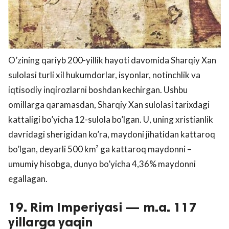
O’zining qariyb 200-yillik hayoti davomida Sharqiy Xan
sulolasi turli xil hukumdorlar, isyonlar, notinchlik va
iqtisodiy inqirozlarni boshdan kechirgan. Ushbu
omillarga qaramasdan, Sharqiy Xan sulolasi tarixdagi
kattaligi bo’yicha 12-sulola bo’lgan. U, uning xristianlik
davridagi sherigidan ko’ra, maydoni jihatidan kattaroq
bo’lgan, deyarli 500 km² ga kattaroq maydonni –
umumiy hisobga, dunyo bo’yicha 4,36% maydonni
egallagan.
19. Rim Imperiyasi — m.a. 117
yillarga yaqin