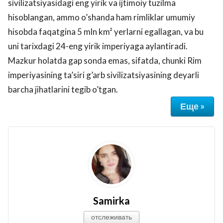
sivilizatsiyasidagi eng yirik va ijtimoiy tuzilma
hisoblangan, ammo o’shanda ham rimliklar umumiy
hisobda faqatgina 5 mln km² yerlarni egallagan, va bu
uni tarixdagi 24-eng yirik imperiyaga aylantiradi.
Mazkur holatda gap sonda emas, sifatda, chunki Rim
imperiyasining ta’siri g’arb sivilizatsiyasining deyarli
barcha jihatlarini tegib o’tgan.
Еще »
Samirka
отслеживать