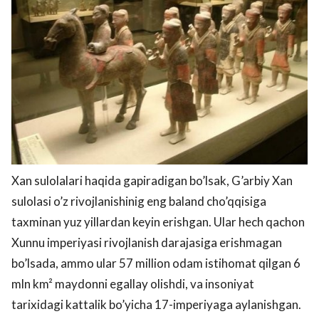
Xan sulolalari haqida gapiradigan bo’lsak, G’arbiy Xan
sulolasi o’z rivojlanishinig eng baland cho’qqisiga
taxminan yuz yillardan keyin erishgan. Ular hech qachon
Xunnu imperiyasi rivojlanish darajasiga erishmagan
bo’lsada, ammo ular 57 million odam istihomat qilgan 6
mln km² maydonni egallay olishdi, va insoniyat
tarixidagi kattalik bo’yicha 17-imperiyaga aylanishgan.