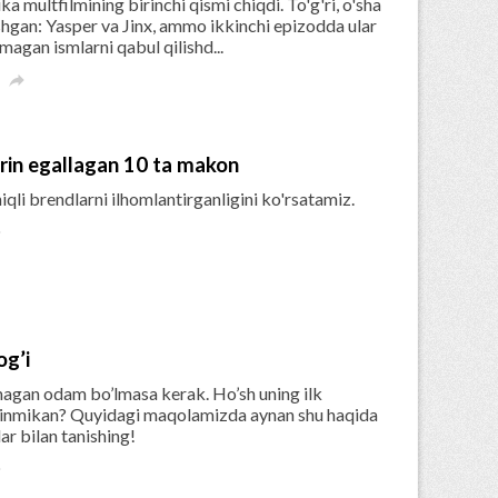
 multfilmining birinchi qismi chiqdi. To'g'ri, o'sha
gan: Yasper va Jinx, ammo ikkinchi epizodda ular
magan ismlarni qabul qilishd...

’rin egallagan 10 ta makon
qli brendlarni ilhomlantirganligini ko'rsatamiz.

og’i
gan odam bo’lmasa kerak. Ho’sh uning ilk
dinmikan? Quyidagi maqolamizda aynan shu haqida
ar bilan tanishing!
