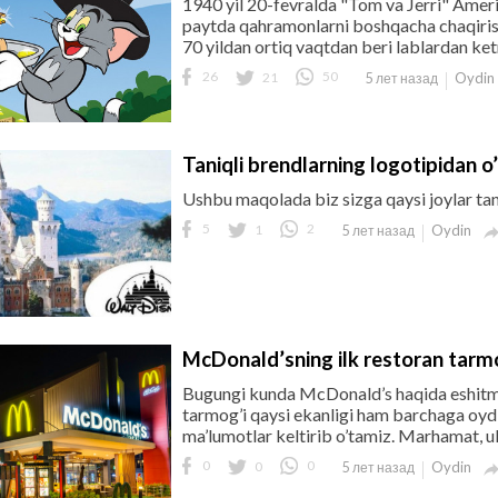
1940 yil 20-fevralda "Tom va Jerri" Amerika
paytda qahramonlarni boshqacha chaqirish
70 yildan ortiq vaqtdan beri lablardan ket
26
21
50
Oydin
5 лет назад
Taniqli brendlarning logotipidan o
Ushbu maqolada biz sizga qaysi joylar tani
5
1
2
Oydin
5 лет назад
McDonald’sning ilk restoran tarm
Bugungi kunda McDonald’s haqida eshitma
tarmog’i qaysi ekanligi ham barchaga oy
ma’lumotlar keltirib o’tamiz. Marhamat, ul
0
0
0
Oydin
5 лет назад