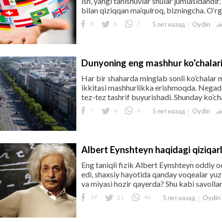
ish, yangi tanishuvlar shular jumlasidandi
bilan qiziqqan ma’qulroq, bizningcha. O‘rga
8
8
7
Oydin
5 лет назад
Dunyoning eng mashhur ko’chalar
Har bir shaharda minglab sonli ko’chalar
ikkitasi mashhurlikka erishmoqda. Negad
tez-tez tashrif buyurishadi. Shunday ko’cha
7
4
6
Oydin
5 лет назад
Albert Eynshteyn haqidagi qiziqar
Eng taniqli fizik Albert Eynshteyn oddiy 
edi, shaxsiy hayotida qanday voqealar yuz 
va miyasi hozir qayerda? Shu kabi savolla
39
21
46
Oydin
5 лет назад