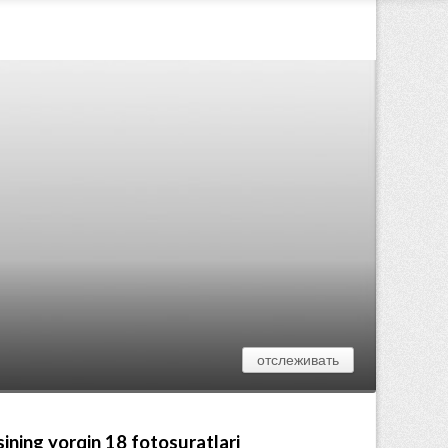
отслеживать
asining yorqin 18 fotosuratlari