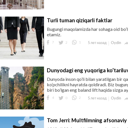
Turli tuman qiziqarli faktlar
Bugungi maqolamizda har sohaga oid bo’lg
etamiz.
7
2
1
Oydin
5 лет назад
Dunyodagi eng yuqoriga ko’tariluv
Dunyoda inson qo’li bilan yaratilgan bir qanc
ko’pchilikni hayratda qoldiradi. Biz bugu
biri bo’lgan eng baland lift haqida sizga 
4
0
2
Oydin
5 лет назад
Tom Jerri: Multfilmning afsonaviy 