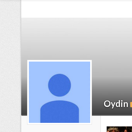
Oydin