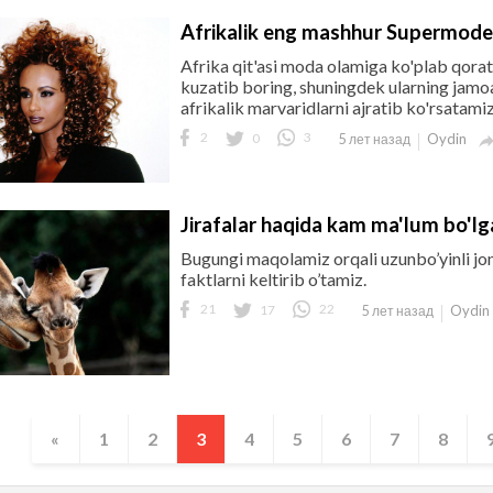
Afrikalik eng mashhur Supermode
Afrika qit'asi moda olamiga ko'plab qorata
kuzatib boring, shuningdek ularning jamoa
afrikalik marvaridlarni ajratib ko'rsatamiz
2
0
3
Oydin
5 лет назад
Jirafalar haqida kam ma'lum bo'lg
Bugungi maqolamiz orqali uzunbo’yinli jon
faktlarni keltirib o’tamiz.
21
17
22
Oydin
5 лет назад
«
1
2
3
4
5
6
7
8