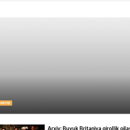
автор
Arxiv: Buyuk Britaniya qirollik oil