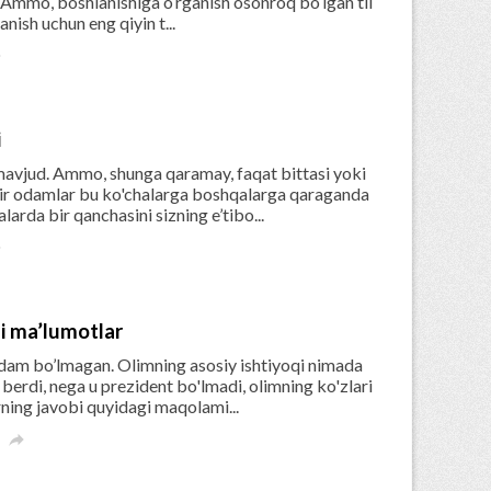
r. Ammo, boshlanishiga o‘rganish osonroq bo‘lgan til
nish uchun eng qiyin t...

i
 mavjud. Ammo, shunga qaramay, faqat bittasi yoki
ir odamlar bu ko'chalarga boshqalarga qaraganda
larda bir qanchasini sizning e’tibo...

li ma’lumotlar
odam bo’lmagan. Olimning asosiy ishtiyoqi nimada
berdi, nega u prezident bo'lmadi, olimning ko'zlari
rning javobi quyidagi maqolami...
