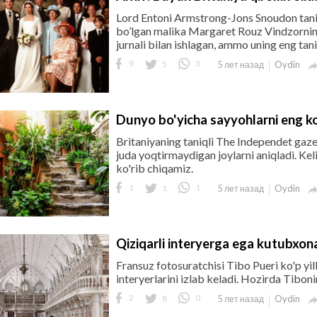
Lord Entoni Armstrong-Jons Snoudon taniqli
bo’lgan malika Margaret Rouz Vindzorning
jurnali bilan ishlagan, ammo uning eng taniqli
9
5
3
Oydin
5 лет назад
Dunyo bo'yicha sayyohlarni eng k
Britaniyaning taniqli The Independet gazet
juda yoqtirmaydigan joylarni aniqladi. Kel
ko'rib chiqamiz.
1
1
1
Oydin
5 лет назад
Qiziqarli interyerga ega kutubxon
Fransuz fotosuratchisi Tibo Pueri ko'p 
interyerlarini izlab keladi. Hozirda Tibo
2
8
0
Oydin
5 лет назад