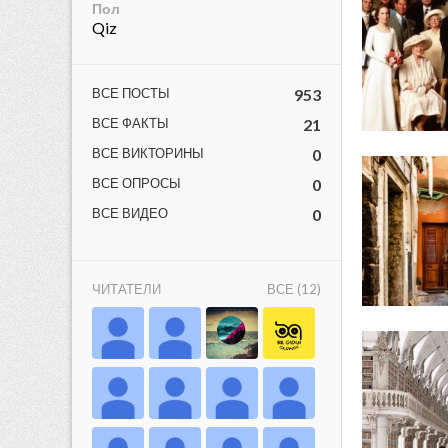
Пол
Qiz
ВСЕ ПОСТЫ
953
ВСЕ ФАКТЫ
21
ВСЕ ВИКТОРИНЫ
0
ВСЕ ОПРОСЫ
0
lar
ВСЕ ВИДЕО
0
 права защищены.
ЧИТАТЕЛИ
ВСЕ (12)