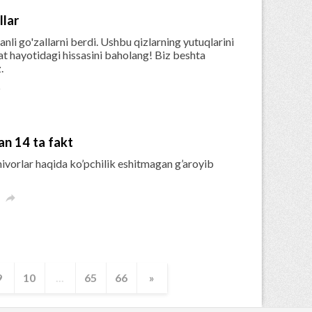
llar
nli go'zallarni berdi. Ushbu qizlarning yutuqlarini
t hayotidagi hissasini baholang! Biz beshta
.

an 14 ta fakt
ivorlar haqida ko’pchilik eshitmagan g’aroyib

9
10
...
65
66
»