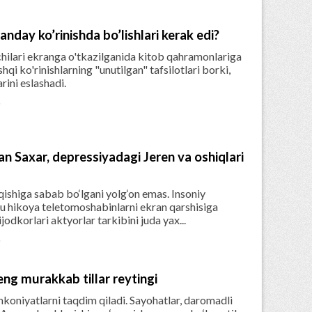
nday ko’rinishda bo’lishlari kerak edi?
chilari ekranga o'tkazilganida kitob qahramonlariga
hqi ko'rinishlarning "unutilgan" tafsilotlari borki,
rini eslashadi.

n Saxar, depressiyadagi Jeren va oshiqlari
iqishiga sabab bo‘lgani yolg‘on emas. Insoniy
u hikoya teletomoshabinlarni ekran qarshisiga
odkorlari aktyorlar tarkibini juda yax...

 eng murakkab tillar reytingi
imkoniyatlarni taqdim qiladi. Sayohatlar, daromadli