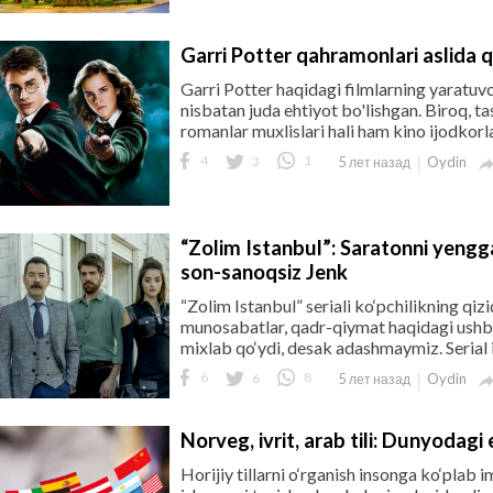
Garri Potter qahramonlari aslida qa
Garri Potter haqidagi filmlarning yaratuv
nisbatan juda ehtiyot bo'lishgan. Biroq, tas
romanlar muxlislari hali ham kino ijodkorla
4
3
1
Oydin
5 лет назад
“Zolim Istanbul”: Saratonni yengga
son-sanoqsiz Jenk
“Zolim Istanbul” seriali ko‘pchilikning qiz
munosabatlar, qadr-qiymat haqidagi ushb
mixlab qo‘ydi, desak adashmaymiz. Serial ij
6
6
8
Oydin
5 лет назад
Norveg, ivrit, arab tili: Dunyodagi
Horijiy tillarni o‘rganish insonga ko‘plab 