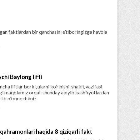
an faktlardan bir qanchasini e’tiboringizga havola

chi Baylong lifti
ha liftlar borki, ularni ko’rinishi, shakli, vazifasi
ngi maqolamiz orqali shunday ajoyib kashfiyotlardan
aytib o’tmoqchimiz.

qahramonlari haqida 8 qiziqarli fakt