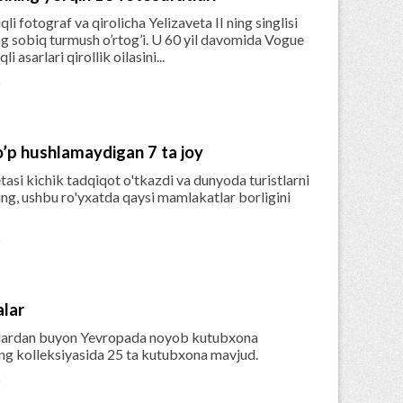
 fotograf va qirolicha Yelizaveta II ning singlisi
 sobiq turmush o’rtog’i. U 60 yil davomida Vogue
 asarlari qirollik oilasini...

o’p hushlamaydigan 7 ta joy
asi kichik tadqiqot o'tkazdi va dunyoda turistlarni
ing, ushbu ro'yxatda qaysi mamlakatlar borligini

alar
yillardan buyon Yevropada noyob kutubxona
ning kolleksiyasida 25 ta kutubxona mavjud.
