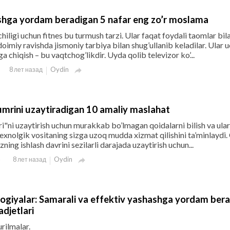
ashga yordam beradigan 5 nafar eng zo’r moslama
iligi uchun fitnes bu turmush tarzi. Ular faqat foydali taomlar bil
doimiy ravishda jismoniy tarbiya bilan shug’ullanib keladilar. Ular 
a chiqish – bu vaqtchog’likdir. Uyda qolib televizor ko’...
Oydin
8 лет назад

mrini uzaytiradigan 10 amaliy maslahat
"ni uzaytirish uchun murakkab bo’lmagan qoidalarni bilish va ula
texnolgik vositaning sizga uzoq mudda xizmat qilishini ta’minlaydi
zning ishlash davrini sezilarli darajada uzaytirish uchun...
Oydin
8 лет назад

ologiyalar: Samarali va effektiv yashashga yordam ber
adjetlari
urilmalar.