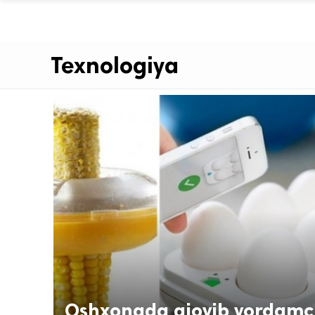
Texnologiya
Oshxonada ajoyib yordamc