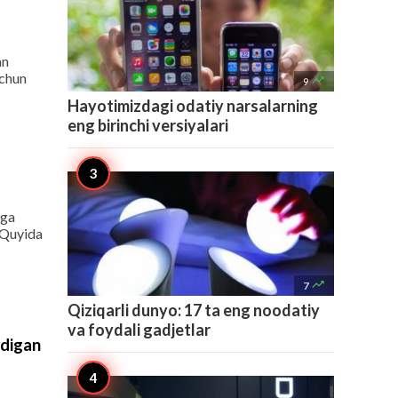
an
uchun

9
Hayotimizdagi odatiy narsalarning
eng birinchi versiyalari
rga
. Quyida

7
Qiziqarli dunyo: 17 ta eng noodatiy
va foydali gadjetlar
adigan