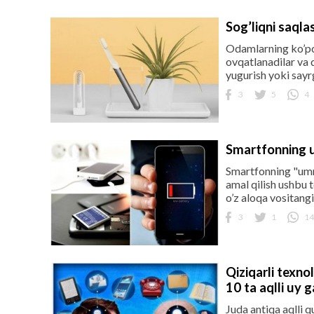
Sog’liqni saql
Odamlarning ko’pch
ovqatlanadilar va 
yugurish yoki sayrg
3
5
4
Smartfonning u
Smartfonning "umri
amal qilish ushbu 
o’z aloqa vositangi
3
1
14
Qiziqarli texn
10 ta aqlli uy g
Juda antiqa aqlli q