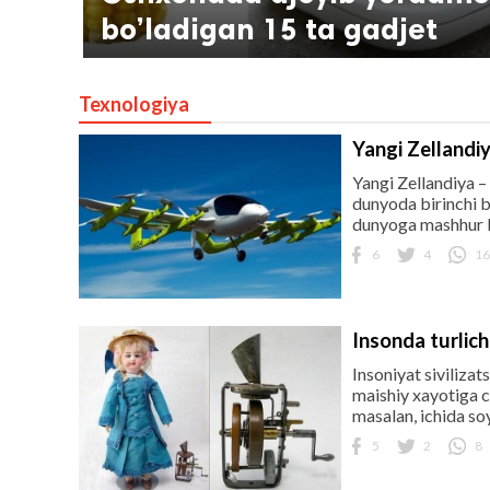
bo’ladigan 15 ta gadjet
Texnologiya
Yangi Zellandi
Yangi Zellandiya 
dunyoda birinchi b
dunyoga mashhur bo
lar
6
4
16
 права защищены.
Insonda turlic
Insoniyat sivilizats
maishiy xayotiga ch
masalan, ichida soy
5
2
8