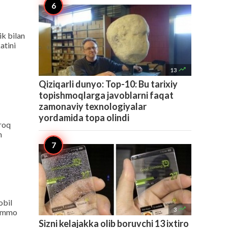
k bilan
atini

13
Qiziqarli dunyo: Top-10: Bu tarixiy
topishmoqlarga javoblarni faqat
zamonaviy texnologiyalar
yordamida topa olindi
iroq
m
obil

3
. Ammo
Sizni kelajakka olib boruvchi 13 ixtiro