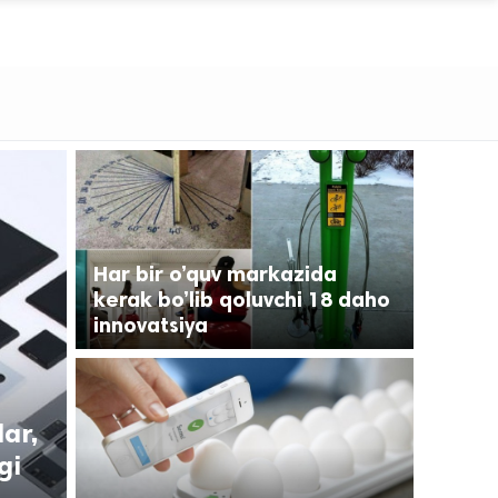
Har bir o’quv markazida
kerak bo’lib qoluvchi 18 daho
innovatsiya
ar,
gi