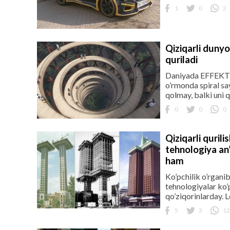
1
0
2
Qiziqarli dunyo
quriladi
Daniyada EFFEKT a
o’rmonda spiral sa
qolmay, balki uni 
0
0
0
Qiziqarli quril
tehnologiya an
ham
Ko’pchilik o’rgani
tehnologiyalar ko’
qo’ziqorinlarday. L
5
3
12