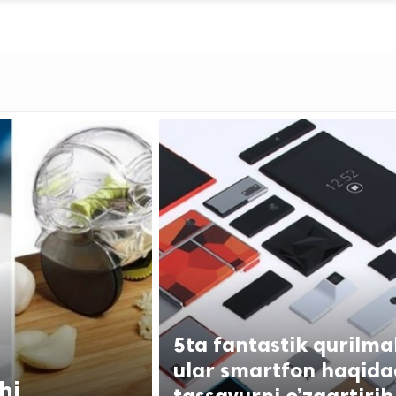
5ta fantastik qurilmal
ular smartfon haqida
hi
tassavurni o’zgartirib