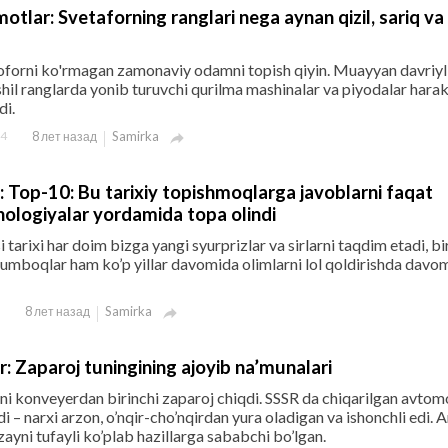
motlar: Svetaforning ranglari nega aynan qizil, sariq va
forni ko'rmagan zamonaviy odamni topish qiyin. Muayyan davriyli
ashil ranglarda yonib turuvchi qurilma mashinalar va piyodalar harak
di.
4
Samirka
8 лет назад

: Top-10: Bu tarixiy topishmoqlarga javoblarni faqat
ologiyalar yordamida topa olindi
si tarixi har doim bizga yangi syurprizlar va sirlarni taqdim etadi, b
umboqlar ham ko’p yillar davomida olimlarni lol qoldirishda davo
Samirka
8 лет назад

ar: Zaparoj tuningining ajoyib na’munalari
ni konveyerdan birinchi zaparoj chiqdi. SSSR da chiqarilgan avtom
di – narxi arzon, o’nqir-cho’nqirdan yura oladigan va ishonchli edi
zayni tufayli ko’plab hazillarga sababchi bo’lgan.