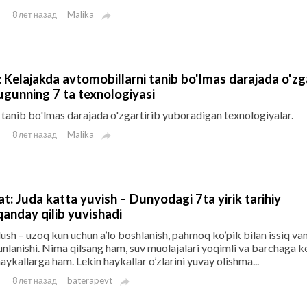
Malika
8 лет назад

 Kelajakda avtomobillarni tanib bo'lmas darajada o'zga
gunning 7 ta texnologiyasi
tanib bo'lmas darajada o'zgartirib yuboradigan texnologiyalar.
Malika
8 лет назад

at: Juda katta yuvish – Dunyodagi 7ta yirik tarihiy
qanday qilib yuvishadi
dush – uzoq kun uchun a’lo boshlanish, pahmoq ko’pik bilan issiq va
unlanishi. Nima qilsang ham, suv muolajalari yoqimli va barchaga k
ykallarga ham. Lekin haykallar o’zlarini yuvay olishma...
baterapevt
8 лет назад
