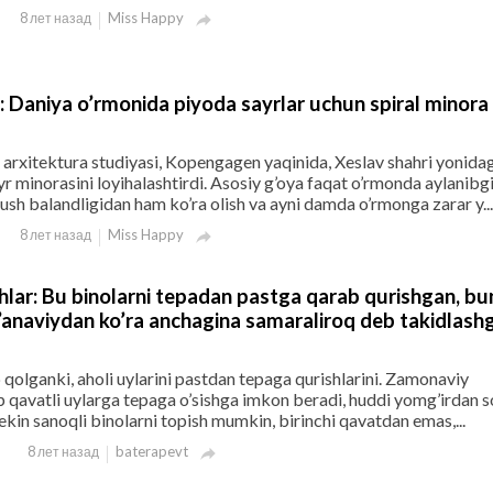
Miss Happy
8 лет назад

: Daniya o’rmonida piyoda sayrlar uchun spiral minora
rxitektura studiyasi, Kopengagen yaqinida, Xeslav shahri yonidag
yr minorasini loyihalashtirdi. Asosiy g’oya faqat o’rmonda aylanibg
qush balandligidan ham ko’ra olish va ayni damda o’rmonga zarar y...
Miss Happy
8 лет назад

ishlar: Bu binolarni tepadan pastga qarab qurishgan, b
’anaviydan ko’ra anchagina samaraliroq deb takidlash
b qolganki, aholi uylarini pastdan tepaga qurishlarini. Zamonaviy
p qavatli uylarga tepaga o’sishga imkon beradi, huddi yomg’irdan s
ekin sanoqli binolarni topish mumkin, birinchi qavatdan emas,...
baterapevt
8 лет назад
