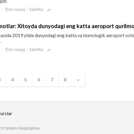
dir.
Samirka
8 лет назад

umotlar: Xitoyda dunyodagi eng katta aeroport qurilm
asida 2019 yilda dunyodagi eng katta va texnologik aeroport ochil
.
Samirka
8 лет назад

3
4
5
6
7
8
»
urslar
 Все права защищены.