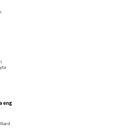
n
i
ayta
ta eng
lliard