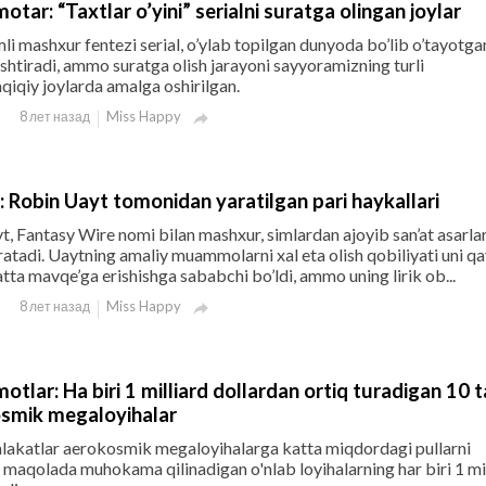
otar: “Taxtlar o’yini” serialni suratga olingan joylar
mli mashxur fentezi serial, o’ylab topilgan dunyoda bo’lib o’tayotga
ishtiradi, ammo suratga olish jarayoni sayyoramizning turli
qiqiy joylarda amalga oshirilgan.
Miss Happy
8 лет назад

: Robin Uayt tomonidan yaratilgan pari haykallari
 Fantasy Wire nomi bilan mashxur, simlardan ajoyib san’at asarlar
aratadi. Uaytning amaliy muammolarni xal eta olish qobiliyati uni q
atta mavqe’ga erishishga sababchi bo’ldi, ammo uning lirik ob...
Miss Happy
8 лет назад

motlar: Ha biri 1 milliard dollardan ortiq turadigan 10 
smik megaloyihalar
akatlar aerokosmik megaloyihalarga katta miqdordagi pullarni
 maqolada muhokama qilinadigan o'nlab loyihalarning har biri 1 mi