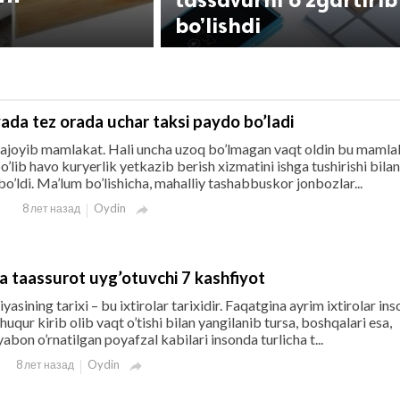
bo’lishdi
yada tez orada uchar taksi paydo bo’ladi
– ajoyib mamlakat. Hali uncha uzoq bo’lmagan vaqt oldin bu mamla
o’lib havo kuryerlik yetkazib berish xizmatini ishga tushirishi bila
’ldi. Ma’lum bo’lishicha, mahalliy tashabbuskor jonbozlar...
Oydin
8 лет назад

ha taassurot uyg’otuvchi 7 kashfiyot
iyasining tarixi – bu ixtirolar tarixidir. Faqatgina ayrim ixtirolar ins
uqur kirib olib vaqt o’tishi bilan yangilanib tursa, boshqalari esa,
abon o’rnatilgan poyafzal kabilari insonda turlicha t...
Oydin
8 лет назад
