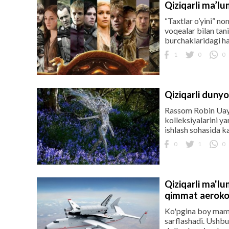
Qiziqarli ma’lum
“Taxtlar o’yini” no
voqealar bilan tan
burchaklaridagi ha
1
0
0
Qiziqarli dunyo
Rassom Robin Uayt,
kolleksiyalarini y
ishlash sohasida k
0
1
0
Qiziqarli ma'lu
qimmat aeroko
Ko'pgina boy maml
sarflashadi. Ushbu