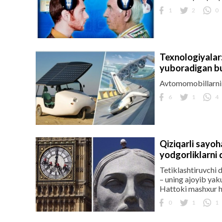
1
2
0
Texnologiyalar:
yuboradigan bu
Avtomomobillarni 
6
1
4
Qiziqarli sayoh
yodgorliklarni 
Tetiklashtiruvchi 
– uning ajoyib yak
Hattoki mashxur ha
0
1
1