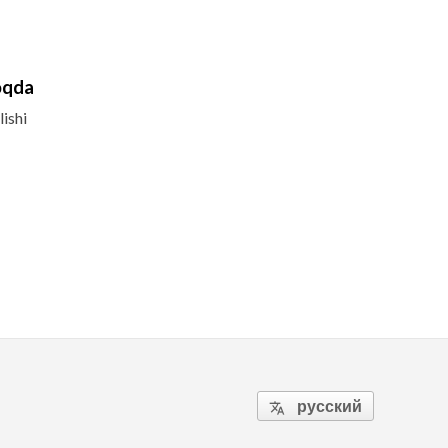
oqda
ishi
русский
