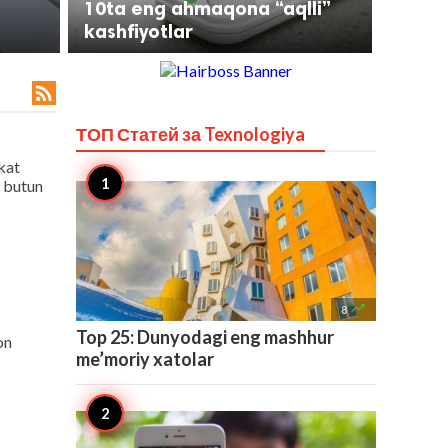
10ta eng ahmaqona “aqlli”
kashfiyotlar

ТОП Статей за
Texnologiya
kat
n butun

8
Top 25: Dunyodagi eng mashhur
on
me’moriy xatolar