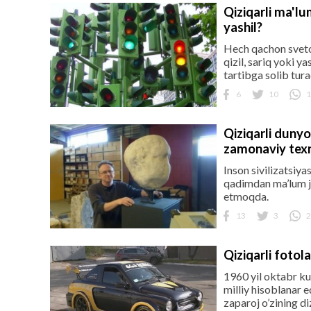
Qiziqarli ma'lu
yashil?
Hech qachon sveto
qizil, sariq yoki y
tartibga solib tura
6
10
1
Qiziqarli dunyo
zamonaviy texn
Inson sivilizatsiya
qadimdan ma’lum j
etmoqda.
13
3
2
Qiziqarli fotol
1960 yil oktabr ku
milliy hisoblanar e
zaparoj o’zining di