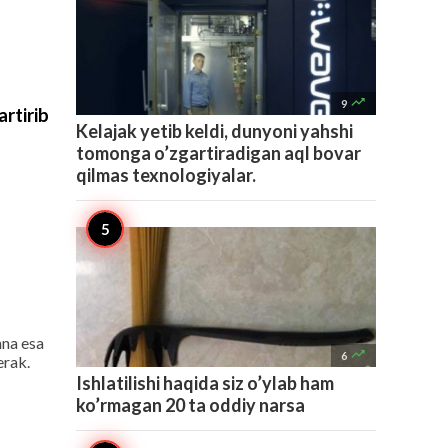

9
rtirib
Kelajak yetib keldi, dunyoni yahshi
tomonga o’zgartiradigan aql bovar
qilmas texnologiyalar.
nna esa

6
erak.
Ishlatilishi haqida siz o’ylab ham
ko’rmagan 20 ta oddiy narsa