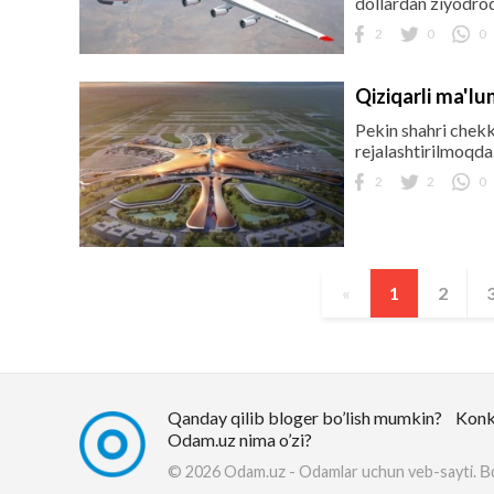
dollardan ziyodroq
2
0
0
Qiziqarli ma'l
Pekin shahri chekk
rejalashtirilmoqda
2
2
0
«
1
2
Qanday qilib bloger bo’lish mumkin?
Konk
Odam.uz nima o’zi?
© 2026 Odam.uz - Odamlar uchun veb-sayti.