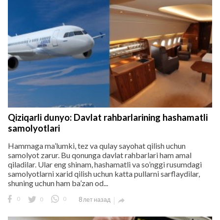
Qiziqarli dunyo: Davlat rahbarlarining hashamatli
samolyotlari
Hammaga ma’lumki, tez va qulay sayohat qilish uchun
samolyot zarur. Bu qonunga davlat rahbarlari ham amal
qiladilar. Ular eng shinam, hashamatli va so’nggi rusumdagi
samolyotlarni xarid qilish uchun katta pullarni sarflaydilar,
shuning uchun ham ba’zan od...
0
0
0
8 лет назад
