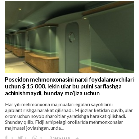
Poseidon mehmonxonasini narxi foydalanuvchilari
uchun $ 15 000, lekin ular bu pulni sarflashga
achinishmaydi, bunday mo’jiza uchun
Har yili mehmonxona majmualari egalari sayohlarni
ajablantirishga harakat qilishadi. Mijozlar ketidan quvib, ular
orom uchun noyob sharoitlar yaratishga harakat qilishadi.
Shunday qilib, Fidji arhipelagi orollarida mehmonxonalar
majmuasi joylashgan, unda...
0
0
0
9 лет назад
