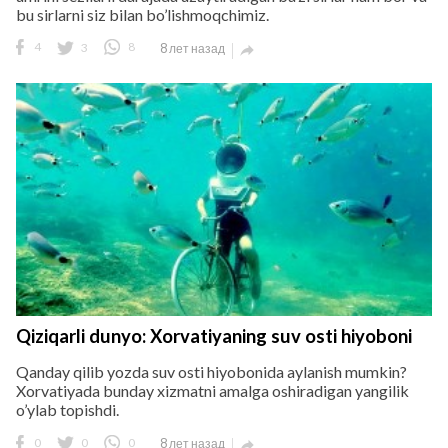
bu sirlarni siz bilan bo’lishmoqchimiz.
4
3
8
8 лет назад

Qiziqarli dunyo: Xorvatiyaning suv osti hiyoboni
Qanday qilib yozda suv osti hiyobonida aylanish mumkin?
Xorvatiyada bunday xizmatni amalga oshiradigan yangilik
o’ylab topishdi.
0
0
0
8 лет назад
