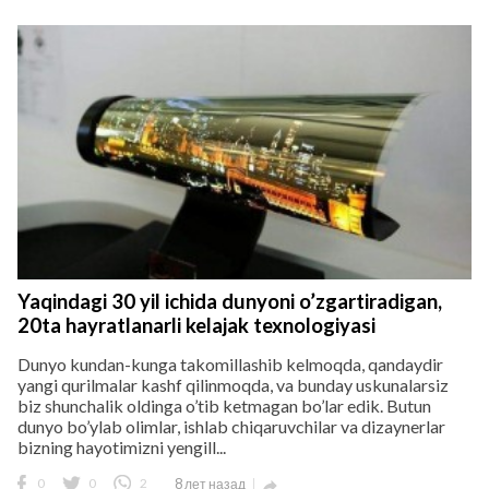
Yaqindagi 30 yil ichida dunyoni o’zgartiradigan,
20ta hayratlanarli kelajak texnologiyasi
Dunyo kundan-kunga takomillashib kelmoqda, qandaydir
yangi qurilmalar kashf qilinmoqda, va bunday uskunalarsiz
biz shunchalik oldinga o’tib ketmagan bo’lar edik. Butun
dunyo bo’ylab olimlar, ishlab chiqaruvchilar va dizaynerlar
bizning hayotimizni yengill...
0
0
2
8 лет назад
