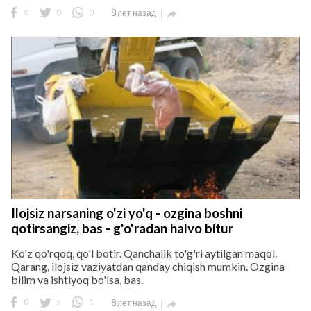
0
0
0
8 лет назад

Ilojsiz narsaning o'zi yo'q - ozgina boshni
qotirsangiz, bas - g'o'radan halvo bitur
Ko'z qo'rqoq, qo'l botir. Qanchalik to'g'ri aytilgan maqol.
Qarang, ilojsiz vaziyatdan qanday chiqish mumkin. Ozgina
bilim va ishtiyoq bo'lsa, bas.
0
2
1
8 лет назад
