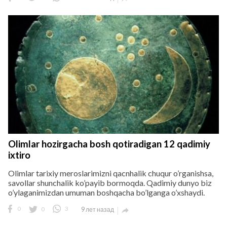
Olimlar hozirgacha bosh qotiradigan 12 qadimiy
ixtiro
Olimlar tarixiy meroslarimizni qacnhalik chuqur o’rganishsa,
savollar shunchalik ko’payib bormoqda. Qadimiy dunyo biz
o’ylaganimizdan umuman boshqacha bo’lganga o’xshaydi.
0
0
3
9 лет назад
