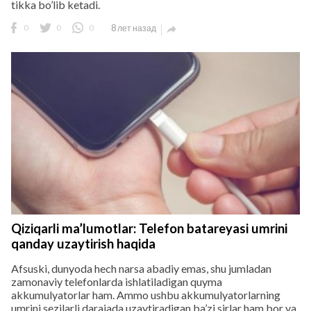
tikka bo’lib ketadi.
0
0
0
8 лет назад

Qiziqarli ma’lumotlar: Telefon batareyasi umrini
qanday uzaytirish haqida
Afsuski, dunyoda hech narsa abadiy emas, shu jumladan
zamonaviy telefonlarda ishlatiladigan quyma
akkumulyatorlar ham. Ammo ushbu akkumulyatorlarning
umrini sezilarli darajada uzaytiradigan ba’zi sirlar ham bor va