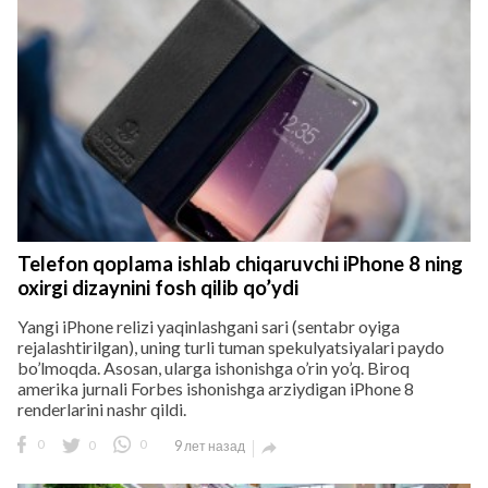
Telefon qoplama ishlab chiqaruvchi iPhone 8 ning
oxirgi dizaynini fosh qilib qo’ydi
Yangi iPhone relizi yaqinlashgani sari (sentabr oyiga
rejalashtirilgan), uning turli tuman spekulyatsiyalari paydo
bo’lmoqda. Asosan, ularga ishonishga o’rin yo’q. Biroq
amerika jurnali Forbes ishonishga arziydigan iPhone 8
renderlarini nashr qildi.
0
0
0
9 лет назад
