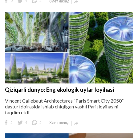
0
1
2
8 лет назад

Qiziqarli dunyo: Eng ekologik uylar loyihasi
Vincent Callebaut Architectures “Paris Smart City 2050”
dasturi doirasida ishlab chiqilgan yashil Parij loyihasini
taqdim etdi.
5
4
5
8 лет назад
