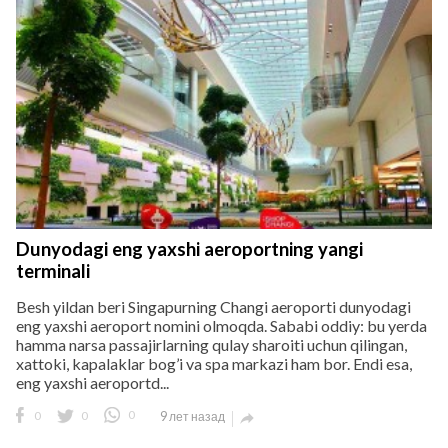
Dunyodagi eng yaxshi aeroportning yangi
terminali
Besh yildan beri Singapurning Changi aeroporti dunyodagi
eng yaxshi aeroport nomini olmoqda. Sababi oddiy: bu yerda
hamma narsa passajirlarning qulay sharoiti uchun qilingan,
xattoki, kapalaklar bog’i va spa markazi ham bor. Endi esa,
eng yaxshi aeroportd...
0
0
0
9 лет назад
