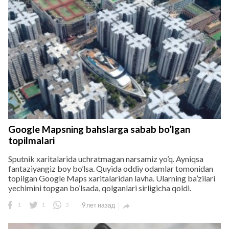
Google Mapsning bahslarga sabab bo’lgan
topilmalari
Sputnik xaritalarida uchratmagan narsamiz yo’q. Ayniqsa
fantaziyangiz boy bo’lsa. Quyida oddiy odamlar tomonidan
topilgan Google Maps xaritalaridan lavha. Ularning ba’zilari
yechimini topgan bo’lsada, qolganlari sirligicha qoldi.
1
1
3
9 лет назад
