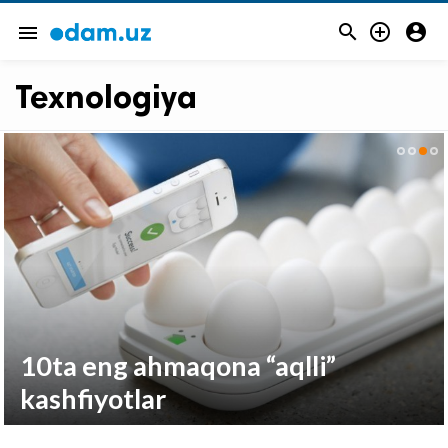



menu
Texnologiya
10ta eng ahmaqona “aqlli”
kashfiyotlar