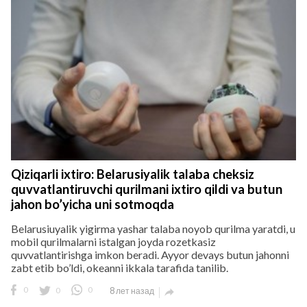
Qiziqarli ixtiro: Belarusiyalik talaba cheksiz
quvvatlantiruvchi qurilmani ixtiro qildi va butun
jahon bo’yicha uni sotmoqda
Belarusiuyalik yigirma yashar talaba noyob qurilma yaratdi, u
mobil qurilmalarni istalgan joyda rozetkasiz
quvvatlantirishga imkon beradi. Ayyor devays butun jahonni
zabt etib bo’ldi, okeanni ikkala tarafida tanilib.
0
0
0
8 лет назад
