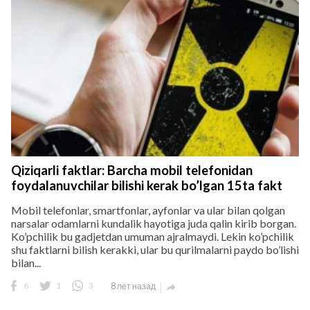
Qiziqarli faktlar: Barcha mobil telefonidan
foydalanuvchilar bilishi kerak bo’lgan 15ta fakt
Mobil telefonlar, smartfonlar, ayfonlar va ular bilan qolgan
narsalar odamlarni kundalik hayotiga juda qalin kirib borgan.
Ko’pchilik bu gadjetdan umuman ajralmaydi. Lekin ko’pchilik
shu faktlarni bilish kerakki, ular bu qurilmalarni paydo bo’lishi
bilan...
6
1
3
8 лет назад
