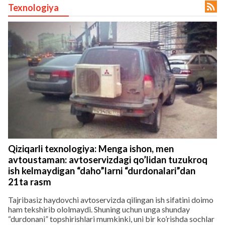

Texnologiya
lar
 права защищены.
Qiziqarli texnologiya: Menga ishon, men
avtoustaman: avtoservizdagi qo’lidan tuzukroq
ish kelmaydigan “daho”larni “durdonalari”dan
21ta rasm
Tajribasiz haydovchi avtoservizda qilingan ish sifatini doimo
ham tekshirib ololmaydi. Shuning uchun unga shunday
“durdonani” topshirishlari mumkinki, uni bir ko’rishda sochlar