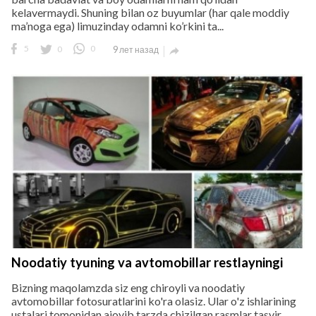
kelavermaydi. Shuning bilan oz buyumlar (har qale moddiy
ma’noga ega) limuzinday odamni ko’rkini ta...
5
0
0
9 лет назад

Noodatiy tyuning va avtomobillar restlayningi
Bizning maqolamzda siz eng chiroyli va noodatiy
avtomobillar fotosuratlarini ko'ra olasiz. Ular o'z ishlarining
ustalari tomonidan ajoyib tarzda chizilgan rasmlar tasvir