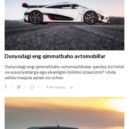
Dunyodagi eng qimmatbaho avtomobillar
Dunyodagi eng qimmatbaho avtomashinalar qanday ko'rinish
va xususiyatlarga ega ekanligini bilishni istaysizmi? Unda
ushbu maqola aynan siz uchun.
0
2
0
9 лет назад
