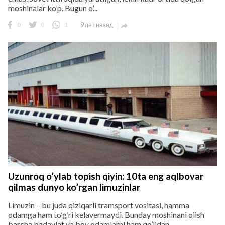
moshinalar ko’p. Bugun o’...
0
0
1
9 лет назад

Uzunroq o’ylab topish qiyin: 10ta eng aqlbovar
qilmas dunyo ko’rgan limuzinlar
Limuzin – bu juda qiziqarli tramsport vositasi, hamma
odamga ham to’g’ri kelavermaydi. Bunday moshinani olish
barcha badavlat va boy odamlarni ham qo’lidan