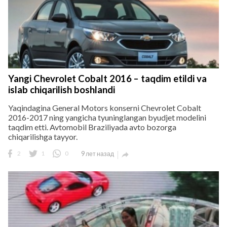
Yangi Chevrolet Cobalt 2016 – taqdim etildi va
islab chiqarilish boshlandi
Yaqindagina General Motors konserni Chevrolet Cobalt
2016-2017 ning yangicha tyuninglangan byudjet modelini
taqdim etti. Avtomobil Braziliyada avto bozorga
chiqarilishga tayyor.
2
1
0
9 лет назад
