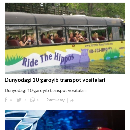
Dunyodagi 10 garoyib transpot vositalari
Dunyodagi 10 garoyib transpot vositalari
0
0
0
9 лет назад
