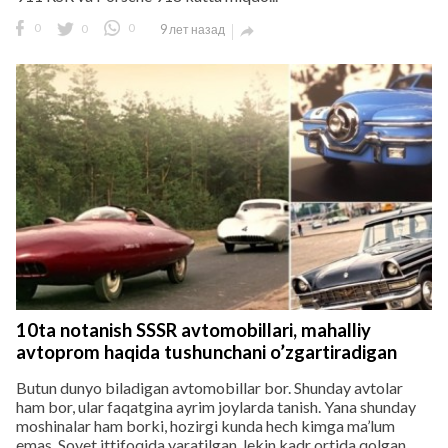
0
0
0
9 лет назад

10ta notanish SSSR avtomobillari, mahalliy
avtoprom haqida tushunchani o’zgartiradigan
Butun dunyo biladigan avtomobillar bor. Shunday avtolar
ham bor, ular faqatgina ayrim joylarda tanish. Yana shunday
moshinalar ham borki, hozirgi kunda hech kimga ma’lum
emas. Sovet ittifoqida yaratilgan, lekin kadr ortida qolgan