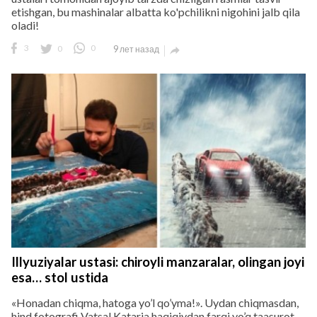
etishgan, bu mashinalar albatta ko'pchilikni nigohini jalb qila
oladi!
3
0
0
9 лет назад

Illyuziyalar ustasi: chiroyli manzaralar, olingan joyi
esa… stol ustida
«Honadan chiqma, hatoga yo’l qo’yma!». Uydan chiqmasdan,
hind fotografi Vatsal Kataria haqiqiydan farqi yo’q taasurot