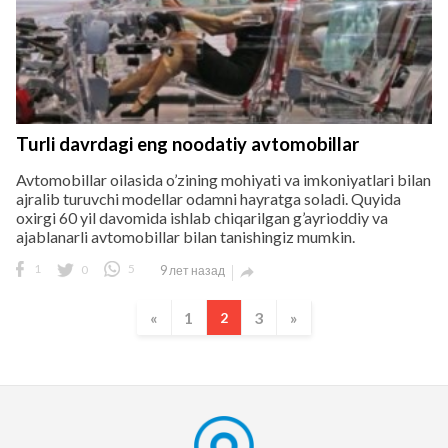
Turli davrdagi eng noodatiy avtomobillar
Avtomobillar oilasida o’zining mohiyati va imkoniyatlari bilan
ajralib turuvchi modellar odamni hayratga soladi. Quyida
oxirgi 60 yil davomida ishlab chiqarilgan g’ayrioddiy va
ajablanarli avtomobillar bilan tanishingiz mumkin.
1
0
5
9 лет назад

«
1
3
»
2