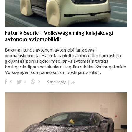
Futurik Sedric – Volkswagenning kelajakdagi
avtonom avtomobilidir
Bugungi kunda avtonom avtomobillar g’oyasi
ommalashmoqda. Hattoki taniqli avtobrendlar ham ushbu
g’oyani e’tiborsiz qoldirmadilar va avtomatik tarzda
boshqariladigan mashinalarni taqdim qildilar. Shular qatorida
Volkswagen kompaniyasi ham boshqaruv rulisi...
0
0
0
9 лет назад
