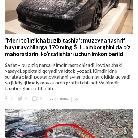
“Meni to’lig’icha buzib tashla”: muzeyga tashrif
buyuruvchilarga 170 ming $ li Lamborghini da o’z
mahoratlarini ko’rsatishlari uchun imkon berildi
San’at – bu qiziq narsa. Kimdir rasm chizadi, loydan shakl
yasaydi, spektakl qo’yadi va kitob yozadi. Kimdir kino
suratga oladi, postanovkalarni aynan odamlar oldida qo’yadi
va jiddiy ijtimoiy mavzularda graffiti chizadi. Va kimdir
Lamborghini sotib olib,...
1
0
0
9 лет назад
