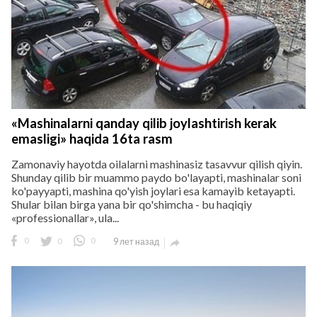
«Mashinalarni qanday qilib joylashtirish kerak
emasligi» haqida 16ta rasm
Zamonaviy hayotda oilalarni mashinasiz tasavvur qilish qiyin.
Shunday qilib bir muammo paydo bo'layapti, mashinalar soni
ko'payyapti, mashina qo'yish joylari esa kamayib ketayapti.
Shular bilan birga yana bir qo'shimcha - bu haqiqiy
«professionallar», ula...
0
0
0
9 лет назад
