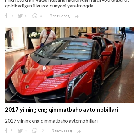
qoldiradigan illyuzor dunyoni yaratmoqda.
0
0
0
9 лет назад

2017 yilning eng qimmatbaho avtomobillari
2017 yilning eng qimmatbaho avtomobillari
3
2
12
9 лет назад
