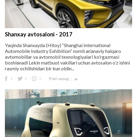
Shanxay avtosaloni - 2017
Yaqinda Shanxayda (Hitoy) “Shanghai International
Automobile Industry Exhibition” nomli an’anaviy halqaro
avtomobillar va avtomobil texnologiyalari ko’rgazmasi
boshlanadi Lekin matbuot vakillari uchun avtosalon o’z ishini
rasmiy ochilishidan bir kun oldin...
0
0
0
9 лет назад
