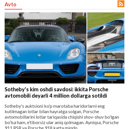

Avto
lar
 права защищены.
Sotheby's kim oshdi savdosi: ikkita Porsche
avtomobili deyarli 4 million dollarga sotildi
Sotheby's auktsioni ko’p marotaba haridorlarni eng
kutilmagan lotlar bilan hayratga solgan, Porsche
avtomobillarini lotlar tariqasida chiqishi shov-shuv bo’lgan
bo’lsa ham, e’tiborsiz ular aniq qolmagan. Ayniqsa, Porsche
911 RSR va Porsche 918 katta miqdo...