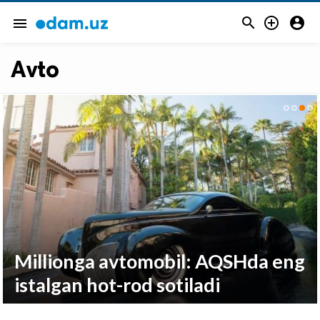



menu
Avto
Millionga avtomobil: AQSHda eng
istalgan hot-rod sotiladi