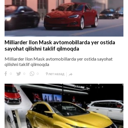
Milliarder Ilon Mask avtomobillarda yer ostida
sayohat qilishni taklif qilmoqda
Milliarder Ilon Mask avtomobillarda yer ostida sayohat
qilishni taklif qilmoqda
0
0
0
9 лет назад
