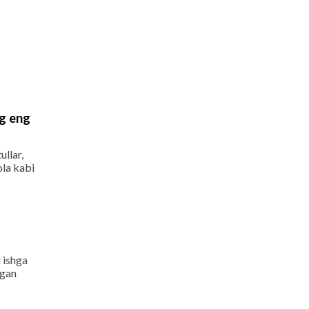
ng eng
ullar,
ola kabi
 ishga
igan