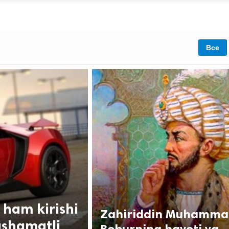
Все
 ham kirishi
Zahiriddin Muhamma
ashamatli
Boburning hayoti va