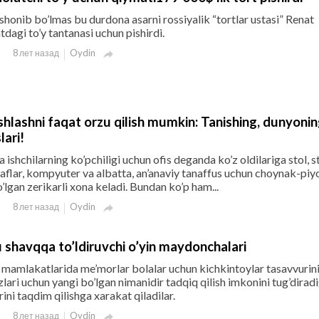
shonib bo’lmas bu durdona asarni rossiyalik “tortlar ustasi” Renat
gi to’y tantanasi uchun pishirdi.
Oydin
8 лет назад

shlashni faqat orzu qilish mumkin: Tanishing, dunyoni
lari!
a ishchilarning ko’pchiligi uchun ofis deganda ko’z oldilariga stol, st
kaflar, kompyuter va albatta, an’anaviy tanaffus uchun choynak-piy
’lgan zerikarli xona keladi. Bundan ko’p ham...
Oydin
8 лет назад

u shavqqa to’ldiruvchi o’yin maydonchalari
mamlakatlarida me’morlar bolalar uchun kichkintoylar tasavvurini
o’zlari uchun yangi bo’lgan nimanidir tadqiq qilish imkonini tug’dirad
ini taqdim qilishga xarakat qiladilar.
Oydin
8 лет назад
