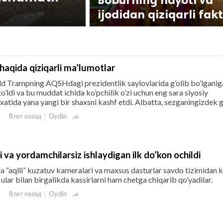
ijodidan qiziqarli fak
aqida qiziqarli ma’lumotlar
d Trampning AQSHdagi prezidentlik saylovlarida g’olib bo’lganig
to’ldi va bu muddat ichida ko’pchilik o’zi uchun eng sara siyosiy
atida yana yangi bir shaxsni kashf etdi. Albatta, sezganingizdek g
Oydin
8 лет назад

 va yordamchilarsiz ishlaydigan ilk do’kon ochildi
da “aqlli” kuzatuv kameralari va maxsus dasturlar savdo tizimidan 
ular bilan birgalikda kassirlarni ham chetga chiqarib qo’yadilar.
Oydin
8 лет назад
