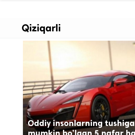
Qiziqarli
Oddiy insonlarning tushiga
mumkin bo’lgan 5 nafar h