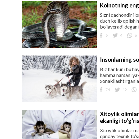
Koinotning eng 
Sizni qachondir il
duch kelib qolish 
bo’laveradi degani
6
4
6
Insonlarning so
Biz har kuni bu hay
hamma narsani yaxs
xonakilashtirganla
74
49
Xitoylik oliml
ekanligi to’g’r
Xitoylik olimlar m
qanday texnik to’si