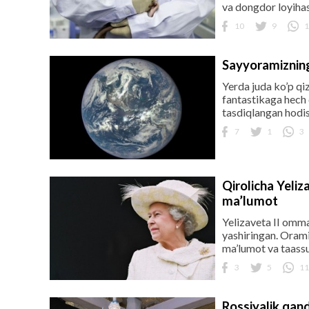
va dongdor loyihasi
10
9
1
Sayyoramizning 
Yerda juda ko’p qiz
fantastikaga hech 
tasdiqlangan hodisa
7
1
3
Qirolicha Yeliz
ma’lumot
Yelizaveta II omma
yashiringan. Orami
ma’lumot va taassu
3
5
11
Rossiyalik qand