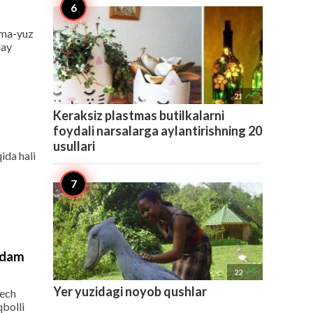
zma-yuz
day

21
Keraksiz plastmas butilkalarni
foydali narsalarga aylantirishning 20
usullari
ida hali
 odam

22
Yer yuzidagi noyob qushlar
hech
qbolli