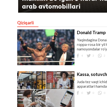
arab avtomobillari
Qiziqarli
Donald Tramp h
Yaqindagina Donal
roppa-rosa bir yil 
namoyondalar ro’yx
lar
4
3
2
 права защищены.
Kassa, sotuvchi
Juda tez vaqt ichi
apparatlari hamda 
0
0
0