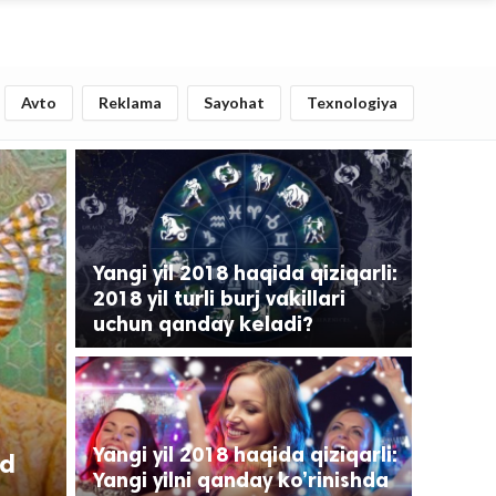
Avto
Reklama
Sayohat
Texnologiya
Yangi yil 2018 haqida qiziqarli:
2018 yil turli burj vakillari
uchun qanday keladi?
Yangi yil 2018 haqida qiziqarli:
d
Yangi yilni qanday ko’rinishda