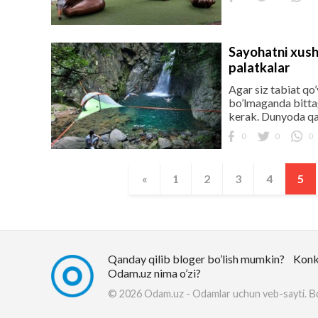
Sayohatni xush 
palatkalar
Agar siz tabiat qo
bo’lmaganda bittag
kerak. Dunyoda qan
0
0
0
«
1
2
3
4
5
Qanday qilib bloger bo’lish mumkin?
Konk
Odam.uz nima o’zi?
© 2026 Odam.uz - Odamlar uchun veb-sayti.