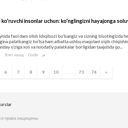
ko’ruvchi insonlar uchun: ko’nglingizni hayajonga solu
’ynida faol dam olish ishqibozi bo’lsangiz va sizning bisotingizda h
ina palatkangiz bo’lsa ham albatta ushbu maqolani o’qib chiqishi
day o’ziga xos va noodatiy palatkalar borligidan taajubda qo...
Oydin
8 лет назад

6
7
8
9
10
...
73
74
»
urslar
 Все права защищены.