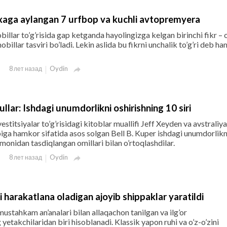
xaga aylangan 7 urfbop va kuchli avtopremyera
illar to’g’risida gap ketganda hayolingizga kelgan birinchi fikr – 
billar tasviri bo’ladi. Lekin aslida bu fikrni unchalik to’g’ri deb ha
Oydin
8 лет назад

llar: Ishdagi unumdorlikni oshirishning 10 siri
estitsiyalar to’g’risidagi kitoblar muallifi Jeff Xeyden va avstraliya
ga hamkor sifatida asos solgan Bell B. Kuper ishdagi unumdorlikn
omonidan tasdiqlangan omillari bilan o’rtoqlashdilar.
Oydin
8 лет назад

 harakatlana oladigan ajoyib shippaklar yaratildi
mustahkam an’analari bilan allaqachon tanilgan va ilg’or
yetakchilaridan biri hisoblanadi. Klassik yapon ruhi va o’z-o’zini