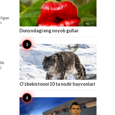
o’tgan
m

42
Dunyodagi eng noyob gullar
lik
i

38
O'zbekistonni 10 ta nodir hayvonlari