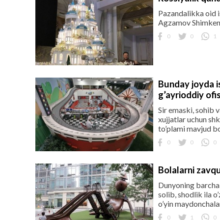
Pazandalikka oid i
Agzamov Shimkentda
0
0
1
Bunday joyda i
g’ayrioddiy ofis
Sir emaski, sohib v
xujjatlar uchun sh
to’plami mavjud bo
0
0
0
Bolalarni zavq
Dunyoning barcha 
solib, shodlik ila 
o’yin maydonchalar
0
1
0