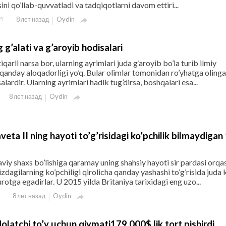
ni qo’llab-quvvatladi va tadqiqotlarni davom ettiri...
5
Oydin
8 лет назад

g’alati va g’aroyib hodisalari
iqarli narsa bor, ularning ayrimlari juda g’aroyib bo’la turib ilmiy
qanday aloqadorligi yo’q. Bular olimlar tomonidan ro’yhatga olinga
lardir. Ularning ayrimlari hadik tug’dirsa, boshqalari esa...
Oydin
8 лет назад

aveta II ning hayoti to’g’risidagi ko’pchilik bilmaydigan
viy shaxs bo’lishiga qaramay uning shahsiy hayoti sir pardasi orqa
zdagilarning ko’pchiligi qirolicha qanday yashashi to’g’risida juda
rotga egadirlar. U 2015 yilda Britaniya tarixidagi eng uzo...
Oydin
8 лет назад

olatchi to’y uchun qiymati179 000$ lik tort pishirdi