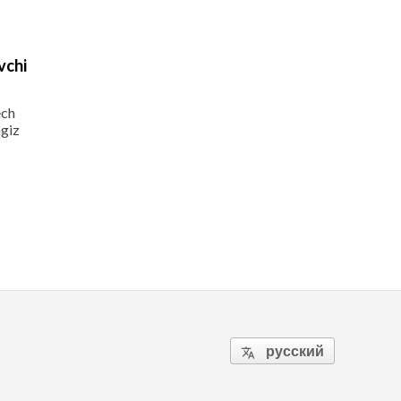
vchi
ech
ngiz
русский
