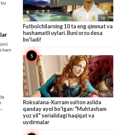
 bu

13
Futbolchilarning 10 ta eng qimmat va
hashamatli uylari. Buni orzu desa
lar
bo’ladi!
nomi
ga ham

18
ida
Roksalana-Xurram sulton aslida
n
..
qanday ayol bo’lgan: “Muhtasham
yuz yil” serialidagi haqiqat va
uydirmalar