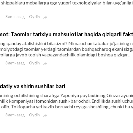
shippaklaru meballarga ega yuqori texnologiyalar bilan uyg’unligi
Oydin
8 лет назад

mot: Taomlar tarixiyu mahsulotlar haqida qiziqarli fakt
ining qanday atalishishini bilasizmi? Nima uchun tabaka-jo’jasining 
molyotdagi taomlar yerdagi taomlardan boshqacharoq ekani siz
ollarga javob topish va pazandachilik olamidagi boshqa qiziqar...
Oydin
8 лет назад

atiy va shirin sushilar bari
onining ochilishining sharafiga Yaponiya poytaxtining Ginza rayon
ilik kompaniyasi tomonidan sushi-bar ochdi. Endilikda sushi uchu
 olib, Tokiogacha yetkazib boruvchi reysga shoshiling, chunki bu y.
Oydin
8 лет назад
