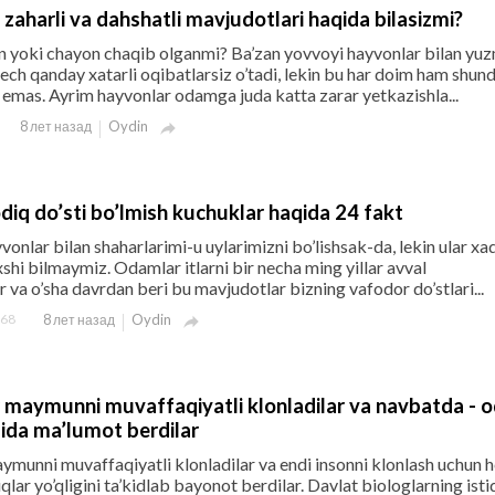
zaharli va dahshatli mavjudotlari haqida bilasizmi?
on yoki chayon chaqib olganmi? Ba’zan yovvoyi hayvonlar bilan yu
hech qanday xatarli oqibatlarsiz o’tadi, lekin bu har doim ham shun
 emas. Ayrim hayvonlar odamga juda katta zarar yetkazishla...
Oydin
8 лет назад

diq do’sti bo’lmish kuchuklar haqida 24 fakt
vonlar bilan shaharlarimi-u uylarimizni bo’lishsak-da, lekin ular xaq
hi bilmaymiz. Odamlar itlarni bir necha ming yillar avval
r va o’sha davrdan beri bu mavjudotlar bizning vafodor do’stlari...
68
Oydin
8 лет назад

ar maymunni muvaffaqiyatli klonladilar va navbatda -
isida ma’lumot berdilar
aymunni muvaffaqiyatli klonladilar va endi insonni klonlash uchun 
qlar yo’qligini ta’kidlab bayonot berdilar. Davlat biologlarning isti