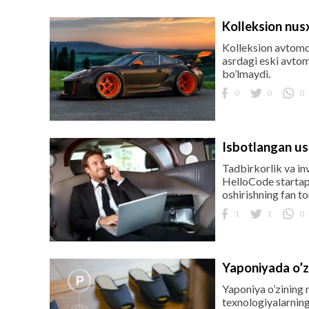
Kolleksion nus
Kolleksion avtomob
asrdagi eski avtomo
bo’lmaydi.
0
0
0
Isbotlangan usu
Tadbirkorlik va inv
HelloCode startapi
oshirishning fan t
1
1
0
Yaponiyada o’zi
Yaponiya o’zining 
texnologiyalarning 