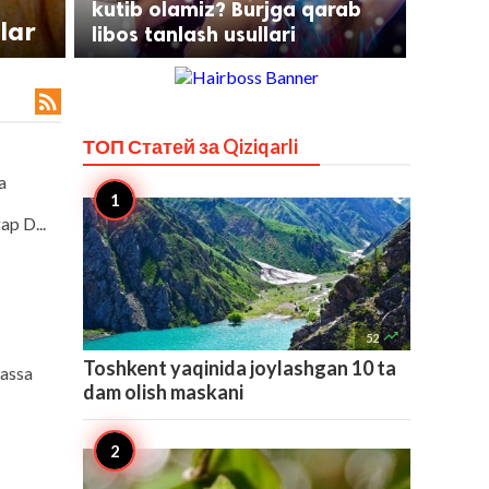
kutib olamiz? Burjga qarab
tlar
libos tanlash usullari

ТОП Статей за
Qiziqarli
a
ap D...

52
Toshkent yaqinida joylashgan 10 ta
kassa
dam olish maskani