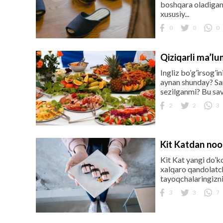
boshqara oladigan 
xususiy...
0
0
0
Qiziqarli ma’lu
Ingliz bo’g’irsog’
aynan shunday? Sa
sezilganmi? Bu sav
2
2
3
Kit Katdan nood
Kit Kat yangi do’k
xalqaro qandolatch
tayoqchalaringizni
3
3
7