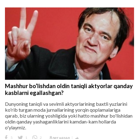
Mashhur bo’lishdan oldin taniqli aktyorlar qanday
kasblarni egallashgan?
Dunyoning taniqli va sevimli aktyorlarining baxtli yuzlarini
ko'rib turgan moda jurnallarining yorqin qoplamalariga
qarab, biz ularning yoshligida yoki hatto mashhur bo'lishidan
oldin qanday yashaganliklarini kamdan-kam hollarda
o'ylaymiz.
5
1
2
8 лет назад
