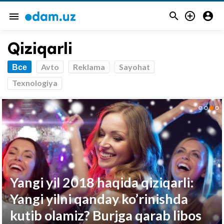



menu
Qiziqarli
Все
Avto
Reklama
Sayohat
Texnologiya
Yangi yil 2018 haqida qiziqarli:
Yangi yilni qanday ko’rinishda
kutib olamiz? Burjga qarab libos