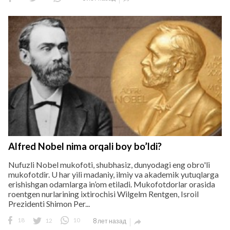
Alfred Nobel nima orqali boy bo’ldi?
Nufuzli Nobel mukofoti, shubhasiz, dunyodagi eng obro'li
mukofotdir. U har yili madaniy, ilmiy va akademik yutuqlarga
erishishgan odamlarga in’om etiladi. Mukofotdorlar orasida
roentgen nurlarining ixtirochisi Wilgelm Rentgen, Isroil
Prezidenti Shimon Per...
18
12
10
8 лет назад
