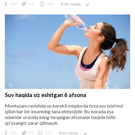
262
225
319
8 лет назад

Suv haqida siz eshitgan 6 afsona
Muntazam ravishda va kerekli miqdorda toza suv iste'mol
qilish har bir insonning tana ehtiyojidir. Bu borada esa
odamlar orasida keng tarqalgan afsonalar haqida bilib
qo'ysangiz zarar qilmaydi.
124
89
151
8 лет назад
