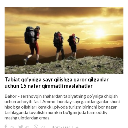
Tabiat qo’yniga sayr qilishga qaror qilganlar
uchun 15 nafar qimmatli maslahatlar
Bahor – sershovqin shahardan tabiyatning qo’yniga chiqish
uchun achoyib fasl. Ammo, bunday sayrga otlanganlar shuni
hisobga olishlari kerakki, piyoda turizm birinchi bor nazar
tashlaganda tuyulishi mumkin bo’lgan juda ham oddiy
mashg’ulotlardan emas.
98
42
90
8 лет назад
