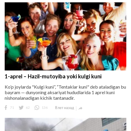
1-aprel – Hazil-mutoyiba yoki kulgi kuni
Ko’p joylarda "Kulgi kuni”, “Tentaklar kuni" deb ataladigan bu
bayram — dunyoning aksariyat hududlarida 1 aprel kuni
nishonalanadigan kichik tantanadir.
71
62
136
8 лет назад
