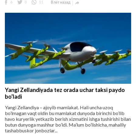
6
0
11
8 лет назад

Yangi Zellandiyada tez orada uchar taksi paydo
bo’ladi
Yangi Zellandiya – ajoyib mamlakat. Hali uncha uzoq
bo’lmagan vaqt oldin bu mamlakat dunyoda birinchi bo’lib
havo kuryerlik yetkazib berish xizmatini ishga tushirishi bilan
butun dunyoga mashhur bo’ldi. Ma’lum bo’lishicha, mahalliy
tashabbuskor jonbozlar...