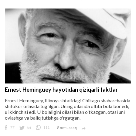
Ernest Heminguey hayotidan qiziqarli faktlar
Ernest Heminguey, Illinoys shtatidagi Chikago shaharchasida
shifokor oilasida tug'ilgan. Uning oilasida oltita bola bor edi,
u ikkinchisi edi. U bolaligini oilasi bilan o'tkazgan, otasi uni
ovlashga va baliq tutishga o'rgatgan.
77
84
111
8 лет назад
