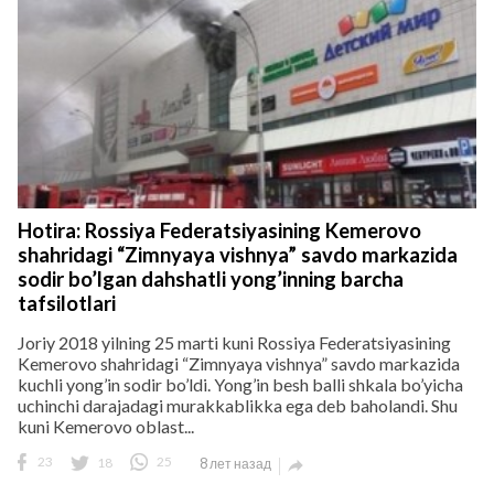
Hotira: Rossiya Federatsiyasining Kemerovo
shahridagi “Zimnyaya vishnya” savdo markazida
sodir bo’lgan dahshatli yong’inning barcha
tafsilotlari
Joriy 2018 yilning 25 marti kuni Rossiya Federatsiyasining
Kemerovo shahridagi “Zimnyaya vishnya” savdo markazida
kuchli yong’in sodir bo’ldi. Yong’in besh balli shkala bo’yicha
uchinchi darajadagi murakkablikka ega deb baholandi. Shu
kuni Kemerovo oblast...
23
18
25
8 лет назад
