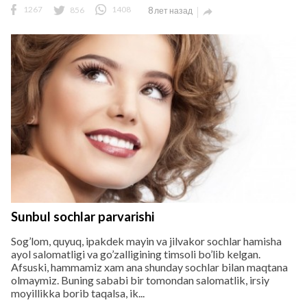
1267
856
1408
8 лет назад

Sunbul sochlar parvarishi
Sog’lom, quyuq, ipakdek mayin va jilvakor sochlar hamisha
ayol salomatligi va go’zalligining timsoli bo’lib kelgan.
Afsuski, hammamiz xam ana shunday sochlar bilan maqtana
olmaymiz. Buning sababi bir tomondan salomatlik, irsiy
moyillikka borib taqalsa, ik...