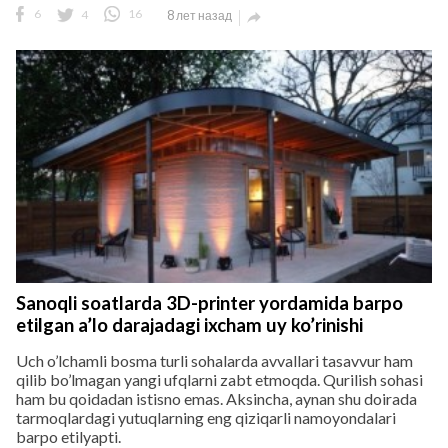
6
4
16
8 лет назад

Sanoqli soatlarda 3D-printer yordamida barpo
etilgan a’lo darajadagi ixcham uy ko’rinishi
Uch o’lchamli bosma turli sohalarda avvallari tasavvur ham
qilib bo’lmagan yangi ufqlarni zabt etmoqda. Qurilish sohasi
ham bu qoidadan istisno emas. Aksincha, aynan shu doirada
tarmoqlardagi yutuqlarning eng qiziqarli namoyondalari
barpo etilyapti.