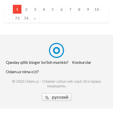
2
3
4
5
6
7
8
9
10
«
1
73
74
»
...
Qanday qilib bloger bo’lish mumkin?
Konkurslar
Odam.uz nima o’zi?
© 2026 Odam.uz - Odamlar uchun veb-sayti. Все права
защищены.
русский
