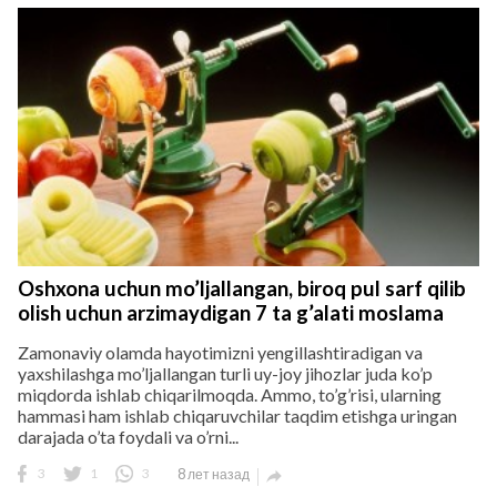
Oshxona uchun mo’ljallangan, biroq pul sarf qilib
olish uchun arzimaydigan 7 ta g’alati moslama
Zamonaviy olamda hayotimizni yengillashtiradigan va
yaxshilashga mo’ljallangan turli uy-joy jihozlar juda ko’p
miqdorda ishlab chiqarilmoqda. Ammo, to’g’risi, ularning
hammasi ham ishlab chiqaruvchilar taqdim etishga uringan
darajada o’ta foydali va o’rni...
3
1
3
8 лет назад
