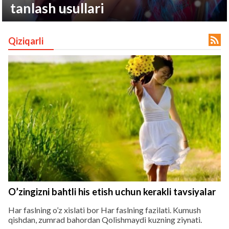
tanlash usullari

Qiziqarli
lar
 права защищены.
O’zingizni bahtli his etish uchun kerakli tavsiyalar
Har faslning o’z xislati bor Har faslning fazilati. Kumush
qishdan, zumrad bahordan Qolishmaydi kuzning ziynati.