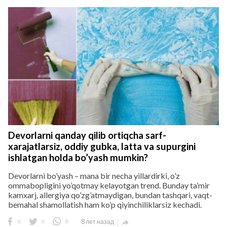
Devorlarni qanday qilib ortiqcha sarf-
xarajatlarsiz, oddiy gubka, latta va supurgini
ishlatgan holda bo’yash mumkin?
Devorlarni bo’yash – mana bir necha yillardirki, o’z
ommabopligini yo’qotmay kelayotgan trend. Bunday ta’mir
kamxarj, allergiya qo’zg’atmaydigan, bundan tashqari, vaqt-
bemahal shamollatish ham ko’p qiyinchiliklarsiz kechadi.
6
6
8
8 лет назад
