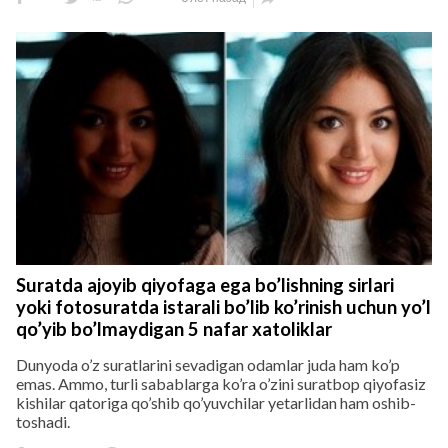
Suratda ajoyib qiyofaga ega bo’lishning sirlari
yoki fotosuratda istarali bo’lib ko’rinish uchun yo’l
qo’yib bo’lmaydigan 5 nafar xatoliklar
Dunyoda o’z suratlarini sevadigan odamlar juda ham ko’p
emas. Ammo, turli sabablarga ko’ra o’zini suratbop qiyofasiz
kishilar qatoriga qo’shib qo’yuvchilar yetarlidan ham oshib-
toshadi.