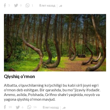
5
0
1
8 лет назад

Qiyshiq o’rmon
Albatta, o'quvchilarning ko'pchiligi bu kabi sirli joyni egri
o'rmon deb eshitgan. Bir qarashda, bu mo''jizaviy ifodadir.
Ammo, aslida, Polshada, Grifino shahri yaqinida, noyob va
yagona qiyshiq o'rmon mavjud.
18
6
16
8 лет назад
