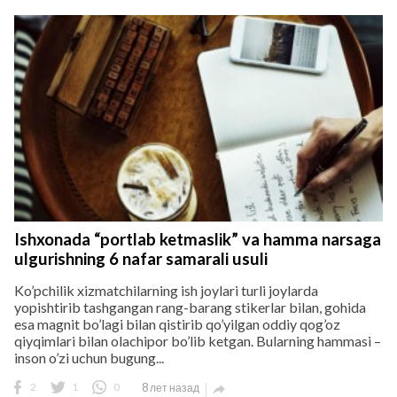
Ishxonada “portlab ketmaslik” va hamma narsaga
ulgurishning 6 nafar samarali usuli
Ko’pchilik xizmatchilarning ish joylari turli joylarda
yopishtirib tashgangan rang-barang stikerlar bilan, gohida
esa magnit bo’lagi bilan qistirib qo’yilgan oddiy qog’oz
qiyqimlari bilan olachipor bo’lib ketgan. Bularning hammasi –
inson o’zi uchun bugung...
2
1
0
8 лет назад
