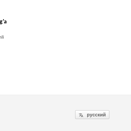
g’a
li
русский
