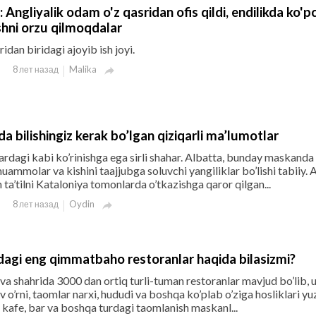
 Angliyalik odam o'z qasridan ofis qildi, endilikda ko'pc
shni orzu qilmoqdalar
idan biridagi ajoyib ish joyi.
Malika
8 лет назад

a bilishingiz kerak bo’lgan qiziqarli ma’lumotlar
ardagi kabi ko’rinishga ega sirli shahar. Albatta, bunday maskand
uammolar va kishini taajjubga soluvchi yangiliklar bo’lishi tabiiy. 
 ta’tilni Kataloniya tomonlarda o’tkazishga qaror qilgan...
Oydin
8 лет назад

agi eng qimmatbaho restoranlar haqida bilasizmi?
 shahrida 3000 dan ortiq turli-tuman restoranlar mavjud bo’lib, u
v o’rni, taomlar narxi, hududi va boshqa ko’plab o’ziga hosliklari y
li kafe, bar va boshqa turdagi taomlanish maskanl...