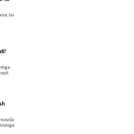
esa, bu
di!
ishga
hadi.
sh
hanxayda
nishiga