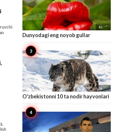
i
iruvchi

42
an
Dunyodagi eng noyob gullar
,

38
O'zbekistonni 10 ta nodir hayvonlari
q,
lish