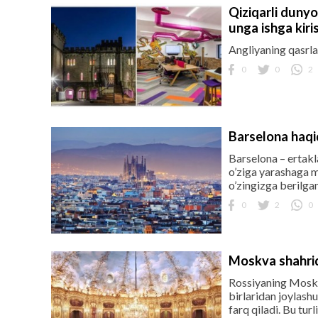
Qiziqarli dunyo:
unga ishga kiri
Angliyaning qasrlar
0
0
2
Barselona haqid
Barselona – ertakl
o’ziga yarashaga m
o’zingizga berilgan
0
2
0
Moskva shahrid
Rossiyaning Moskva
birlaridan joylashu
farq qiladi. Bu tur