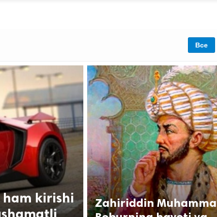
Все
 ham kirishi
Zahiriddin Muhamma
ashamatli
Boburning hayoti va