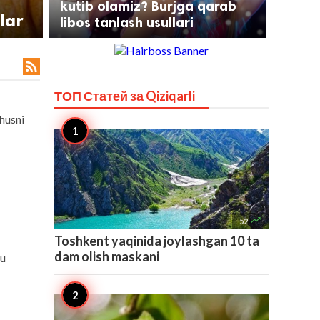
kutib olamiz? Burjga qarab
tlar
libos tanlash usullari

ТОП Статей за
Qiziqarli
 husni

52
Toshkent yaqinida joylashgan 10 ta
dam olish maskani
Bu