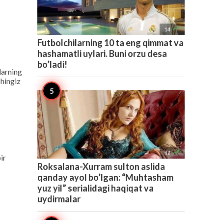

14
Futbolchilarning 10 ta eng qimmat va
hashamatli uylari. Buni orzu desa
bo’ladi!
larning
shingiz

18
ir
Roksalana-Xurram sulton aslida
qanday ayol bo’lgan: “Muhtasham
yuz yil” serialidagi haqiqat va
uydirmalar