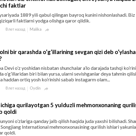
chi faktlar
ariyada 1889 yili qabul qilingan bayroq kunini nishonlashadi. Biz 
ziqarli faktlarni yodga olishga qaror qildik.
Malika
8 лет назад

olni bir qarashda o’g’illarining sevgan qizi deb o’ylasha
?
a Devi o’z yoshidan nisbatan shunchalar a’lo darajada tashqi ko’rin
a o’g’illaridan biri bilan yursa, ularni sevishganlar deya tahmin qilis
 haddan ortiq yosh ko’rinishi sabab instagarm olam...
Oydin
8 лет назад

 ichiga qurilayotgan 5 yulduzli mehmonxonaning qurili
b qoldi
unyoni o’zlariga qanday jalb qilish haqida juda yaxshi bilishadi. S
Songjiang International mehmonxonasining qurilish ishlari yakunla
r qoldi.