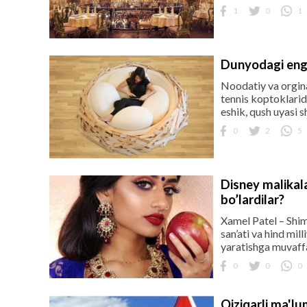
1
0
1
Dunyodagi eng 
Noodatiy va orgina
tennis koptoklarid
eshik, qush uyasi s
0
2
5
Disney malikala
bo’lardilar?
Xamel Patel – Shim
san’ati va hind mil
yaratishga muvaffa
0
0
0
Qiziqarli ma'lu