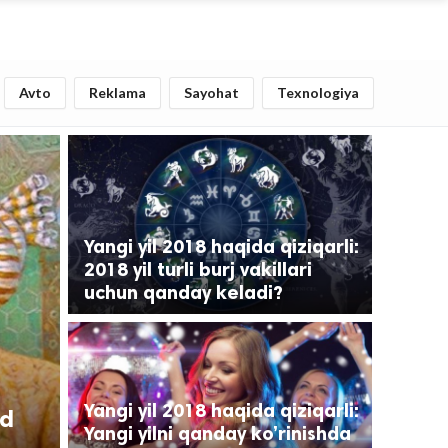
Avto
Reklama
Sayohat
Texnologiya
Yangi yil 2018 haqida qiziqarli:
2018 yil turli burj vakillari
uchun qanday keladi?
Yangi yil 2018 haqida qiziqarli:
d
Yangi yilni qanday ko’rinishda