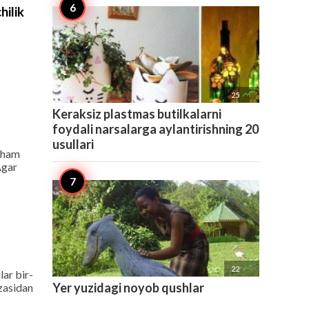
hilik

25
Keraksiz plastmas butilkalarni
foydali narsalarga aylantirishning 20
usullari
a ham
Agar

22
lar bir-
Yer yuzidagi noyob qushlar
uzasidan