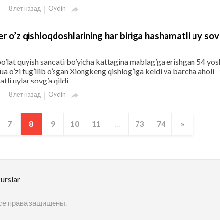
Oydin
8 лет назад

ner o’z qishloqdoshlarining har biriga hashamatli uy sov
 po’lat quyish sanoati bo’yicha kattagina mablag’ga erishgan 54 yosh
a o’zi tug’ilib o’sgan Xiongkeng qishlog’iga keldi va barcha aholi
tli uylar sovg’a qildi.
Oydin
8 лет назад

7
8
9
10
11
...
73
74
»
urslar
 Все права защищены.