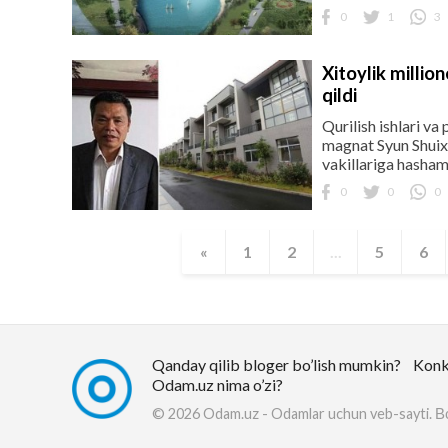
0
1
3
Xitoylik millio
qildi
Qurilish ishlari va
magnat Syun Shuixu
vakillariga hashama
0
0
0
«
1
2
...
5
6
Qanday qilib bloger bo’lish mumkin?
Konk
Odam.uz nima o’zi?
© 2026 Odam.uz - Odamlar uchun veb-sayti.