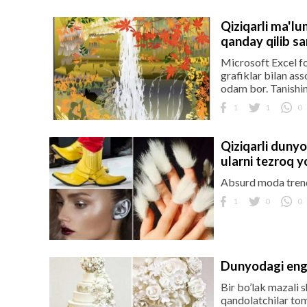
Qiziqarli ma'lu
qanday qilib sa
Microsoft Excel foy
grafiklar bilan as
odam bor. Tanishin
1
1
0
Qiziqarli dunyo
ularni tezroq y
Absurd moda trendla
1
0
0
Dunyodagi eng 
Bir bo’lak mazali 
qandolatchilar tom