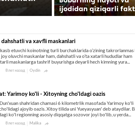
ijodidan qiziqarli fak
dahshatli va xavfli maskanlari
 kasb etuvchi koinotning turli burchaklarida o’zining takrorlanmas
 joy oluvchi maskanlar ham, dahshatli va o’ta xatarli hududlar ham
arli maskanlarga tashrif buyurishga deyarli hech kimning yura...
Oydin
8 лет назад

at: Yarimoy ko'li - Xitoyning cho'ldagi oazis
 Dun'xuan shahridan chamasi 6 kilometrlik masofada Yarimoy ko'li
ho'lidagi ajoyib oazis. Xitoy tilida uni Yueyasyuan' deb ataydilar. 
agi ko'l regionning asosiy diqqatga sozovor joyi bo'lib, u yerda...
Malika
8 лет назад
