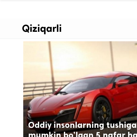
Qiziqarli
Oddiy insonlarning tushiga
mumkin bo’lgan 5 nafar h