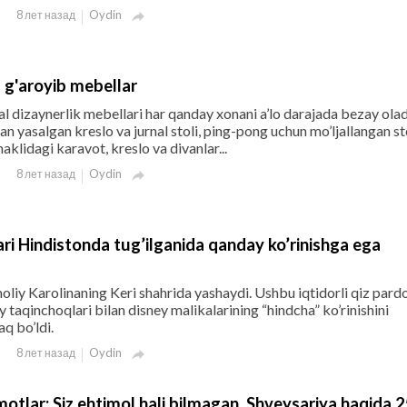
Oydin
8 лет назад

g'aroyib mebellar
l dizaynerlik mebellari har qanday xonani a’lo darajada bezay olad
an yasalgan kreslo va jurnal stoli, ping-pong uchun mo’ljallangan st
haklidagi karavot, kreslo va divanlar...
Oydin
8 лет назад

ri Hindistonda tug’ilganida qanday ko’rinishga ega
oliy Karolinaning Keri shahrida yashaydi. Ushbu iqtidorli qiz pard
liy taqinchoqlari bilan disney malikalarining “hindcha” ko’rinishini
q bo’ldi.
Oydin
8 лет назад

motlar: Siz ehtimol hali bilmagan, Shveysariya haqida 2