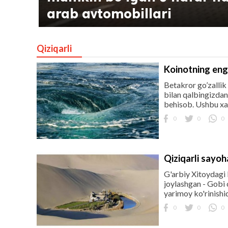
arab avtomobillari
Qiziqarli
Koinotning eng 
Betakror go’zallik
bilan qalbingizdan
behisob. Ushbu xat
lar
0
0
0
 права защищены.
Qiziqarli sayoh
G'arbiy Xitoydagi
joylashgan - Gobi c
yarimoy ko'rinishid
0
0
0