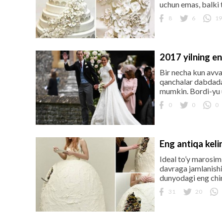
uchun emas, balki t
8
6
19
2017 yilning en
Bir necha kun avva
qanchalar dabdada 
mumkin. Bordi-yu u
0
0
0
Eng antiqa keli
Ideal to’y marosim
davraga jamlanishi,
dunyodagi eng chiro
31
20