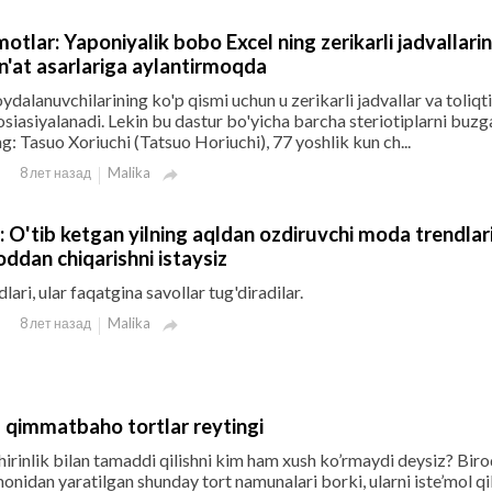
motlar: Yaponiyalik bobo Excel ning zerikarli jadvallarin
n'at asarlariga aylantirmoqda
dalanuvchilarining ko'p qismi uchun u zerikarli jadvallar va toliqt
sosiasiyalanadi. Lekin bu dastur bo'yicha barcha steriotiplarni buzg
g: Tasuo Xoriuchi (Tatsuo Horiuchi), 77 yoshlik kun ch...
Malika
8 лет назад

: O'tib ketgan yilning aqldan ozdiruvchi moda trendlari
oddan chiqarishni istaysiz
ri, ular faqatgina savollar tug'diradilar.
Malika
8 лет назад

qimmatbaho tortlar reytingi
shirinlik bilan tamaddi qilishni kim ham xush ko’rmaydi deysiz? Biro
onidan yaratilgan shunday tort namunalari borki, ularni iste’mol qi