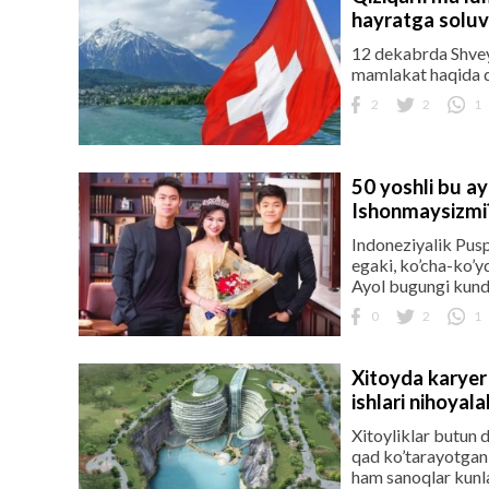
hayratga soluv
12 dekabrda Shveys
mamlakat haqida qi
2
2
1
50 yoshli bu ay
Ishonmaysizmi
Indoneziyalik Pusp
egaki, ko’cha-ko’yd
Ayol bugungi kunda
0
2
1
Xitoyda karyer
ishlari nihoyala
Xitoyliklar butun d
qad ko’tarayotgan 
ham sanoqlar kunla