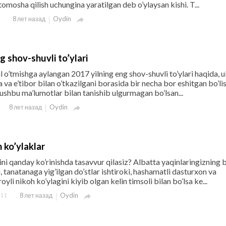
omosha qilish uchungina yaratilgan deb o’ylaysan kishi. T...
Oydin
8 лет назад

g shov-shuvli to’ylari
l o’tmishga aylangan 2017 yilning eng shov-shuvli to’ylari haqida, u
va e’tibor bilan o’tkazilgani borasida bir necha bor eshitgan bo’li
shbu ma’lumotlar bilan tanishib ulgurmagan bo’lsan...
Oydin
8 лет назад

n ko’ylaklar
ini qanday ko’rinishda tasavvur qilasiz? Albatta yaqinlaringizning b
 tanatanaga yig’ilgan do’stlar ishtiroki, hashamatli dasturxon va
yli nikoh ko’ylagini kiyib olgan kelin timsoli bilan bo’lsa ke...
11
Oydin
8 лет назад
